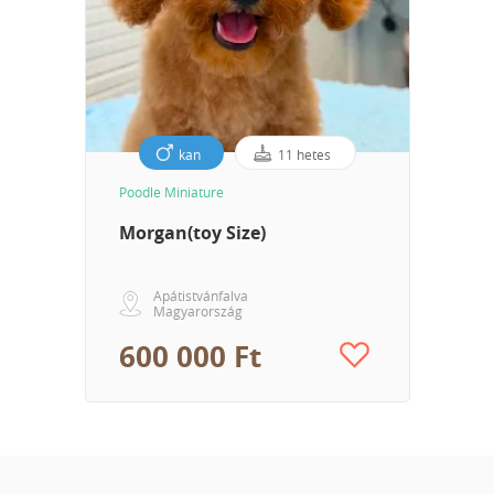
kan
11 hetes
Poodle Miniature
Morgan(toy Size)
Apátistvánfalva
Magyarország
600 000 Ft