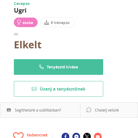
Cavapoo
Ugri
szuka
8 hónapos
ÁR
Elkelt
Tenyésztő hívása
Üzenj a tenyésztőnek
Segíthetünk a szállításban?
Chatelj velünk
Kedvencnek