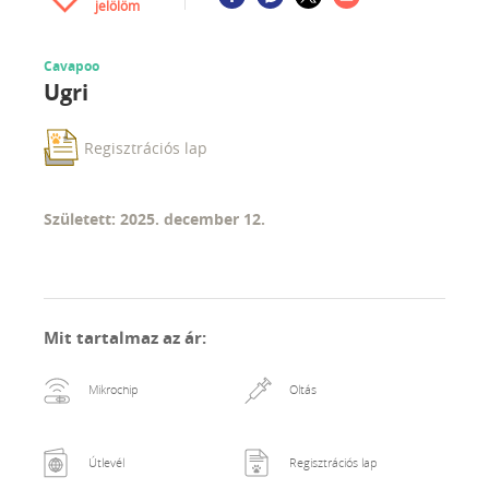
jelölöm
Cavapoo
Ugri
Regisztrációs lap
Született: 2025. december 12.
Mit tartalmaz az ár
:
Mikrochip
Oltás
Útlevél
Regisztrációs lap