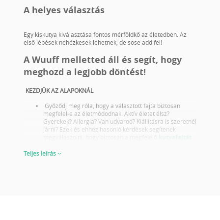
A helyes választás
Egy kiskutya kiválasztása fontos mérföldkő az életedben. Az
első lépések nehézkesek lehetnek, de sose add fel!
A Wuuff melletted áll és segít, hogy
meghozd a legjobb döntést!
KEZDJÜK AZ ALAPOKNÁL
Győződj meg róla, hogy a választott fajta biztosan
megfelel-e az életmódodnak. Aktív életet élsz?
Gyerekek? Allergia? Van udvarod? Kiállításra is szeretnél
járni? Ezek és ehhez hasonló kérdések segítenek
megválaszolni, hogy biztosan a megfelelő
kutyafajtát
választottad-e.
Tájékozódj a választott fajta egészségügyi problémáiról
Teljes leírás
és olyan szülőktől válassz kölyköt akik megfelelő
egészségügyi szűrésekkel rendelkeznek.
Nézd meg a szülők fotóját és kiállítási eredményeit is!
Nem csak akkor fontos lépés ha tenyésztésre vagy
kiállításra választasz kutyát ezt sose feledd! A jó
kiállítási eredmények azt is tükrözik, hogy a szülők a
fajta reprezentatív képviselői küllemben és karakterben
egyaránt. Ebből megítélheted, hogyan fog kinézni a