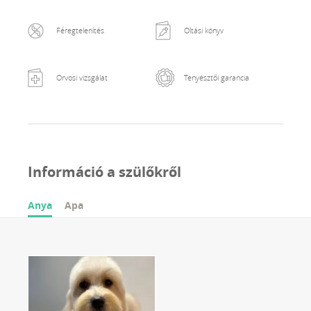
Féregtelenítés
Oltási könyv
Orvosi vizsgálat
Tenyésztői garancia
Információ a szülőkről
Anya
Apa