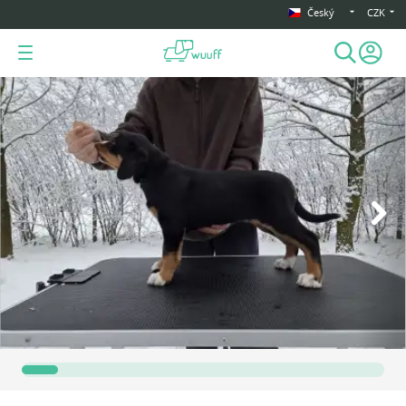
Český
CZK