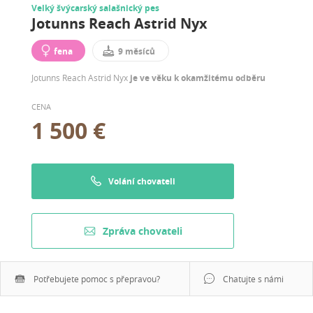
Velký švýcarský salašnický pes
Jotunns Reach Astrid Nyx
fena
9 měsíců
Jotunns Reach Astrid Nyx
je ve věku k okamžitému odběru
CENA
1 500 €
Volání chovateli
Zpráva chovateli
Potřebujete pomoc s přepravou?
Chatujte s námi