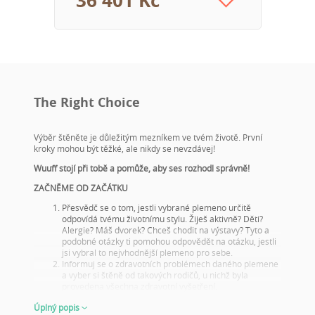
The Right Choice
Výběr štěněte je důležitým mezníkem ve tvém životě. První
kroky mohou být těžké, ale nikdy se nevzdávej!
Wuuff stojí při tobě a pomůže, aby ses rozhodl správně!
ZAČNĚME OD ZAČÁTKU
Přesvědč se o tom, jestli vybrané plemeno určitě
odpovídá tvému životnímu stylu. Žiješ aktivně? Děti?
Alergie? Máš dvorek? Chceš chodit na výstavy? Tyto a
podobné otázky ti pomohou odpovědět na otázku, jestli
jsi vybral to nejvhodnější plemeno pro sebe.
Informuj se o zdravotních problémech daného plemene
a vyber si štěně od takových rodičů, u nichž byla
provedena všechna zdravotní vyšetření.
Podívej se na fotky rodičů a jejich výsledky na výstavách!
Úplný popis
Tento krok je důležitý i tehdy, když si štěně nevybíráš na