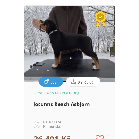
pes
9 měsíců
Great Swiss Mountain Dog
Jotunns Reach Asbjorn
Baia Mare
Rumunsko
36 401 Kč