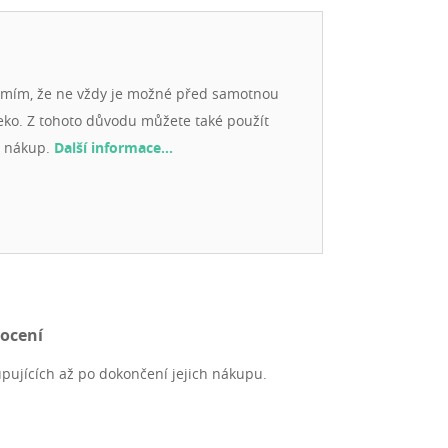
ochipped and vaccinated.
umím, že ne vždy je možné před samotnou
eko. Z tohoto důvodu můžete také použít
j nákup.
Další informace…
nocení
pujících až po dokončení jejich nákupu.