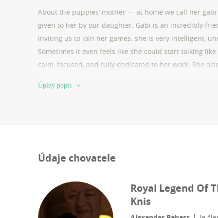
About the puppies’ mother — at home we call her gabrie
given to her by our daughter. Gabi is an incredibly fri
inviting us to join her games. she is very intelligent, 
Sometimes it even feels like she could start talking li
calm, focused, and fully dedicated to her work. She also
ball, and enjoying frisbee time. we share a special bon
Úplný popis
understanding.
Údaje chovatele
Royal Legend Of 
Knis
Alexander Babass
Je čl