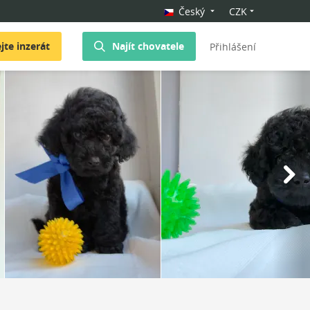
Český
CZK
jte inzerát
Najít chovatele
Přihlášení