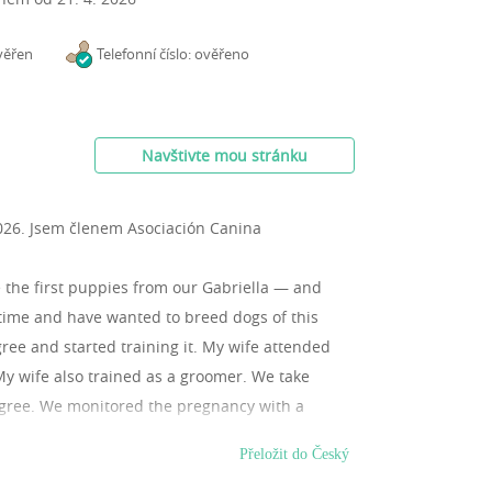
věřen
Telefonní číslo: ověřeno
Navštivte mou stránku
2026.
Jsem členem Asociación Canina
e the first puppies from our Gabriella — and
g time and have wanted to breed dogs of this
ree and started training it. My wife attended
My wife also trained as a groomer. We take
digree. We monitored the pregnancy with a
fter a recent examination, all the puppies were
Přeložit do Český
puppies are healthy, friendly, have a good