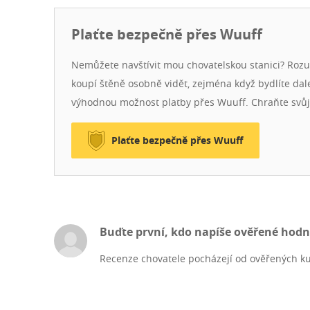
appetite, and sleep well. They have already been micr
Plaťte bezpečně přes Wuuff
Nemůžete navštívit mou chovatelskou stanici? Roz
koupí štěně osobně vidět, zejména když bydlíte dal
výhodnou možnost platby přes Wuuff. Chraňte svů
Plaťte bezpečně přes Wuuff
Buďte první, kdo napíše ověřené hod
Recenze chovatele pocházejí od ověřených ku