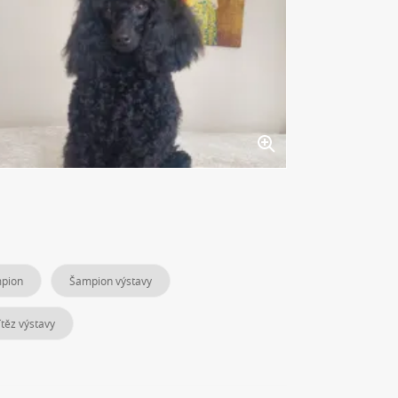
mpion
Šampion výstavy
ítěz výstavy