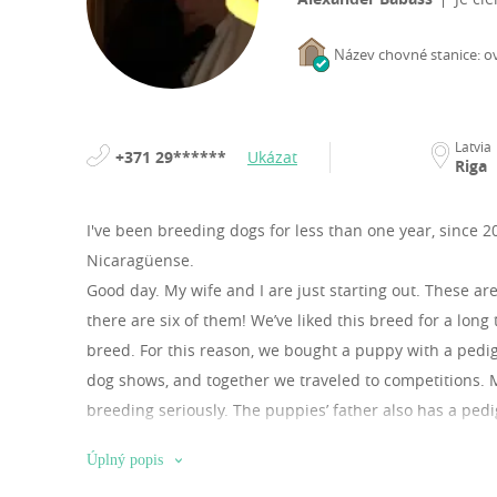
Název chovné stanice: o
Latvia
+371 29******
Ukázat
Riga
I've been breeding dogs for less than one year, since 
Nicaragüense.
Good day. My wife and I are just starting out. These ar
there are six of them! We’ve liked this breed for a lon
breed. For this reason, we bought a puppy with a pedig
dog shows, and together we traveled to competitions. 
breeding seriously. The puppies’ father also has a pe
veterinarian, and the birth was assisted by a doctor. A
Úplný popis
deemed suitable for shows, with ideal parameters. The 