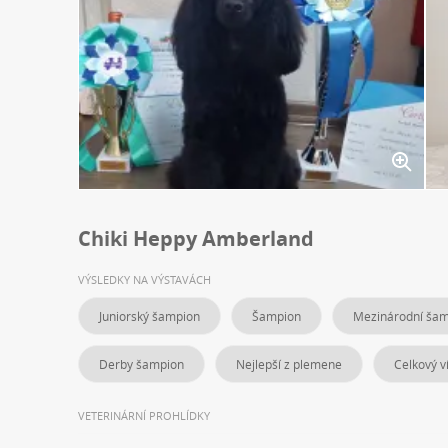
Chiki Heppy Amberland
VÝSLEDKY NA VÝSTAVÁCH
Juniorský šampion
Šampion
Mezinárodní ša
Derby šampion
Nejlepší z plemene
Celkový v
VETERINÁRNÍ PROHLÍDKY