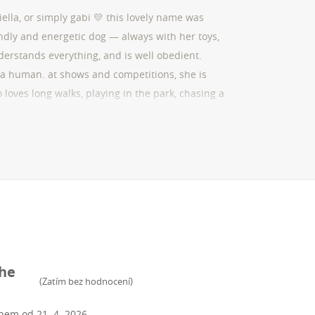
lla, or simply gabi 💛 this lovely name was
endly and energetic dog — always with her toys,
understands everything, and is well obedient.
ke a human. at shows and competitions, she is
 loves long walks, playing in the park, chasing a
d with her — full of love and mutual
The
(
Zatím bez hodnocení
)
enem od
21. 4. 2026