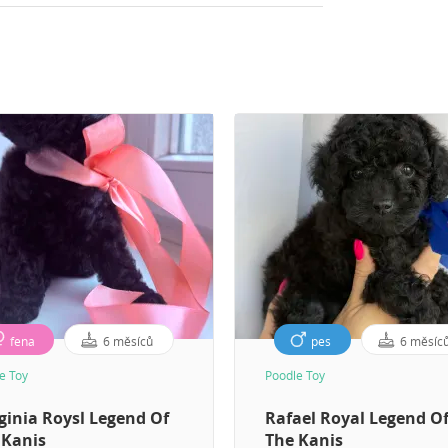
fena
6 měsíců
pes
6 měsíc
e Toy
Poodle Toy
ginia Roysl Legend Of
Rafael Royal Legend O
 Kanis
The Kanis