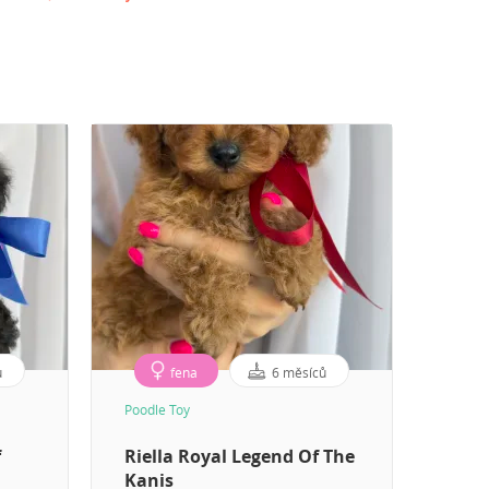
ů
fena
6 měsíců
Poodle Toy
Poodle
f
Riella Royal Legend Of The
Rafa
Kanis
The 