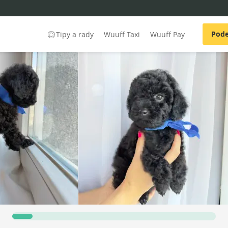
Pode
Tipy a rady
Wuuff Taxi
Wuuff Pay