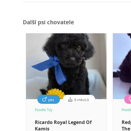
Další psi chovatele
pes
6 měsíců
Poodle Toy
Poodl
Ricardo Royal Legend Of
Red
Kamis
The