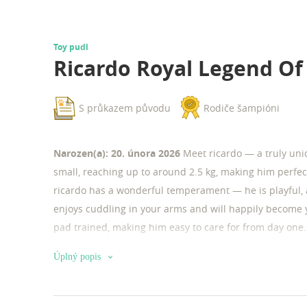
Toy pudl
Ricardo Royal Legend Of
S průkazem původu
Rodiče šampióni
Narozen(a): 20. února 2026
Meet ricardo — a truly uniq
small, reaching up to around 2.5 kg, making him perfec
ricardo has a wonderful temperament — he is playful, 
enjoys cuddling in your arms and will happily become
pad trained, making him easy to care for from day one. 
charming, loving, and compact dog!
Úplný popis