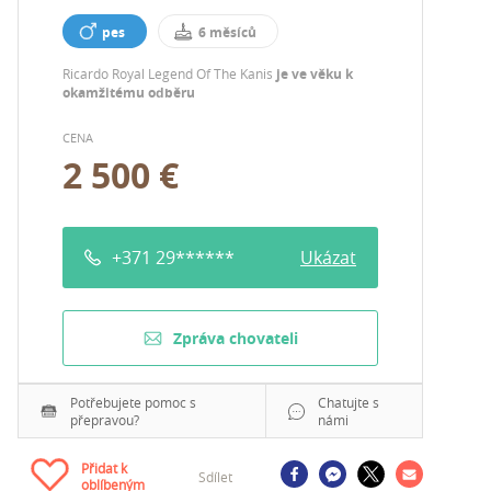
pes
6 měsíců
Ricardo Royal Legend Of The Kanis
je ve věku k
okamžitému odběru
CENA
2 500 €
+371 29******
Ukázat
Zpráva chovateli
Potřebujete pomoc s
Chatujte s
přepravou?
námi
Přidat k
Sdílet
oblíbeným