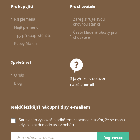
Pro kupující
Pro chovatele
Psí plemena
Zaregistrujte svou
chovnou stanici
Najít plemeno
Často kladené otázky pro
Tipy při koupi štěněte
chovatele
Puppy Match
Společnost
O nás
S jakýmkoliv dotazem
Blog
napište
email
Nejdůležitější nákupní tipy e-mailem
Souhlasím výslovně s odběrem zpravodaje a vím, že se mohu
kdykoli snadno odhlásit z odběru.
Registrace