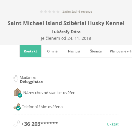
Zatím žádné recenze
Saint Michael Island Szibériai Husky Kennel
Lukácsfy Dóra
Je členem od
24. 11. 2018
Kontakt
O mně
Naši psi
Štěňata
Plánované vr
Maďarsko
Délegyháza
Název chovné stanice: ověřen
Telefonní číslo: ověřeno
+36 203******
Ukázat