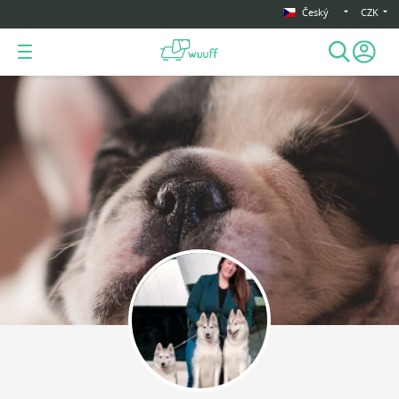
Český
CZK