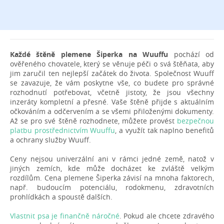
Každé štěně plemene Šiperka na Wuuffu
pochází od
ověřeného chovatele, který se věnuje péči o svá štěňata, aby
jim zaručil ten nejlepší začátek do života. Společnost Wuuff
se zavazuje, že vám poskytne vše, co budete pro správné
rozhodnutí potřebovat, včetně jistoty, že jsou všechny
inzeráty kompletní a přesné. Vaše štěně přijde s aktuálním
očkováním a odčervením a se všemi přiloženými dokumenty.
Až se pro své štěně rozhodnete, můžete provést
bezpečnou
platbu prostřednictvím Wuuffu
, a využít tak naplno benefitů
a ochrany služby Wuuff.
Ceny nejsou univerzální ani v rámci jedné země, natož v
jiných zemích, kde může docházet ke zvláště velkým
rozdílům. Cena plemene Šiperka závisí na mnoha faktorech,
např. budoucím potenciálu, rodokmenu, zdravotních
prohlídkách a spoustě dalších.
Vlastnit psa je finančně náročné
. Pokud ale chcete zdravého