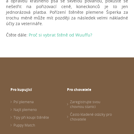
a opravdu krásného psa se skvělou povahou, pokuste se
nešetřit na pořizovací ceně, koneckonců je to jen
jednorázová platba. Pořízení štěněte plemene Šiperka za
trochu méně může mít později za následek velmi nákladné
účty za veterináře.
Čtěte dále:
Proč si vybrat štěně od Wuuffu?
Pro kupující
Pro chovatele
Psí plemena
Zaregistrujte svou
chovnou stanici
Najít plemeno
Často kladené otázky pro
Tipy při koupi štěněte
chovatele
Puppy Match