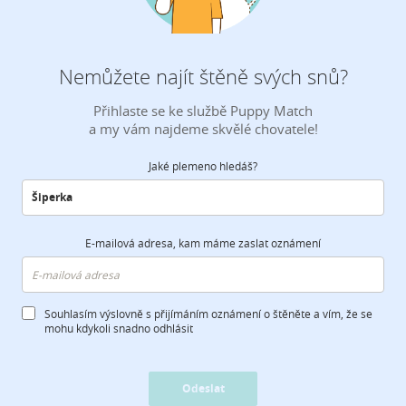
Nemůžete najít štěně svých snů?
Přihlaste se ke službě Puppy Match
a my vám najdeme skvělé chovatele!
Jaké plemeno hledáš?
E-mailová adresa, kam máme zaslat oznámení
Souhlasím výslovně s přijímáním oznámení o štěněte a vím, že se
mohu kdykoli snadno odhlásit
Odeslat