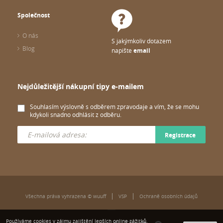
Společnost
O nás
S jakýmkoliv dotazem
Blog
napište
email
Nejdůležitější nákupní tipy e-mailem
Souhlasím výslovně s odběrem zpravodaje a vím, že se mohu
kdykoli snadno odhlásit z odběru.
Registrace
Všechna práva vyhrazena © wuuff
VSP
Ochraně osobních údajů
Používáme cookies v zájmu zajištění lepších online zážitků.