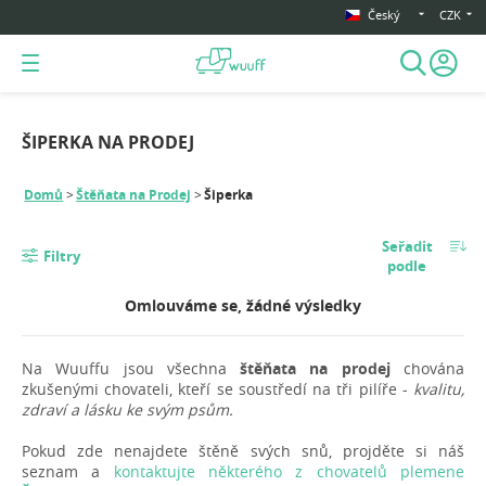
Český
CZK
ŠIPERKA NA PRODEJ
Domů
Štěňata na Prodej
Šiperka
Seřadit
Filtry
podle
Omlouváme se, žádné výsledky
Na Wuuffu jsou všechna
štěňata na prodej
chována
zkušenými chovateli, kteří se soustředí na tři pilíře -
kvalitu,
zdraví a lásku ke svým psům.
Pokud zde nenajdete štěně svých snů, projděte si náš
seznam a
kontaktujte některého z chovatelů plemene