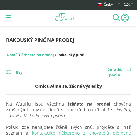
Český
CZK
RAKOUSKÝ PINČ NA PRODEJ
Domů
Štěňata na Prodej
Rakouský pinč
Seřadit
Filtry
podle
Omlouváme se, žádné výsledky
Na Wuuffu jsou všechna
štěňata na prodej
chována
zkušenými chovateli, kteří se soustředí na tři pilíře -
kvalitu,
zdraví a lásku ke svým psům.
Pokud zde nenajdete štěně svých snů, projděte si náš
seznam a
kontaktujte některého z chovatelů plemene