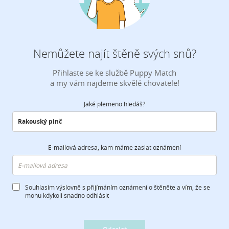
Nemůžete najít štěně svých snů?
Přihlaste se ke službě Puppy Match
a my vám najdeme skvělé chovatele!
Jaké plemeno hledáš?
E-mailová adresa, kam máme zaslat oznámení
Souhlasím výslovně s přijímáním oznámení o štěněte a vím, že se
mohu kdykoli snadno odhlásit