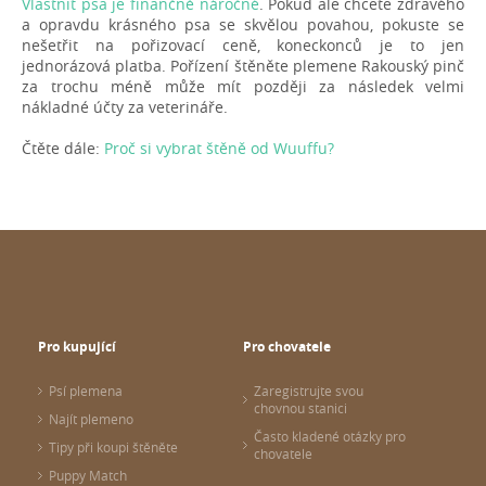
Vlastnit psa je finančně náročné
. Pokud ale chcete zdravého
a opravdu krásného psa se skvělou povahou, pokuste se
nešetřit na pořizovací ceně, koneckonců je to jen
jednorázová platba. Pořízení štěněte plemene Rakouský pinč
za trochu méně může mít později za následek velmi
nákladné účty za veterináře.
Čtěte dále:
Proč si vybrat štěně od Wuuffu?
Pro kupující
Pro chovatele
Psí plemena
Zaregistrujte svou
chovnou stanici
Najít plemeno
Často kladené otázky pro
Tipy při koupi štěněte
chovatele
Puppy Match