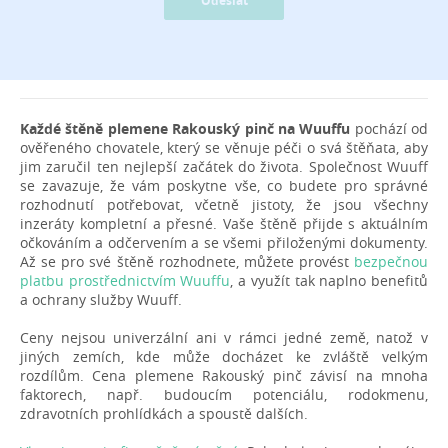
Odeslat
Každé štěně plemene Rakouský pinč na Wuuffu
pochází od
ověřeného chovatele, který se věnuje péči o svá štěňata, aby
jim zaručil ten nejlepší začátek do života. Společnost Wuuff
se zavazuje, že vám poskytne vše, co budete pro správné
rozhodnutí potřebovat, včetně jistoty, že jsou všechny
inzeráty kompletní a přesné. Vaše štěně přijde s aktuálním
očkováním a odčervením a se všemi přiloženými dokumenty.
Až se pro své štěně rozhodnete, můžete provést
bezpečnou
platbu prostřednictvím Wuuffu
, a využít tak naplno benefitů
a ochrany služby Wuuff.
Ceny nejsou univerzální ani v rámci jedné země, natož v
jiných zemích, kde může docházet ke zvláště velkým
rozdílům. Cena plemene Rakouský pinč závisí na mnoha
faktorech, např. budoucím potenciálu, rodokmenu,
zdravotních prohlídkách a spoustě dalších.