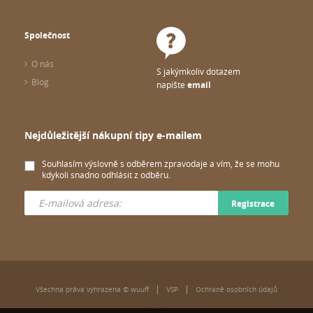
Společnost
O nás
S jakýmkoliv dotazem
Blog
napište
email
Nejdůležitější nákupní tipy e-mailem
Souhlasím výslovně s odběrem zpravodaje a vím, že se mohu
kdykoli snadno odhlásit z odběru.
Registrace
Všechna práva vyhrazena © wuuff
VSP
Ochraně osobních údajů