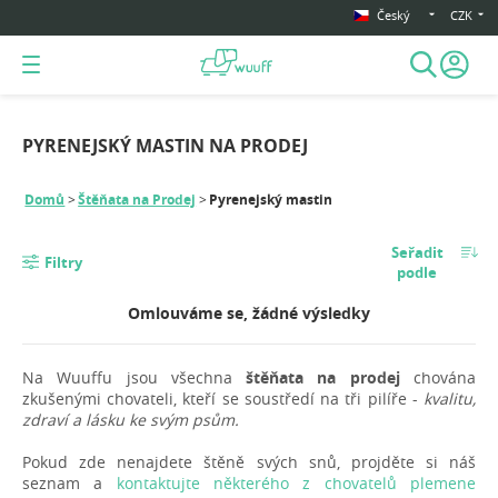
Český
CZK
PYRENEJSKÝ MASTIN NA PRODEJ
Domů
Štěňata na Prodej
Pyrenejský mastin
Seřadit
Filtry
podle
Omlouváme se, žádné výsledky
Na Wuuffu jsou všechna
štěňata na prodej
chována
zkušenými chovateli, kteří se soustředí na tři pilíře -
kvalitu,
zdraví a lásku ke svým psům.
Pokud zde nenajdete štěně svých snů, projděte si náš
seznam a
kontaktujte některého z chovatelů plemene