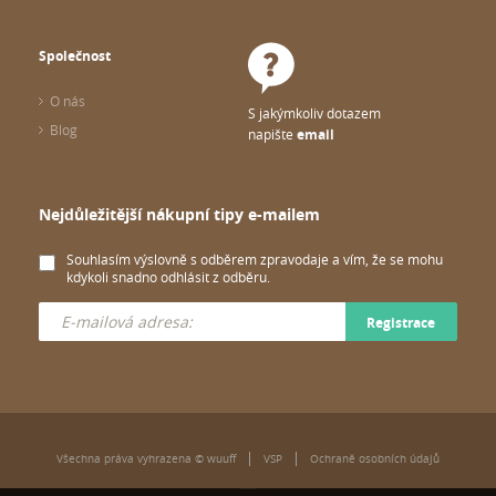
Společnost
O nás
S jakýmkoliv dotazem
Blog
napište
email
Nejdůležitější nákupní tipy e-mailem
Souhlasím výslovně s odběrem zpravodaje a vím, že se mohu
kdykoli snadno odhlásit z odběru.
Registrace
Všechna práva vyhrazena © wuuff
VSP
Ochraně osobních údajů