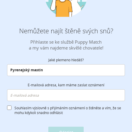
Nemůžete najít štěně svých snů?
Přihlaste se ke službě Puppy Match
a my vám najdeme skvělé chovatele!
Jaké plemeno hledáš?
E-mailová adresa, kam máme zaslat oznámení
Souhlasím výslovně s přijímáním oznámení o štěněte a vím, že se
mohu kdykoli snadno odhlásit