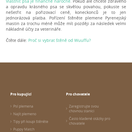
Vlastnit psa je finančně náročné
. Pokud ale chcete zdravého
a opravdu krásného psa se skvělou povahou, pokuste se
nešetřit na pořizovací ceně, koneckonců je to jen
jednorázová platba. Pořízení štěněte plemene Pyrenejský
mastin za trochu méně může mít později za následek velmi
nákladné účty za veterináře.
Čtěte dále:
Proč si vybrat štěně od Wuuffu?
Pro kupující
Pro chovatele
Psí plemena
Zaregistrujte svou
chovnou stanici
Najít plemeno
Často kladené otázky pro
Tipy při koupi štěněte
chovatele
Puppy Match