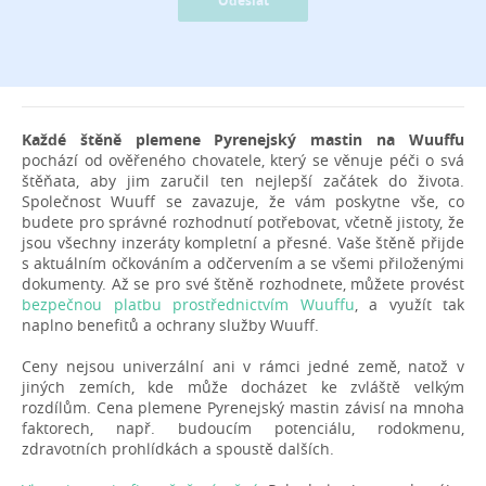
Odeslat
Každé štěně plemene Pyrenejský mastin na Wuuffu
pochází od ověřeného chovatele, který se věnuje péči o svá
štěňata, aby jim zaručil ten nejlepší začátek do života.
Společnost Wuuff se zavazuje, že vám poskytne vše, co
budete pro správné rozhodnutí potřebovat, včetně jistoty, že
jsou všechny inzeráty kompletní a přesné. Vaše štěně přijde
s aktuálním očkováním a odčervením a se všemi přiloženými
dokumenty. Až se pro své štěně rozhodnete, můžete provést
bezpečnou platbu prostřednictvím Wuuffu
, a využít tak
naplno benefitů a ochrany služby Wuuff.
Ceny nejsou univerzální ani v rámci jedné země, natož v
jiných zemích, kde může docházet ke zvláště velkým
rozdílům. Cena plemene Pyrenejský mastin závisí na mnoha
faktorech, např. budoucím potenciálu, rodokmenu,
zdravotních prohlídkách a spoustě dalších.