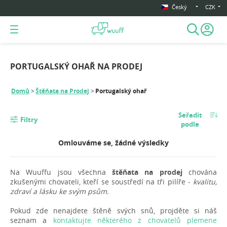
Český
CZK
PORTUGALSKÝ OHAŘ NA PRODEJ
Domů
Štěňata na Prodej
Portugalský ohař
Seřadit
Filtry
podle
Omlouváme se, žádné výsledky
Na Wuuffu jsou všechna
štěňata na prodej
chována
zkušenými chovateli, kteří se soustředí na tři pilíře -
kvalitu,
zdraví a lásku ke svým psům.
Pokud zde nenajdete štěně svých snů, projděte si náš
seznam a
kontaktujte některého z chovatelů plemene