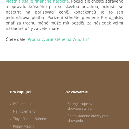
Vlastnit psa je finančně náročné
. Pokud ale chcete zdravého
a opravdu krásného psa se skvělou povahou, pokuste se
nešetřit na pořizovací ceně, koneckonců je to jen
jednorázová platba. Pořízení štěněte plemene Portugalský
ohař za trochu méně může mít později za následek velmi
nákladné účty za veterináře.
Čtěte dále:
Proč si vybrat štěně od Wuuffu?
Pro kupující
Pro chovatele
Psí plemena
Zaregistrujte svou
chovnou stanici
Najít plemeno
Často kladené otázky pro
Tipy při koupi štěněte
chovatele
Puppy Match