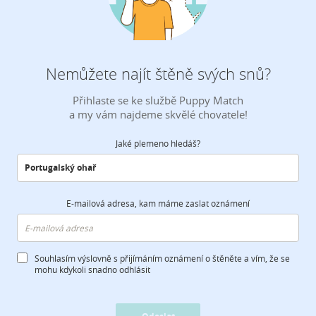
Nemůžete najít štěně svých snů?
Přihlaste se ke službě Puppy Match
a my vám najdeme skvělé chovatele!
Jaké plemeno hledáš?
E-mailová adresa, kam máme zaslat oznámení
Souhlasím výslovně s přijímáním oznámení o štěněte a vím, že se
mohu kdykoli snadno odhlásit