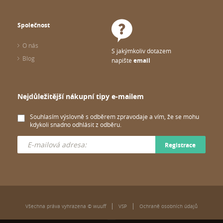
Společnost
O nás
S jakýmkoliv dotazem
Blog
napište
email
Nejdůležitější nákupní tipy e-mailem
Souhlasím výslovně s odběrem zpravodaje a vím, že se mohu
kdykoli snadno odhlásit z odběru.
Registrace
Všechna práva vyhrazena © wuuff
VSP
Ochraně osobních údajů