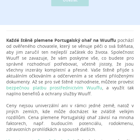
Odeslat
Každé štěně plemene Portugalský ohař na Wuuffu
pochází
od ověřeného chovatele, který se věnuje péči o svá štěňata,
aby jim zaručil ten nejlepší začátek do života. Společnost
Wuuff se zavazuje, že vám poskytne vše, co budete pro
správné rozhodnutí potřebovat, včetně jistoty, že jsou
všechny inzeráty kompletní a přesné. Vaše štěně přijde s
aktuálním očkováním a odčervením a se všemi přiloženými
dokumenty. Až se pro své štěně rozhodnete, můžete provést
bezpečnou platbu prostřednictvím Wuuffu
, a využít tak
naplno benefitů a ochrany služby Wuuff.
Ceny nejsou univerzální ani v rámci jedné země, natož v
jiných zemích, kde může docházet ke zvláště velkým
rozdílům. Cena plemene Portugalský ohař závisí na mnoha
faktorech, např. budoucím potenciálu, rodokmenu,
zdravotních prohlídkách a spoustě dalších.