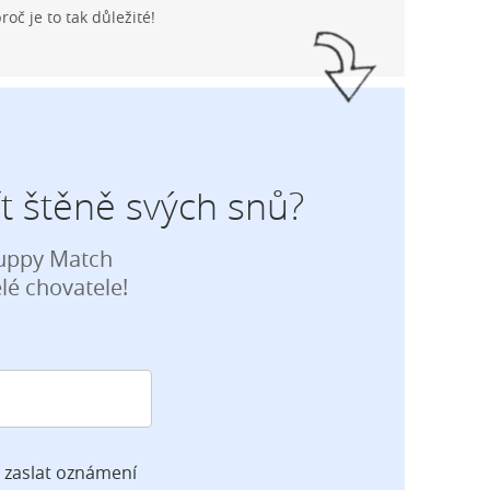
proč je to tak důležité!
t štěně svých snů?
Puppy Match
é chovatele!
 zaslat oznámení