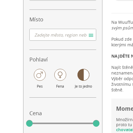
Místo
Na Wuuffu
svým psům
Pokud zde 
kterými má
NAJDĚTE 
Pohlaví
Najít štěn
neznamená,
Výběr odpo
životnímu 
Pes
Fena
Je to jedno
štěně.
Momen
Cena
Množírn
proto tu
chovate