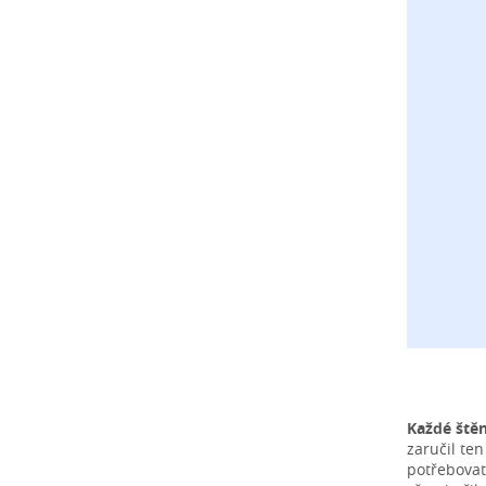
Každé ště
zaručil te
potřebovat