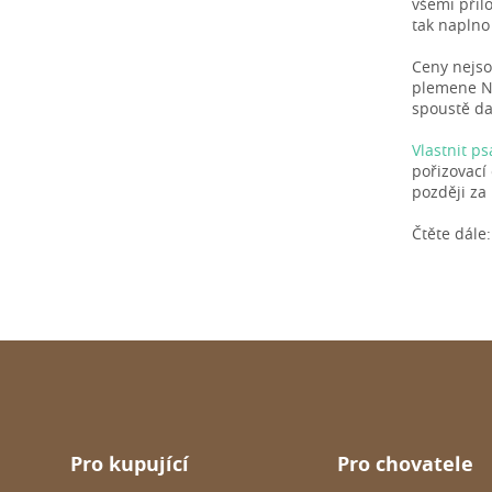
všemi přil
tak naplno
Ceny nejso
plemene No
spoustě da
Vlastnit p
pořizovací
později za
Čtěte dále
Pro kupující
Pro chovatele