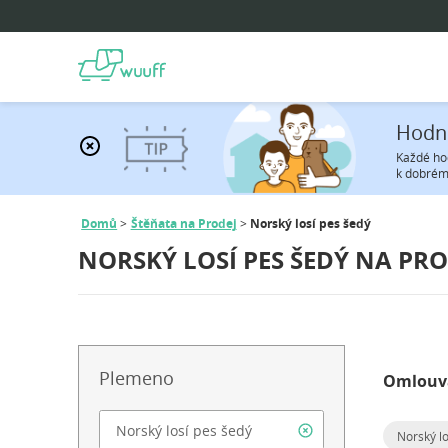
Hodn
Každé hod
k dobrém
Domů
Štěňata na Prodej
Norský losí pes šedý
NORSKÝ LOSÍ PES ŠEDÝ NA PRO
Plemeno
Omlouvá
Norský lo