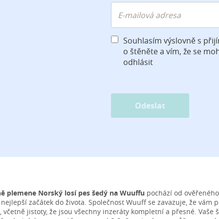
Souhlasím výslovně s při
o štěněte a vím, že se mo
odhlásit
Odeslat
ně plemene Norský losí pes šedý na Wuuffu
pochází od ověřeného c
n nejlepší začátek do života. Společnost Wuuff se zavazuje, že vám
, včetně jistoty, že jsou všechny inzeráty kompletní a přesné. Vaše