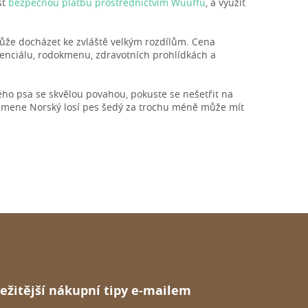
st
bezpečnou platbu prostřednictvím Wuuffu
, a využít
může docházet ke zvláště velkým rozdílům. Cena
enciálu, rodokmenu, zdravotních prohlídkách a
ho psa se skvělou povahou, pokuste se nešetřit na
plemene Norský losí pes šedý za trochu méně může mít
ežitější nákupní tipy e-mailem