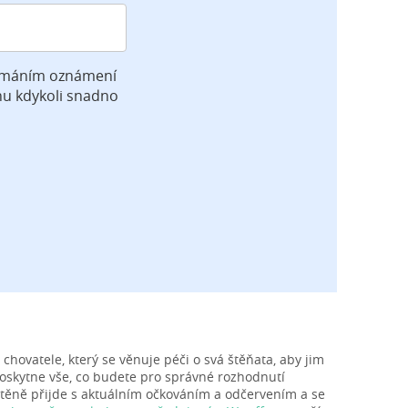
jímáním oznámení
hu kdykoli snadno
hovatele, který se věnuje péči o svá štěňata, aby jim
 poskytne vše, co budete pro správné rozhodnutí
 štěně přijde s aktuálním očkováním a odčervením a se