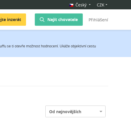
Český
CZK
jte inzerát
Najít chovatele
Přihlášení
uffu se ti otevře možnost hodnocení. Ukáže objektivní cestu
Od nejnovějších