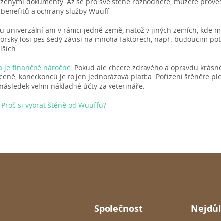
oženými dokumenty. Až se pro své štěně rozhodnete, můžete prové
 benefitů a ochrany služby Wuuff.
u univerzální ani v rámci jedné země, natož v jiných zemích, kde 
rský losí pes šedý závisí na mnoha faktorech, např. budoucím pot
lších.
sa je finančně náročné
. Pokud ale chcete zdravého a opravdu krásné
 ceně, koneckonců je to jen jednorázová platba. Pořízení štěněte 
 následek velmi nákladné účty za veterináře.
:
Proč si vybrat štěně od Wuuffu?
Společnost
Nejdůl