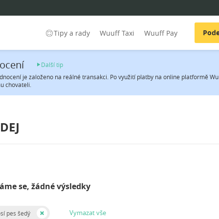
Pode
Tipy a rady
Wuuff Taxi
Wuuff Pay
ocení
Další tip
nocení je založeno na reálné transakci. Po využití platby na online platformě Wu
u chovateli.
DEJ
me se, žádné výsledky
Vymazat vše
sí pes šedý