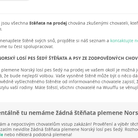
 jsou všechna
štěňata na prodej
chována zkušenými chovateli, kteří 
.
nenajdete štěně svých snů, projděte si náš seznam a
kontaktujte 
me tu čest spolupracovat.
NORSKÝ LOSÍ PES ŠEDÝ ŠTĚŇATA A PSY ZE ZODPOVĚDNÝCH CHOV
ě plemene Norský losí pes šedý na prodej ve vašem okolí je možná jed
 že bude nejlepší volbou. Vaše vysněné štěně může být o něco dále. 
vědně vyšlechtěného štěněte od informovaného chovatele zajistí, že
stylu vaší rodiny. Máte štěstí, všichni chovatelé na Wuuffu se věn
tálně tu nemáme žádná štěňata plemene Norsk
ám a nepoctivým chovatelům vstup zakázán! Prověření a výběr těc
 zatím nevidíte žádná štěňata plemene Norský losí pes šedý. Rozhod
le
nebo některá podobná plemena!