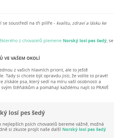
se soustředí na tři pilíře -
kvalitu, zdraví a lásku ke
některého z chovatelů plemene
Norský losí pes šedý
, se
Ů VE VAŠEM OKOLÍ
nou z vašich hlavních priorit, ale to ještě
Tady si chcete být opravdu jisti, že volíte to pravé!
 získáte psa, který sedí na míru vaší osobnosti a
ují svým štěňátkům a pomáhají každému najít to PRAVÉ
ý losí pes šedý
h nejlepších psích chovatelů bereme vážně, možná
ně si zkuste projít naše další
Norský losí pes šedý