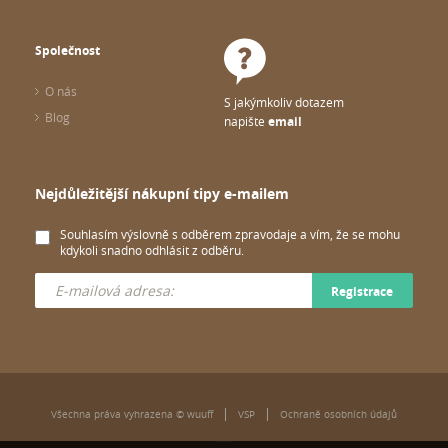
Společnost
O nás
S jakýmkoliv dotazem
Blog
napište
email
Nejdůležitější nákupní tipy e-mailem
Souhlasím výslovně s odběrem zpravodaje a vím, že se mohu
kdykoli snadno odhlásit z odběru.
Registrace
Všechna práva vyhrazena © wuuff
VSP
Ochraně osobních údajů