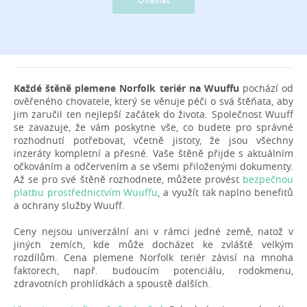
Odeslat
Každé štěně plemene Norfolk teriér na Wuuffu
pochází od
ověřeného chovatele, který se věnuje péči o svá štěňata, aby
jim zaručil ten nejlepší začátek do života. Společnost Wuuff
se zavazuje, že vám poskytne vše, co budete pro správné
rozhodnutí potřebovat, včetně jistoty, že jsou všechny
inzeráty kompletní a přesné. Vaše štěně přijde s aktuálním
očkováním a odčervením a se všemi přiloženými dokumenty.
Až se pro své štěně rozhodnete, můžete provést
bezpečnou
platbu prostřednictvím Wuuffu
, a využít tak naplno benefitů
a ochrany služby Wuuff.
Ceny nejsou univerzální ani v rámci jedné země, natož v
jiných zemích, kde může docházet ke zvláště velkým
rozdílům. Cena plemene Norfolk teriér závisí na mnoha
faktorech, např. budoucím potenciálu, rodokmenu,
zdravotních prohlídkách a spoustě dalších.