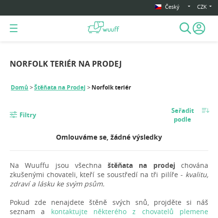
Český
CZK
NORFOLK TERIÉR NA PRODEJ
Domů
Štěňata na Prodej
Norfolk teriér
Seřadit
Filtry
podle
Omlouváme se, žádné výsledky
Na Wuuffu jsou všechna
štěňata na prodej
chována
zkušenými chovateli, kteří se soustředí na tři pilíře -
kvalitu,
zdraví a lásku ke svým psům.
Pokud zde nenajdete štěně svých snů, projděte si náš
seznam a
kontaktujte některého z chovatelů plemene