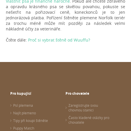
Vlastnit psa je finančně náročné
. Pokud ale chcete zdravého
a opravdu krásného psa se skvělou povahou, pokuste se
nešetřit na pořizovací ceně, koneckonců je to jen
jednorázová platba. Pořízení štěněte plemene Norfolk teriér
za trochu méně může mít později za následek velmi
nákladné účty za veterináře.
Čtěte dále:
Proč si vybrat štěně od Wuuffu?
Pro kupující
Pro chovatele
Psí plemena
Zaregistrujte svou
chovnou stanici
Najít plemeno
Často kladené otázky pro
Tipy při koupi štěněte
chovatele
Puppy Match