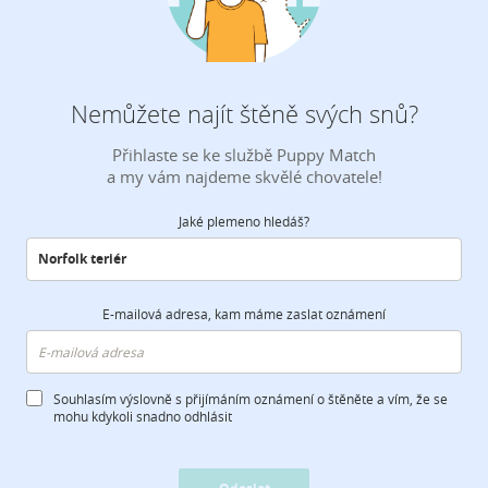
Nemůžete najít štěně svých snů?
Přihlaste se ke službě Puppy Match
a my vám najdeme skvělé chovatele!
Jaké plemeno hledáš?
E-mailová adresa, kam máme zaslat oznámení
Souhlasím výslovně s přijímáním oznámení o štěněte a vím, že se
mohu kdykoli snadno odhlásit