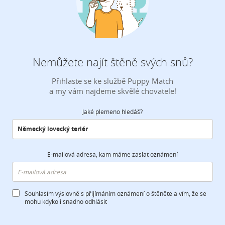
Nemůžete najít štěně svých snů?
Přihlaste se ke službě Puppy Match
a my vám najdeme skvělé chovatele!
Jaké plemeno hledáš?
E-mailová adresa, kam máme zaslat oznámení
Souhlasím výslovně s přijímáním oznámení o štěněte a vím, že se
mohu kdykoli snadno odhlásit