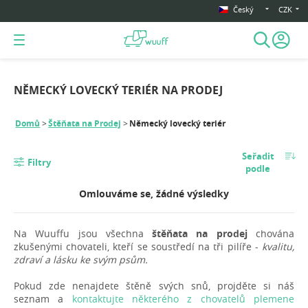
Český
CZK
NĚMECKÝ LOVECKÝ TERIÉR NA PRODEJ
Domů
Štěňata na Prodej
Německý lovecký teriér
Seřadit
Filtry
podle
Omlouváme se, žádné výsledky
Na Wuuffu jsou všechna
štěňata na prodej
chována
zkušenými chovateli, kteří se soustředí na tři pilíře -
kvalitu,
zdraví a lásku ke svým psům.
Pokud zde nenajdete štěně svých snů, projděte si náš
seznam a
kontaktujte některého z chovatelů plemene