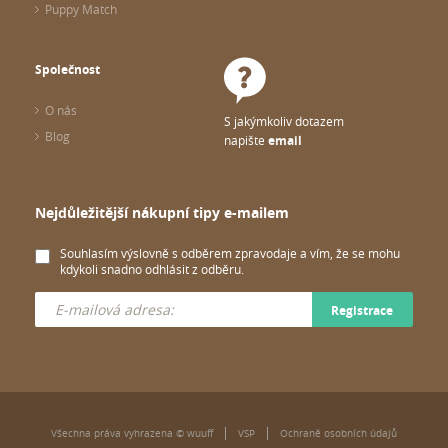
Puppy Match
Společnost
O nás
S jakýmkoliv dotazem
Blog
napište
email
Nejdůležitější nákupní tipy e-mailem
Souhlasím výslovně s odběrem zpravodaje a vím, že se mohu
kdykoli snadno odhlásit z odběru.
Registrace
Všechna práva vyhrazena © wuuff
VSP
Ochraně osobních údajů