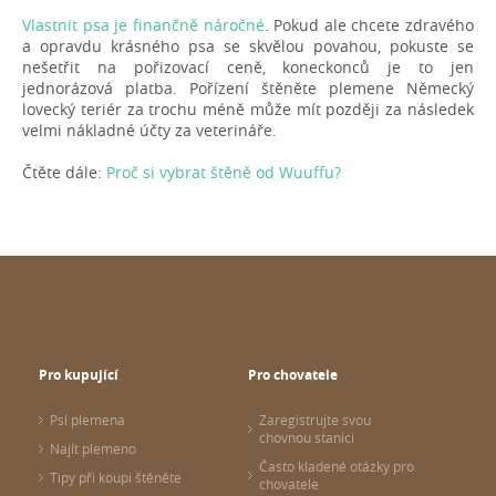
Vlastnit psa je finančně náročné
. Pokud ale chcete zdravého
a opravdu krásného psa se skvělou povahou, pokuste se
nešetřit na pořizovací ceně, koneckonců je to jen
jednorázová platba. Pořízení štěněte plemene Německý
lovecký teriér za trochu méně může mít později za následek
velmi nákladné účty za veterináře.
Čtěte dále:
Proč si vybrat štěně od Wuuffu?
Pro kupující
Pro chovatele
Psí plemena
Zaregistrujte svou
chovnou stanici
Najít plemeno
Často kladené otázky pro
Tipy při koupi štěněte
chovatele