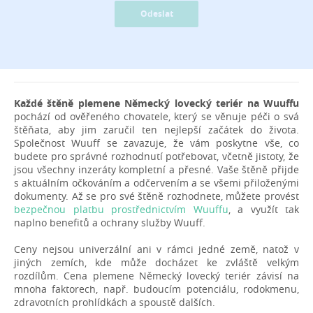
Odeslat
Každé štěně plemene Německý lovecký teriér na Wuuffu
pochází od ověřeného chovatele, který se věnuje péči o svá
štěňata, aby jim zaručil ten nejlepší začátek do života.
Společnost Wuuff se zavazuje, že vám poskytne vše, co
budete pro správné rozhodnutí potřebovat, včetně jistoty, že
jsou všechny inzeráty kompletní a přesné. Vaše štěně přijde
s aktuálním očkováním a odčervením a se všemi přiloženými
dokumenty. Až se pro své štěně rozhodnete, můžete provést
bezpečnou platbu prostřednictvím Wuuffu
, a využít tak
naplno benefitů a ochrany služby Wuuff.
Ceny nejsou univerzální ani v rámci jedné země, natož v
jiných zemích, kde může docházet ke zvláště velkým
rozdílům. Cena plemene Německý lovecký teriér závisí na
mnoha faktorech, např. budoucím potenciálu, rodokmenu,
zdravotních prohlídkách a spoustě dalších.