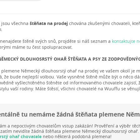
 jsou všechna
štěňata na prodej
chována zkušenými chovateli, kteří 
.
nenajdete štěně svých snů, projděte si náš seznam a
kontaktujte 
kterými máme tu čest spolupracovat.
NĚMECKÝ DLOUHOSRSTÝ OHAŘ ŠTĚŇATA A PSY ZE ZODPOVĚDNÝ
ě plemene Německý dlouhosrstý ohař na prodej ve vašem okolí je mož
 že bude nejlepší volbou. Vaše vysněné štěně může být o něco dále. 
vědně vyšlechtěného štěněte od informovaného chovatele zajistí, že
stylu vaší rodiny. Máte štěstí, všichni chovatelé na Wuuffu se věn
tálně tu nemáme žádná štěňata plemene Něme
ám a nepoctivým chovatelům vstup zakázán! Prověření a výběr těc
 zatím nevidíte žádná štěňata plemene Německý dlouhosrstý ohař. 
rstý ohař chovatele
nebo některá podobná plemena!