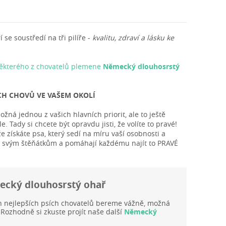
se soustředí na tři pilíře -
kvalitu, zdraví a lásku ke
některého z chovatelů plemene
Německý dlouhosrstý
CH CHOVŮ VE VAŠEM OKOLÍ
ná jednou z vašich hlavních priorit, ale to ještě
Tady si chcete být opravdu jisti, že volíte to pravé!
 získáte psa, který sedí na míru vaší osobnosti a
ují svým štěňátkům a pomáhají každému najít to PRAVÉ
cký dlouhosrstý ohař
h nejlepších psích chovatelů bereme vážně, možná
Rozhodně si zkuste projít naše další
Německý