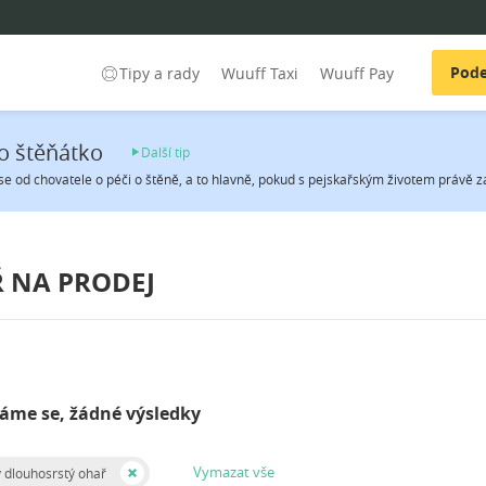
Pode
Tipy a rady
Wuuff Taxi
Wuuff Pay
o štěňátko
Další tip
se od chovatele o péči o štěně, a to hlavně, pokud s pejskařským životem právě zač
 NA PRODEJ
me se, žádné výsledky
Vymazat vše
dlouhosrstý ohař