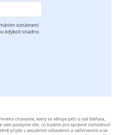
jímáním oznámení
hu kdykoli snadno
eného chovatele, který se věnuje péči o svá štěňata,
, že vám poskytne vše, co budete pro správné rozhodnutí
 štěně přijde s aktuálním očkováním a odčervením a se