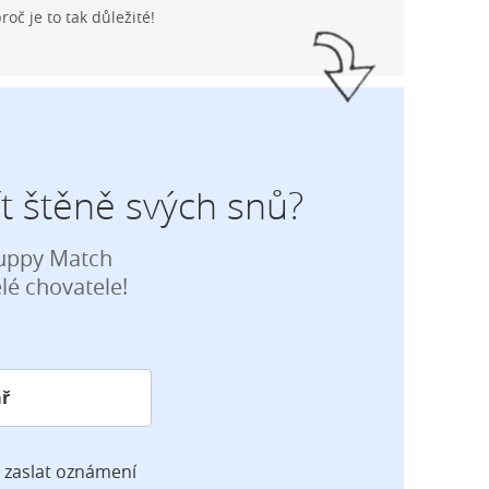
proč je to tak důležité!
t štěně svých snů?
Puppy Match
é chovatele!
 zaslat oznámení