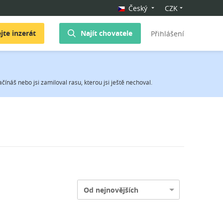
Český
CZK
jte inzerát
Najít chovatele
Přihlášení
ínáš nebo jsi zamiloval rasu, kterou jsi ještě nechoval.
Od nejnovějších