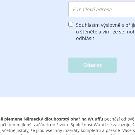
Souhlasím výslovně s při
o štěněte a vím, že se mo
odhlásit
Odeslat
ně plemene Německý dlouhosrstý ohař na Wuuffu
pochází od ověř
ručil ten nejlepší začátek do života. Společnost Wuuff se zavazuje
, včetně jistoty, že jsou všechny inzeráty kompletní a přesné. Vaše