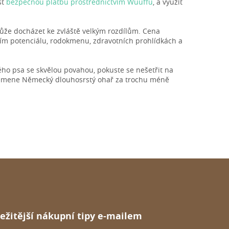
st
bezpečnou platbu prostřednictvím Wuuffu
, a využít
může docházet ke zvláště velkým rozdílům. Cena
ím potenciálu, rodokmenu, zdravotních prohlídkách a
ho psa se skvělou povahou, pokuste se nešetřit na
 plemene Německý dlouhosrstý ohař za trochu méně
ežitější nákupní tipy e-mailem