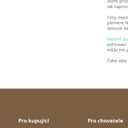
všemi přil
tak naplno
Ceny nejso
plemene Ně
spoustě da
Vlastnit p
pořizovací
může mít p
Čtěte dále
Pro kupující
Pro chovatele