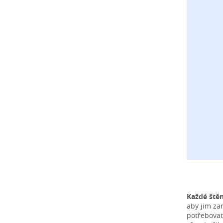
Každé ště
aby jim za
potřebovat