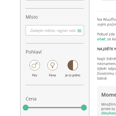
Místo
Na Wuuffu
svým psům
Pokud zde 
ohař
, se 
NAJDĚTE 
Pohlaví
Najít štěn
neznamená,
Výběr odpo
životnímu 
Pes
Fena
Je to jedno
štěně.
Momen
Cena
Množírn
proto tu
dlouhos