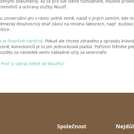
oženými dokumenty. Až se pro své štěně rozhodnete, můžete prové
 benefitů a ochrany služby Wuuff.
u univerzální ani v rámci jedné země, natož v jiných zemích, kde 
mecký dlouhosrstý ohař závisí na mnoha faktorech, např. budouc
lších.
sa je finančně náročné
. Pokud ale chcete zdravého a opravdu krásné
 ceně, koneckonců je to jen jednorázová platba. Pořízení štěněte
ozději za následek velmi nákladné účty za veterináře.
:
Proč si vybrat štěně od Wuuffu?
Společnost
Nejdůl