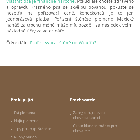
Vlastnit psa je finančně náročné
. Pokud ale chcete zdravého
a opravdu krásného psa se skvělou povahou, pokuste se
nešetřit na pořizovací ceně, koneckonců je to jen
jednorázová platba. Pořízení štěněte plemene Mexický
naháč za trochu méně může mít později za následek velmi
nákladné účty za veterináře.
Čtěte dále:
Proč si vybrat štěně od Wuuffu?
Pro kupující
Pro chovatele
Psí plemena
Zaregistrujte svou
chovnou stanici
Najít plemeno
Často kladené otázky pro
Tipy při koupi štěněte
chovatele
Puppy Match