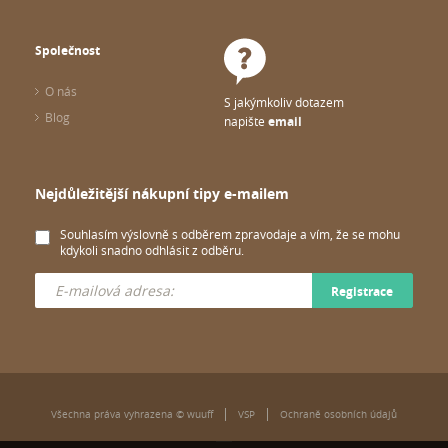
Společnost
O nás
S jakýmkoliv dotazem
Blog
napište
email
Nejdůležitější nákupní tipy e-mailem
Souhlasím výslovně s odběrem zpravodaje a vím, že se mohu
kdykoli snadno odhlásit z odběru.
Registrace
Všechna práva vyhrazena © wuuff
VSP
Ochraně osobních údajů