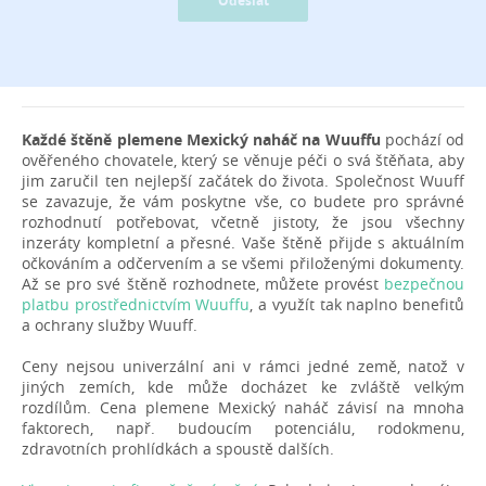
Odeslat
Každé štěně plemene Mexický naháč na Wuuffu
pochází od
ověřeného chovatele, který se věnuje péči o svá štěňata, aby
jim zaručil ten nejlepší začátek do života. Společnost Wuuff
se zavazuje, že vám poskytne vše, co budete pro správné
rozhodnutí potřebovat, včetně jistoty, že jsou všechny
inzeráty kompletní a přesné. Vaše štěně přijde s aktuálním
očkováním a odčervením a se všemi přiloženými dokumenty.
Až se pro své štěně rozhodnete, můžete provést
bezpečnou
platbu prostřednictvím Wuuffu
, a využít tak naplno benefitů
a ochrany služby Wuuff.
Ceny nejsou univerzální ani v rámci jedné země, natož v
jiných zemích, kde může docházet ke zvláště velkým
rozdílům. Cena plemene Mexický naháč závisí na mnoha
faktorech, např. budoucím potenciálu, rodokmenu,
zdravotních prohlídkách a spoustě dalších.