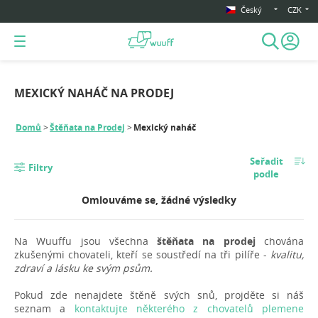
Český
CZK
MEXICKÝ NAHÁČ NA PRODEJ
Domů
Štěňata na Prodej
Mexický naháč
Seřadit
Filtry
podle
Omlouváme se, žádné výsledky
Na Wuuffu jsou všechna
štěňata na prodej
chována
zkušenými chovateli, kteří se soustředí na tři pilíře -
kvalitu,
zdraví a lásku ke svým psům.
Pokud zde nenajdete štěně svých snů, projděte si náš
seznam a
kontaktujte některého z chovatelů plemene