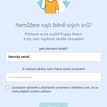
Nemůžete najít štěně svých snů?
Přihlaste se ke službě Puppy Match
a my vám najdeme skvělé chovatele!
Jaké plemeno hledáš?
E-mailová adresa, kam máme zaslat oznámení
Souhlasím výslovně s přijímáním oznámení o štěněte a vím, že se
mohu kdykoli snadno odhlásit