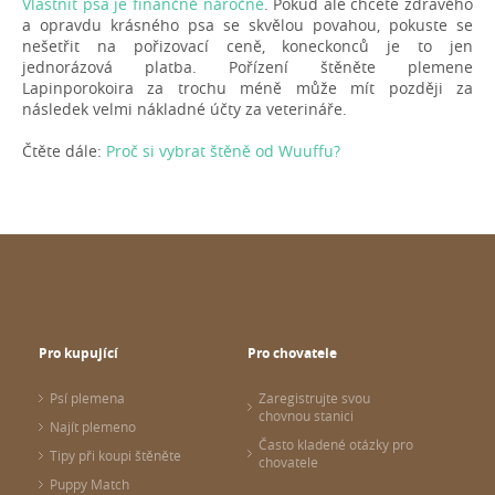
Vlastnit psa je finančně náročné
. Pokud ale chcete zdravého
a opravdu krásného psa se skvělou povahou, pokuste se
nešetřit na pořizovací ceně, koneckonců je to jen
jednorázová platba. Pořízení štěněte plemene
Lapinporokoira za trochu méně může mít později za
následek velmi nákladné účty za veterináře.
Čtěte dále:
Proč si vybrat štěně od Wuuffu?
Pro kupující
Pro chovatele
Psí plemena
Zaregistrujte svou
chovnou stanici
Najít plemeno
Často kladené otázky pro
Tipy při koupi štěněte
chovatele
Puppy Match