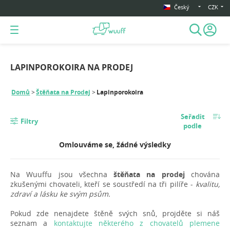
Český
CZK
LAPINPOROKOIRA NA PRODEJ
Domů
Štěňata na Prodej
Lapinporokoira
Seřadit
Filtry
podle
Omlouváme se, žádné výsledky
Na Wuuffu jsou všechna
štěňata na prodej
chována
zkušenými chovateli, kteří se soustředí na tři pilíře -
kvalitu,
zdraví a lásku ke svým psům.
Pokud zde nenajdete štěně svých snů, projděte si náš
seznam a
kontaktujte některého z chovatelů plemene