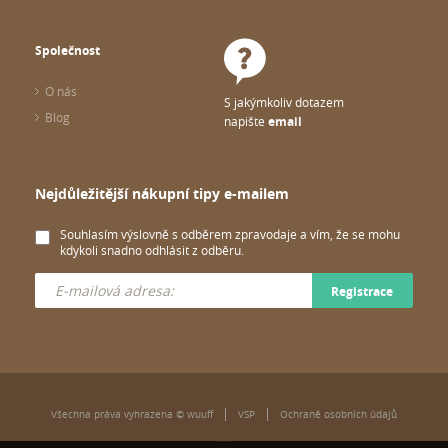
Společnost
O nás
S jakýmkoliv dotazem
Blog
napište
email
Nejdůležitější nákupní tipy e-mailem
Souhlasím výslovně s odběrem zpravodaje a vím, že se mohu
kdykoli snadno odhlásit z odběru.
Registrace
Všechna práva vyhrazena © wuuff
VSP
Ochraně osobních údajů