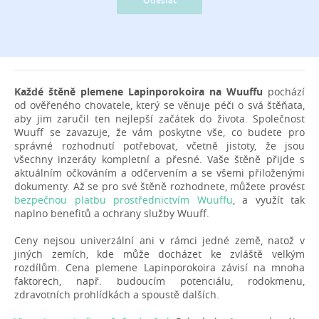
Odeslat
Každé štěně plemene Lapinporokoira na Wuuffu
pochází
od ověřeného chovatele, který se věnuje péči o svá štěňata,
aby jim zaručil ten nejlepší začátek do života. Společnost
Wuuff se zavazuje, že vám poskytne vše, co budete pro
správné rozhodnutí potřebovat, včetně jistoty, že jsou
všechny inzeráty kompletní a přesné. Vaše štěně přijde s
aktuálním očkováním a odčervením a se všemi přiloženými
dokumenty. Až se pro své štěně rozhodnete, můžete provést
bezpečnou platbu prostřednictvím Wuuffu
, a využít tak
naplno benefitů a ochrany služby Wuuff.
Ceny nejsou univerzální ani v rámci jedné země, natož v
jiných zemích, kde může docházet ke zvláště velkým
rozdílům. Cena plemene Lapinporokoira závisí na mnoha
faktorech, např. budoucím potenciálu, rodokmenu,
zdravotních prohlídkách a spoustě dalších.