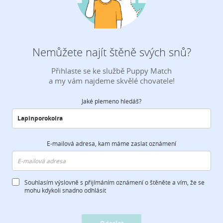
Nemůžete najít štěně svých snů?
Přihlaste se ke službě Puppy Match
a my vám najdeme skvělé chovatele!
Jaké plemeno hledáš?
E-mailová adresa, kam máme zaslat oznámení
Souhlasím výslovně s přijímáním oznámení o štěněte a vím, že se
mohu kdykoli snadno odhlásit