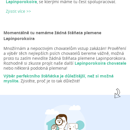
Lapinporokoira
, se kterými máme tu čest spolupracovat.
Zjistit více >>
Momentálně tu nemáme žádná štěňata plemene
Lapinporokoira
Množírnám a nepoctivým chovatelům vstup zakázán! Prověření
a výběr těch nejlepších psích chovatelů bereme vážně, možná
proto tu zatím nevidíte žádná štěňata plemene Lapinporokoira.
Rozhodně si zkuste projít naše další
Lapinporokoira chovatele
nebo některá podobná plemena!
Výběr perfektního štěňátka je důležitější, než si možná
myslíte.
Zjistěte, proč je to tak důležité!