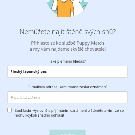
Nemůžete najít štěně svých snů?
Přihlaste se ke službě Puppy Match
a my vám najdeme skvělé chovatele!
Jaké plemeno hledáš?
E-mailová adresa, kam máme zaslat oznámení
Souhlasím výslovně s přijímáním oznámení o štěněte a vím, že se
mohu kdykoli snadno odhlásit