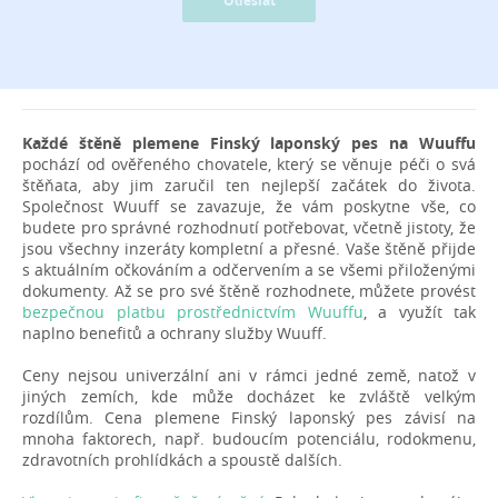
Odeslat
Každé štěně plemene Finský laponský pes na Wuuffu
pochází od ověřeného chovatele, který se věnuje péči o svá
štěňata, aby jim zaručil ten nejlepší začátek do života.
Společnost Wuuff se zavazuje, že vám poskytne vše, co
budete pro správné rozhodnutí potřebovat, včetně jistoty, že
jsou všechny inzeráty kompletní a přesné. Vaše štěně přijde
s aktuálním očkováním a odčervením a se všemi přiloženými
dokumenty. Až se pro své štěně rozhodnete, můžete provést
bezpečnou platbu prostřednictvím Wuuffu
, a využít tak
naplno benefitů a ochrany služby Wuuff.
Ceny nejsou univerzální ani v rámci jedné země, natož v
jiných zemích, kde může docházet ke zvláště velkým
rozdílům. Cena plemene Finský laponský pes závisí na
mnoha faktorech, např. budoucím potenciálu, rodokmenu,
zdravotních prohlídkách a spoustě dalších.