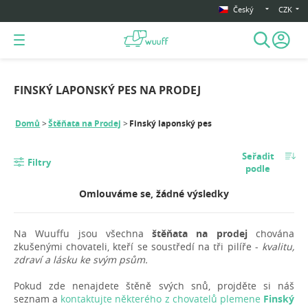
Český
CZK
FINSKÝ LAPONSKÝ PES NA PRODEJ
Domů
Štěňata na Prodej
Finský laponský pes
Seřadit
Filtry
podle
Omlouváme se, žádné výsledky
Na Wuuffu jsou všechna
štěňata na prodej
chována
zkušenými chovateli, kteří se soustředí na tři pilíře -
kvalitu,
zdraví a lásku ke svým psům.
Pokud zde nenajdete štěně svých snů, projděte si náš
seznam a
kontaktujte některého z chovatelů plemene
Finský