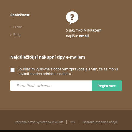
Společnost
O nás
S jakýmkoliv dotazem
Blog
napište
email
Nejdůležitější nákupní tipy e-mailem
Souhlasím výslovně s odběrem zpravodaje a vím, že se mohu
kdykoli snadno odhlásit z odběru.
Registrace
Všechna práva vyhrazena © wuuff
VSP
Ochraně osobních údajů