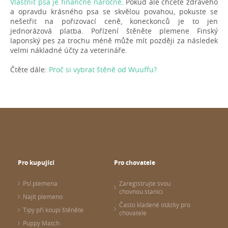
Vlastnit psa je finančně náročné
. Pokud ale chcete zdravého
a opravdu krásného psa se skvělou povahou, pokuste se
nešetřit na pořizovací ceně, koneckonců je to jen
jednorázová platba. Pořízení štěněte plemene Finský
laponský pes za trochu méně může mít později za následek
velmi nákladné účty za veterináře.
Čtěte dále:
Proč si vybrat štěně od Wuuffu?
Pro kupující
Pro chovatele
Psí plemena
Zaregistrujte svou
chovnou stanici
Najít plemeno
Často kladené otázky pro
Tipy při koupi štěněte
chovatele
Puppy Match