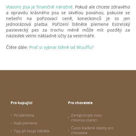
Vlastnit psa je finančně náročné
. Pokud ale chcete zdravého
a opravdu krásného psa se skvělou povahou, pokuste se
nešetřit na pořizovací ceně, koneckonců je to jen
jednorázová platba. Pořízení štěněte plemene Estrelský
pastevecký pes za trochu méně může mít později za
následek velmi nákladné účty za veterináře.
Čtěte dále:
Proč si vybrat štěně od Wuuffu?
Pro kupující
Pro chovatele
Psí plemena
Zaregistrujte svou
chovnou stanici
Najít plemeno
Často kladené otázky pro
Tipy při koupi štěněte
chovatele