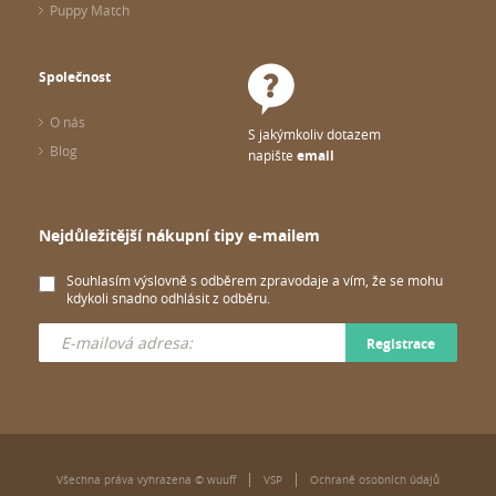
Puppy Match
Společnost
O nás
S jakýmkoliv dotazem
Blog
napište
email
Nejdůležitější nákupní tipy e-mailem
Souhlasím výslovně s odběrem zpravodaje a vím, že se mohu
kdykoli snadno odhlásit z odběru.
Registrace
Všechna práva vyhrazena © wuuff
VSP
Ochraně osobních údajů