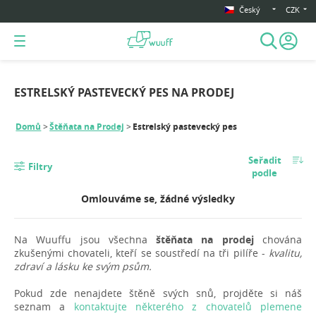
Český
CZK
ESTRELSKÝ PASTEVECKÝ PES NA PRODEJ
Domů
Štěňata na Prodej
Estrelský pastevecký pes
Seřadit
Filtry
podle
Omlouváme se, žádné výsledky
Na Wuuffu jsou všechna
štěňata na prodej
chována
zkušenými chovateli, kteří se soustředí na tři pilíře -
kvalitu,
zdraví a lásku ke svým psům.
Pokud zde nenajdete štěně svých snů, projděte si náš
seznam a
kontaktujte některého z chovatelů plemene