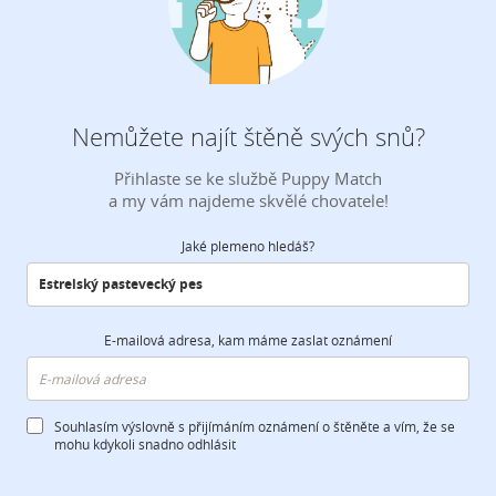
Nemůžete najít štěně svých snů?
Přihlaste se ke službě Puppy Match
a my vám najdeme skvělé chovatele!
Jaké plemeno hledáš?
E-mailová adresa, kam máme zaslat oznámení
Souhlasím výslovně s přijímáním oznámení o štěněte a vím, že se
mohu kdykoli snadno odhlásit