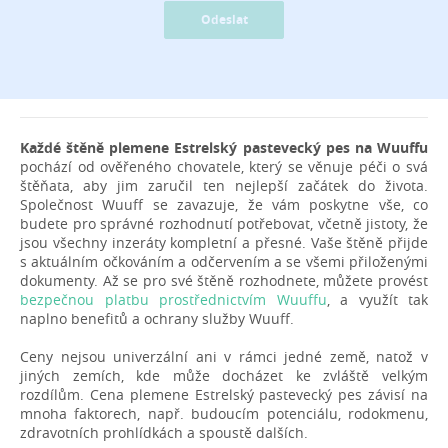
Odeslat
Každé štěně plemene Estrelský pastevecký pes na Wuuffu
pochází od ověřeného chovatele, který se věnuje péči o svá
štěňata, aby jim zaručil ten nejlepší začátek do života.
Společnost Wuuff se zavazuje, že vám poskytne vše, co
budete pro správné rozhodnutí potřebovat, včetně jistoty, že
jsou všechny inzeráty kompletní a přesné. Vaše štěně přijde
s aktuálním očkováním a odčervením a se všemi přiloženými
dokumenty. Až se pro své štěně rozhodnete, můžete provést
bezpečnou platbu prostřednictvím Wuuffu
, a využít tak
naplno benefitů a ochrany služby Wuuff.
Ceny nejsou univerzální ani v rámci jedné země, natož v
jiných zemích, kde může docházet ke zvláště velkým
rozdílům. Cena plemene Estrelský pastevecký pes závisí na
mnoha faktorech, např. budoucím potenciálu, rodokmenu,
zdravotních prohlídkách a spoustě dalších.