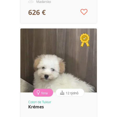
Maďarsko
626 €
fena
12 týdnů
Coton de Tulear
Krémes