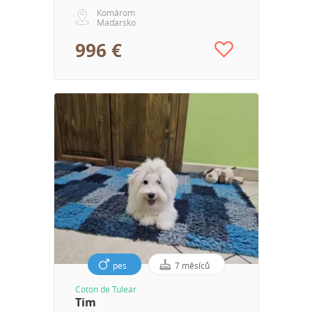
Komárom
Maďarsko
996 €
pes
7 měsíců
Coton de Tulear
Tim