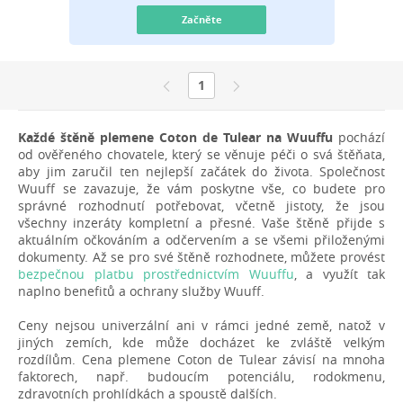
Začněte
1
Každé štěně plemene Coton de Tulear na Wuuffu
pochází
od ověřeného chovatele, který se věnuje péči o svá štěňata,
aby jim zaručil ten nejlepší začátek do života. Společnost
Wuuff se zavazuje, že vám poskytne vše, co budete pro
správné rozhodnutí potřebovat, včetně jistoty, že jsou
všechny inzeráty kompletní a přesné. Vaše štěně přijde s
aktuálním očkováním a odčervením a se všemi přiloženými
dokumenty. Až se pro své štěně rozhodnete, můžete provést
bezpečnou platbu prostřednictvím Wuuffu
, a využít tak
naplno benefitů a ochrany služby Wuuff.
Ceny nejsou univerzální ani v rámci jedné země, natož v
jiných zemích, kde může docházet ke zvláště velkým
rozdílům. Cena plemene Coton de Tulear závisí na mnoha
faktorech, např. budoucím potenciálu, rodokmenu,
zdravotních prohlídkách a spoustě dalších.