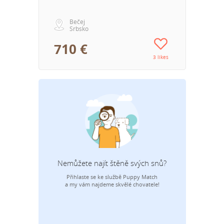
Bečej
Srbsko
710 €
3 likes
Nemůžete najít štěně svých snů?
Přihlaste se ke službě Puppy Match
E-mai
a my vám najdeme skvělé chovatele!