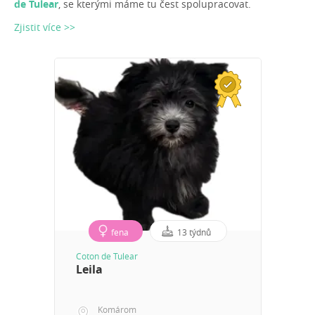
de Tulear
, se kterými máme tu čest spolupracovat.
Zjistit více >>
fena
13 týdnů
Coton de Tulear
Leila
Komárom