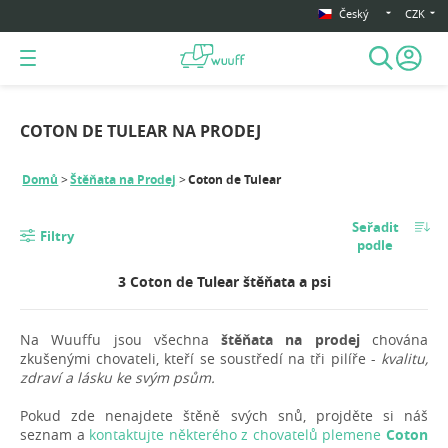
Český
CZK
COTON DE TULEAR NA PRODEJ
Domů
Štěňata na Prodej
Coton de Tulear
Seřadit
Filtry
podle
3 Coton de Tulear štěňata a psi
Na Wuuffu jsou všechna
štěňata na prodej
chována
zkušenými chovateli, kteří se soustředí na tři pilíře -
kvalitu,
zdraví a lásku ke svým psům.
Pokud zde nenajdete štěně svých snů, projděte si náš
seznam a
kontaktujte některého z chovatelů plemene
Coton