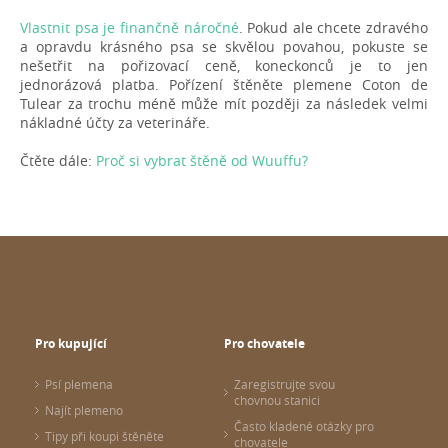
Vlastnit psa je finančně náročné
. Pokud ale chcete zdravého
a opravdu krásného psa se skvělou povahou, pokuste se
nešetřit na pořizovací ceně, koneckonců je to jen
jednorázová platba. Pořízení štěněte plemene Coton de
Tulear za trochu méně může mít později za následek velmi
nákladné účty za veterináře.
Čtěte dále:
Proč si vybrat štěně od Wuuffu?
Pro kupující
Pro chovatele
Psí plemena
Zaregistrujte svou
chovnou stanici
Najít plemeno
Často kladené otázky pro
Tipy při koupi štěněte
chovatele