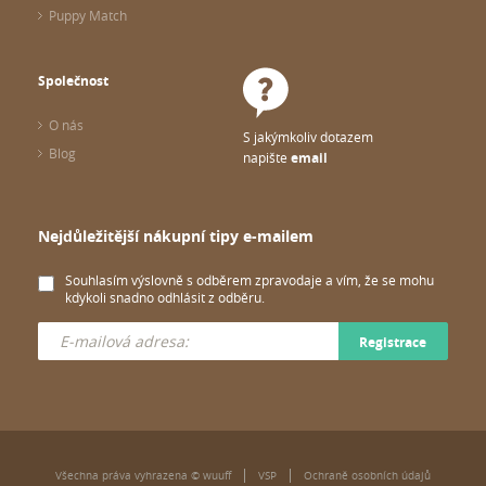
Puppy Match
Společnost
O nás
S jakýmkoliv dotazem
Blog
napište
email
Nejdůležitější nákupní tipy e-mailem
Souhlasím výslovně s odběrem zpravodaje a vím, že se mohu
kdykoli snadno odhlásit z odběru.
Registrace
Všechna práva vyhrazena © wuuff
VSP
Ochraně osobních údajů