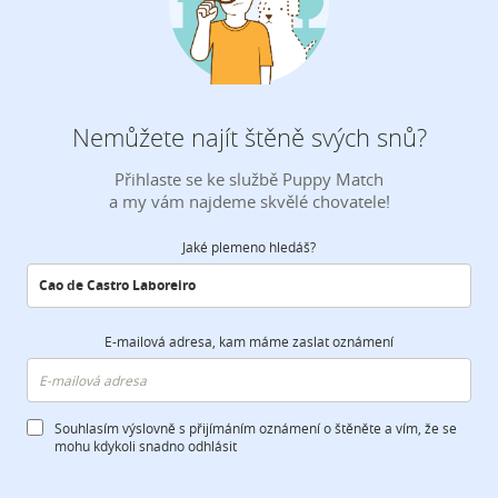
Nemůžete najít štěně svých snů?
Přihlaste se ke službě Puppy Match
a my vám najdeme skvělé chovatele!
Jaké plemeno hledáš?
E-mailová adresa, kam máme zaslat oznámení
Souhlasím výslovně s přijímáním oznámení o štěněte a vím, že se
mohu kdykoli snadno odhlásit