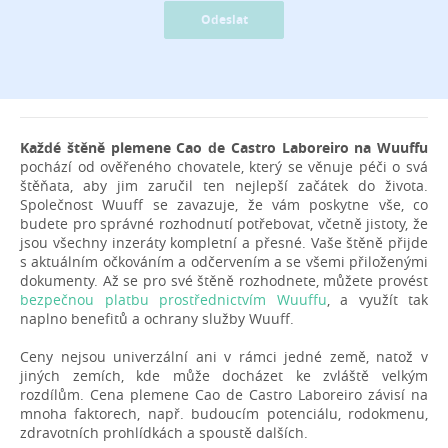
Odeslat
Každé štěně plemene Cao de Castro Laboreiro na Wuuffu
pochází od ověřeného chovatele, který se věnuje péči o svá
štěňata, aby jim zaručil ten nejlepší začátek do života.
Společnost Wuuff se zavazuje, že vám poskytne vše, co
budete pro správné rozhodnutí potřebovat, včetně jistoty, že
jsou všechny inzeráty kompletní a přesné. Vaše štěně přijde
s aktuálním očkováním a odčervením a se všemi přiloženými
dokumenty. Až se pro své štěně rozhodnete, můžete provést
bezpečnou platbu prostřednictvím Wuuffu
, a využít tak
naplno benefitů a ochrany služby Wuuff.
Ceny nejsou univerzální ani v rámci jedné země, natož v
jiných zemích, kde může docházet ke zvláště velkým
rozdílům. Cena plemene Cao de Castro Laboreiro závisí na
mnoha faktorech, např. budoucím potenciálu, rodokmenu,
zdravotních prohlídkách a spoustě dalších.