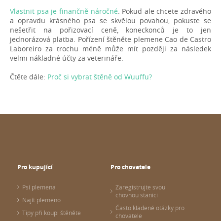
Vlastnit psa je finančně náročné
. Pokud ale chcete zdravého
a opravdu krásného psa se skvělou povahou, pokuste se
nešetřit na pořizovací ceně, koneckonců je to jen
jednorázová platba. Pořízení štěněte plemene Cao de Castro
Laboreiro za trochu méně může mít později za následek
velmi nákladné účty za veterináře.
Čtěte dále:
Proč si vybrat štěně od Wuuffu?
Pro kupující
Pro chovatele
Psí plemena
Zaregistrujte svou
chovnou stanici
Najít plemeno
Často kladené otázky pro
Tipy při koupi štěněte
chovatele