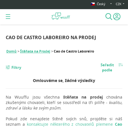
Český
CZK
CAO DE CASTRO LABOREIRO NA PRODEJ
Domů
Štěňata na Prodej
Cao de Castro Laboreiro
Seřadit
Filtry
podle
Omlouváme se, žádné výsledky
Na Wuuffu jsou všechna
štěňata na prodej
chována
zkušenými chovateli, kteří se soustředí na tři pilíře -
kvalitu,
zdraví a lásku ke svým psům.
Pokud zde nenajdete štěně svých snů, projděte si náš
seznam a
kontaktujte některého z chovatelů plemene
Cao