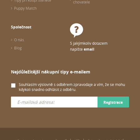
Tipy při koupi štěněte
chovatele
Puppy Match
Společnost
O nás
S jakýmkoliv dotazem
Blog
napište
email
Nejdůležitější nákupní tipy e-mailem
Souhlasím výslovně s odběrem zpravodaje a vím, že se mohu
kdykoli snadno odhlásit z odběru.
Registrace