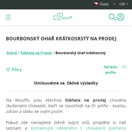
Český
CZK
BOURBONSKÝ OHAŘ KRÁTKOSRSTÝ NA PRODEJ
Domů
Štěňata na Prodej
Bourbonský ohař krátkosrstý
Seřadit
Filtry
podle
Omlouváme se, žádné výsledky
Na Wuuffu jsou všechna
štěňata na prodej
chována
zkušenými chovateli, kteří se soustředí na tři pilíře -
kvalitu,
zdraví a lásku ke svým psům.
Pokud zde nenajdete štěně svých snů, projděte si náš
seznam a
kontaktujte některého z chovatelů plemene