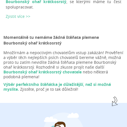
Bourbonský ohař krátkosrstý
, se kterými máme tu čest
spolupracovat.
Zjistit více >>
Momentálně tu nemáme žádná štěňata plemene
Bourbonský ohař krátkosrstý
Množírnám a nepoctivým chovatelům vstup zakázán! Prověření
a výběr těch nejlepších psích chovatelů bereme vážně, možná
proto tu zatím nevidíte žádná štěňata plemene Bourbonský
ohař krátkosrstý. Rozhodně si zkuste projít naše další
Bourbonský ohař krátkosrstý chovatele
nebo některá
podobná plemena!
Výběr perfektního štěňátka je důležitější, než si možná
myslíte.
Zjistěte, proč je to tak důležité!