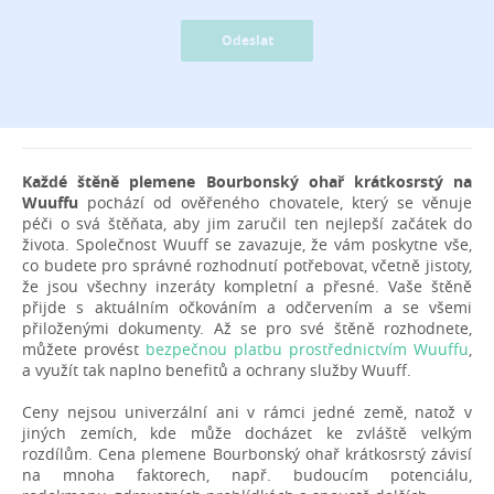
Odeslat
Každé štěně plemene Bourbonský ohař krátkosrstý na
Wuuffu
pochází od ověřeného chovatele, který se věnuje
péči o svá štěňata, aby jim zaručil ten nejlepší začátek do
života. Společnost Wuuff se zavazuje, že vám poskytne vše,
co budete pro správné rozhodnutí potřebovat, včetně jistoty,
že jsou všechny inzeráty kompletní a přesné. Vaše štěně
přijde s aktuálním očkováním a odčervením a se všemi
přiloženými dokumenty. Až se pro své štěně rozhodnete,
můžete provést
bezpečnou platbu prostřednictvím Wuuffu
,
a využít tak naplno benefitů a ochrany služby Wuuff.
Ceny nejsou univerzální ani v rámci jedné země, natož v
jiných zemích, kde může docházet ke zvláště velkým
rozdílům. Cena plemene Bourbonský ohař krátkosrstý závisí
na mnoha faktorech, např. budoucím potenciálu,