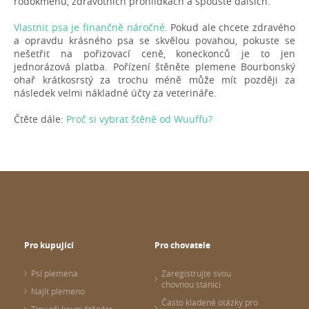
rodokmenu, zdravotních prohlídkách a spoustě dalších.
Vlastnit psa je finančně náročné
. Pokud ale chcete zdravého
a opravdu krásného psa se skvělou povahou, pokuste se
nešetřit na pořizovací ceně, koneckonců je to jen
jednorázová platba. Pořízení štěněte plemene Bourbonský
ohař krátkosrstý za trochu méně může mít později za
následek velmi nákladné účty za veterináře.
Čtěte dále:
Proč si vybrat štěně od Wuuffu?
Pro kupující
Pro chovatele
Psí plemena
Zaregistrujte svou
chovnou stanici
Najít plemeno
Často kladené otázky pro