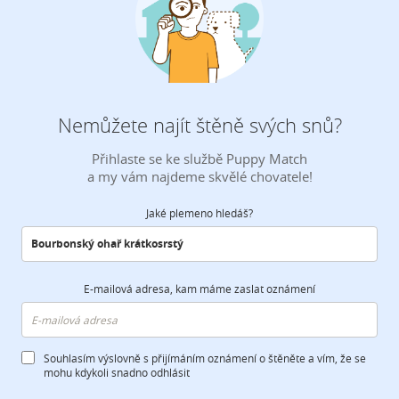
Nemůžete najít štěně svých snů?
Přihlaste se ke službě Puppy Match
a my vám najdeme skvělé chovatele!
Jaké plemeno hledáš?
E-mailová adresa, kam máme zaslat oznámení
Souhlasím výslovně s přijímáním oznámení o štěněte a vím, že se
mohu kdykoli snadno odhlásit