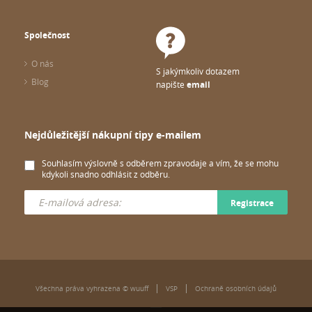
Společnost
O nás
S jakýmkoliv dotazem
Blog
napište
email
Nejdůležitější nákupní tipy e-mailem
Souhlasím výslovně s odběrem zpravodaje a vím, že se mohu
kdykoli snadno odhlásit z odběru.
Registrace
Všechna práva vyhrazena © wuuff
VSP
Ochraně osobních údajů