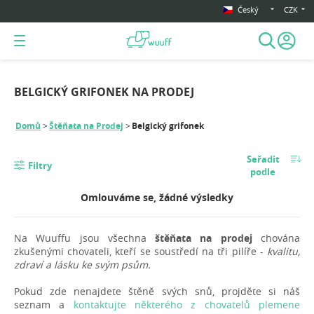
Český
CZK
BELGICKÝ GRIFONEK NA PRODEJ
Domů
Štěňata na Prodej
Belgický grifonek
Seřadit
Filtry
podle
Omlouváme se, žádné výsledky
Na Wuuffu jsou všechna
štěňata na prodej
chována
zkušenými chovateli, kteří se soustředí na tři pilíře -
kvalitu,
zdraví a lásku ke svým psům.
Pokud zde nenajdete štěně svých snů, projděte si náš
seznam a
kontaktujte některého z chovatelů plemene