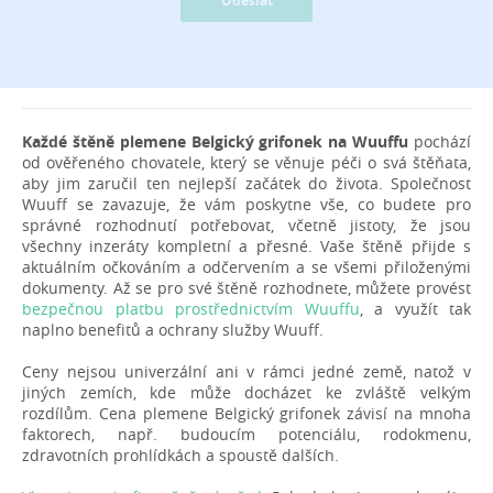
Odeslat
Každé štěně plemene Belgický grifonek na Wuuffu
pochází
od ověřeného chovatele, který se věnuje péči o svá štěňata,
aby jim zaručil ten nejlepší začátek do života. Společnost
Wuuff se zavazuje, že vám poskytne vše, co budete pro
správné rozhodnutí potřebovat, včetně jistoty, že jsou
všechny inzeráty kompletní a přesné. Vaše štěně přijde s
aktuálním očkováním a odčervením a se všemi přiloženými
dokumenty. Až se pro své štěně rozhodnete, můžete provést
bezpečnou platbu prostřednictvím Wuuffu
, a využít tak
naplno benefitů a ochrany služby Wuuff.
Ceny nejsou univerzální ani v rámci jedné země, natož v
jiných zemích, kde může docházet ke zvláště velkým
rozdílům. Cena plemene Belgický grifonek závisí na mnoha
faktorech, např. budoucím potenciálu, rodokmenu,
zdravotních prohlídkách a spoustě dalších.