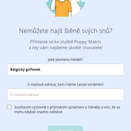
Nemůžete najít štěně svých snů?
Přihlaste se ke službě Puppy Match
a my vám najdeme skvělé chovatele!
Jaké plemeno hledáš?
E-mailová adresa, kam máme zaslat oznámení
Souhlasím výslovně s přijímáním oznámení o štěněte a vím, že se
mohu kdykoli snadno odhlásit