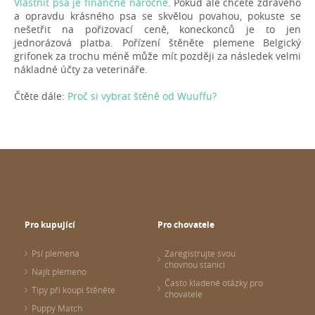
Vlastnit psa je finančně náročné
. Pokud ale chcete zdravého
a opravdu krásného psa se skvělou povahou, pokuste se
nešetřit na pořizovací ceně, koneckonců je to jen
jednorázová platba. Pořízení štěněte plemene Belgický
grifonek za trochu méně může mít později za následek velmi
nákladné účty za veterináře.
Čtěte dále:
Proč si vybrat štěně od Wuuffu?
Pro kupující
Pro chovatele
Psí plemena
Zaregistrujte svou
chovnou stanici
Najít plemeno
Často kladené otázky pro
Tipy při koupi štěněte
chovatele
Puppy Match