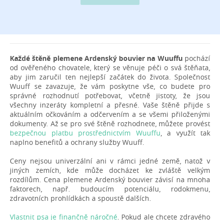
Každé štěně plemene Ardenský bouvier na Wuuffu
pochází
od ověřeného chovatele, který se věnuje péči o svá štěňata,
aby jim zaručil ten nejlepší začátek do života. Společnost
Wuuff se zavazuje, že vám poskytne vše, co budete pro
správné rozhodnutí potřebovat, včetně jistoty, že jsou
všechny inzeráty kompletní a přesné. Vaše štěně přijde s
aktuálním očkováním a odčervením a se všemi přiloženými
dokumenty. Až se pro své štěně rozhodnete, můžete provést
bezpečnou platbu prostřednictvím Wuuffu
, a využít tak
naplno benefitů a ochrany služby Wuuff.
Ceny nejsou univerzální ani v rámci jedné země, natož v
jiných zemích, kde může docházet ke zvláště velkým
rozdílům. Cena plemene Ardenský bouvier závisí na mnoha
faktorech, např. budoucím potenciálu, rodokmenu,
zdravotních prohlídkách a spoustě dalších.
Vlastnit psa je finančně náročné
. Pokud ale chcete zdravého