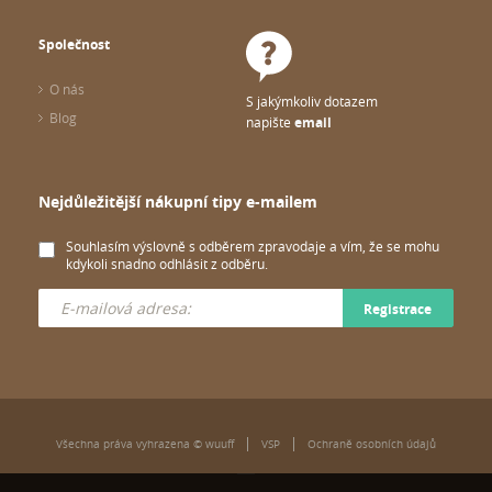
Společnost
O nás
S jakýmkoliv dotazem
Blog
napište
email
Nejdůležitější nákupní tipy e-mailem
Souhlasím výslovně s odběrem zpravodaje a vím, že se mohu
kdykoli snadno odhlásit z odběru.
Registrace
Všechna práva vyhrazena © wuuff
VSP
Ochraně osobních údajů