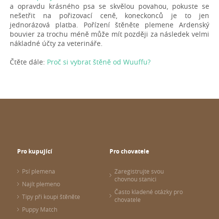
a opravdu krásného psa se skvělou povahou, pokuste se
nešetřit na pořizovací ceně, koneckonců je to jen
jednorázová platba. Pořízení štěněte plemene Ardenský
bouvier za trochu méně může mít později za následek velmi
nákladné účty za veterináře.
Čtěte dále:
Proč si vybrat štěně od Wuuffu?
Pro kupující
Pro chovatele
Psí plemena
Zaregistrujte svou
chovnou stanici
Najít plemeno
Často kladené otázky pro
Tipy při koupi štěněte
chovatele
Puppy Match