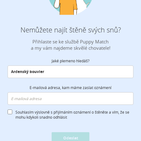
Nemůžete najít štěně svých snů?
Přihlaste se ke službě Puppy Match
a my vám najdeme skvělé chovatele!
Jaké plemeno hledáš?
E-mailová adresa, kam máme zaslat oznámení
Souhlasím výslovně s přijímáním oznámení o štěněte a vím, že se
mohu kdykoli snadno odhlásit
Odeslat