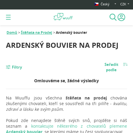
Český
CZK
Domů
Štěňata na Prodej
Ardenský bouvier
ARDENSKÝ BOUVIER NA PRODEJ
Seřadit
Filtry
podle
Omlouváme se, žádné výsledky
Na Wuuffu jsou všechna
štěňata na prodej
chována
zkušenými chovateli, kteří se soustředí na tři pilíře -
kvalitu,
zdraví a lásku ke svým psům.
Pokud zde nenajdete štěně svých snů, projděte si náš
seznam a
kontaktujte některého z chovatelů plemene
Ardenský bouvier
, se kterými máme tu čest spolupracovat.