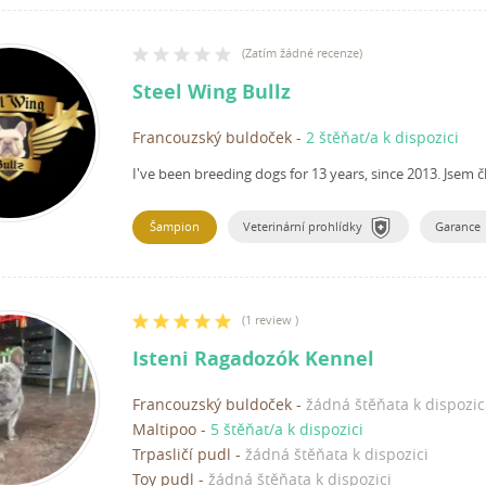
(
Zatím žádné recenze
)
Steel Wing Bullz
Francouzský buldoček
-
2 štěňat/a k dispozici
I've been breeding dogs for 13 years, since 2013.
Jsem č
Šampion
Veterinární prohlídky
Garance
(
1 review
)
Isteni Ragadozók Kennel
Francouzský buldoček
-
žádná štěňata k dispozic
Maltipoo
-
5 štěňat/a k dispozici
Trpasličí pudl
-
žádná štěňata k dispozici
Toy pudl
-
žádná štěňata k dispozici