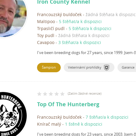
Iron County Kennel
Francouzský buldoček
-
žádná štěňata k dispozic
Maltipoo
-
5 štěňat/a k dispozici
Trpasličí pudl
-
5 štěňat/a k dispozici
Toy pudl
-
žádná štěňata k dispozici
Cavapoo
-
3 štěňat/a k dispozici
I've been breeding dogs for 27 years, since 1999.
Jsem č
Šampion
Veterinární prohlídky
Garance
(
Zatím žádné recenze
)
Top Of The Hunterberg
Francouzský buldoček
-
7 štěňat/a k dispozici
Knírač malý
-
1 štěně k dispozici
I've been breeding dogs for 23 years, since 2003.
Jsem č