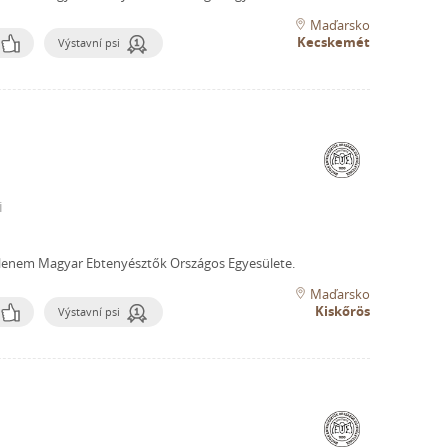
Maďarsko
Kecskemét
Výstavní psi
i
lenem Magyar Ebtenyésztők Országos Egyesülete.
Maďarsko
Kiskőrös
Výstavní psi