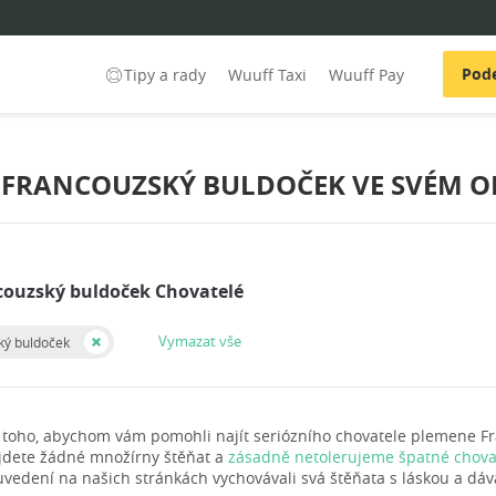
Pode
Tipy a rady
Wuuff Taxi
Wuuff Pay
 FRANCOUZSKÝ BULDOČEK VE SVÉM O
couzský buldoček Chovatelé
Vymazat vše
ký buldoček
 toho, abychom vám pomohli najít seriózního chovatele plemene F
jdete žádné množírny štěňat a
zásadně netolerujeme špatné chovat
uvedení na našich stránkách vychovávali svá štěňata s láskou a dáva