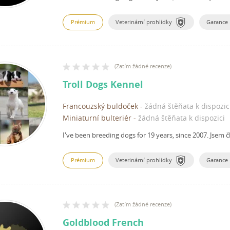
Prémium
Veterinární prohlídky
Garance
(
Zatím žádné recenze
)
Troll Dogs Kennel
Francouzský buldoček
-
žádná štěňata k dispozic
Miniaturní bulteriér
-
žádná štěňata k dispozici
I've been breeding dogs for 19 years, since 2007.
Jsem č
Prémium
Veterinární prohlídky
Garance
(
Zatím žádné recenze
)
Goldblood French