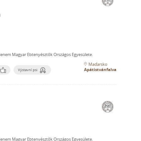
i
lenem Magyar Ebtenyésztők Országos Egyesülete.
Maďarsko
Apátistvánfalva
Výstavní psi
lenem Magyar Ebtenyésztők Országos Egyesülete.