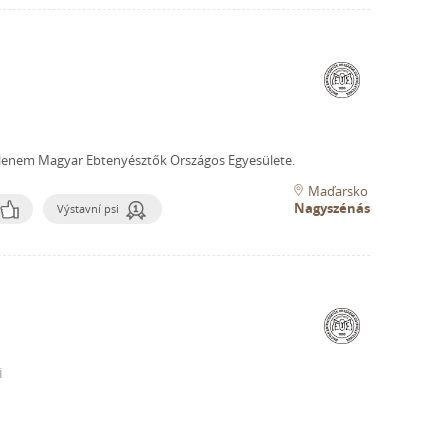
lenem Magyar Ebtenyésztők Országos Egyesülete.
Maďarsko
Nagyszénás
Výstavní psi
i