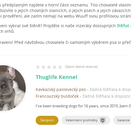
s předplatným najdete v horní části seznamu. Tito chovatelé vlastn
zvíte o jejich chovných stanicích, o jejich psech a jejich závazcích
ni prověření, ale zatím nemají na webu Wuuff svou profilovou strán
aveni vybrat své štěně? Projděte si naše inzeráty dostupných
štěňat
h vrhů.
raveni! Před návštěvou chovatele či samotným výběrem psa si pře
(
Zatím žádné recenze
)
Thuglife Kennel
Kavkazský pastevecký pes
-
žádná štěňata k disp
Francouzský buldoček
-
žádná štěňata k dispozic
I've been breeding dogs for 16 years, since 2010.
Jsem č
Šampion
Veterinární prohlídky
Garance