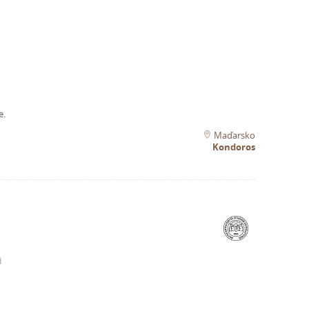
e.
Maďarsko
Kondoros
i