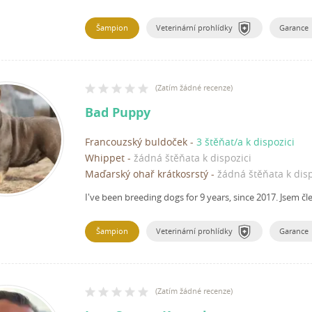
Šampion
Veterinární prohlídky
Garance
(
Zatím žádné recenze
)
Bad Puppy
Francouzský buldoček
-
3 štěňat/a k dispozici
Whippet
-
žádná štěňata k dispozici
Maďarský ohař krátkosrstý
-
žádná štěňata k disp
I've been breeding dogs for 9 years, since 2017.
Jsem čl
Šampion
Veterinární prohlídky
Garance
(
Zatím žádné recenze
)