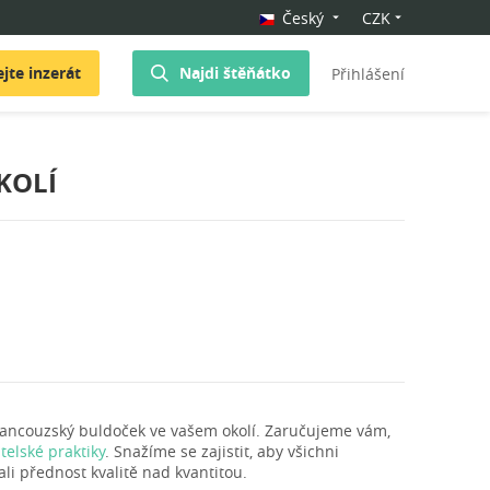
Český
CZK
jte inzerát
Najdi štěňátko
Přihlášení
KOLÍ
rancouzský buldoček ve vašem okolí. Zaručujeme vám,
elské praktiky
. Snažíme se zajistit, aby všichni
li přednost kvalitě nad kvantitou.