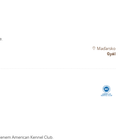
e.
Maďarsko
Gyál
lenem American Kennel Club.