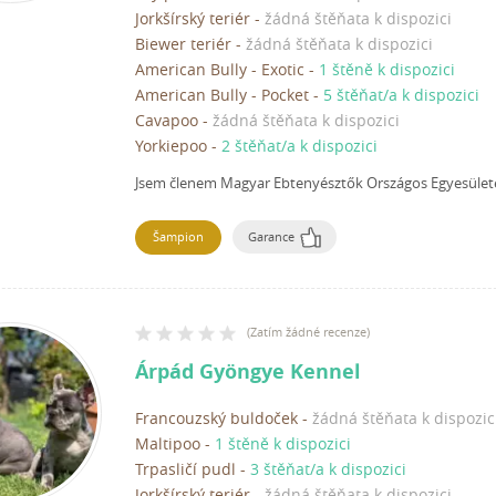
Jorkšírský teriér
-
žádná štěňata k dispozici
Biewer teriér
-
žádná štěňata k dispozici
American Bully - Exotic
-
1 štěně k dispozici
American Bully - Pocket
-
5 štěňat/a k dispozici
Cavapoo
-
žádná štěňata k dispozici
Yorkiepoo
-
2 štěňat/a k dispozici
Jsem členem Magyar Ebtenyésztők Országos Egyesület
Šampion
Garance
(
Zatím žádné recenze
)
Árpád Gyöngye Kennel
Francouzský buldoček
-
žádná štěňata k dispozic
Maltipoo
-
1 štěně k dispozici
Trpasličí pudl
-
3 štěňat/a k dispozici
Jorkšírský teriér
-
žádná štěňata k dispozici