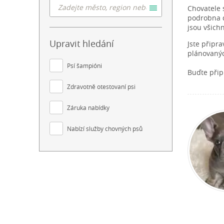
Chovatele 
podrobna do
jsou všich
Upravit hledání
Jste připr
plánovanýc
Psí šampióni
Buďte přip
Zdravotně otestovaní psi
Záruka nabídky
Nabízí služby chovných psů