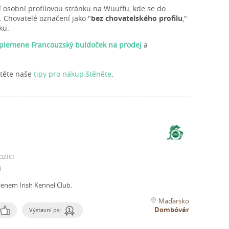
í osobní profilovou stránku na Wuuffu, kde se do
. Chovatelé označení jako "
bez chovatelského profilu
,"
ku.
 plemene Francouzský buldoček na prodej
a
čtěte naše
tipy pro nákup štěněte
.
ozici
i
lenem Irish Kennel Club.
Maďarsko
Dombóvár
Výstavní psi