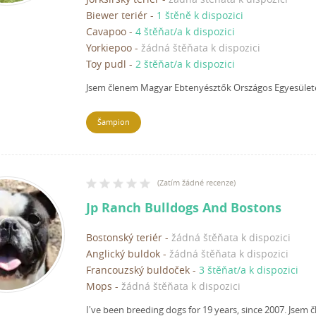
Biewer teriér
-
1 štěně k dispozici
Cavapoo
-
4 štěňat/a k dispozici
Yorkiepoo
-
žádná štěňata k dispozici
Toy pudl
-
2 štěňat/a k dispozici
Jsem členem Magyar Ebtenyésztők Országos Egyesület
Šampion
(
Zatím žádné recenze
)
Jp Ranch Bulldogs And Bostons
Bostonský teriér
-
žádná štěňata k dispozici
Anglický buldok
-
žádná štěňata k dispozici
Francouzský buldoček
-
3 štěňat/a k dispozici
Mops
-
žádná štěňata k dispozici
I've been breeding dogs for 19 years, since 2007.
Jsem č