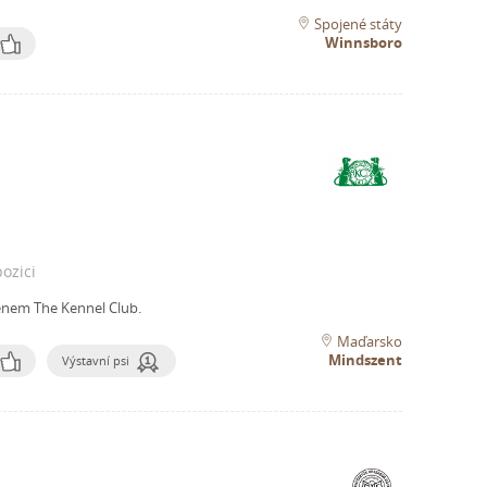
Spojené státy
Winnsboro
ozici
enem The Kennel Club.
Maďarsko
Mindszent
Výstavní psi