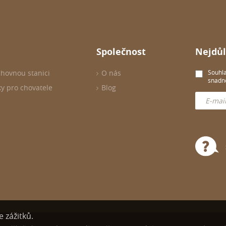
Společnost
Nejdůl
chovnou stanici
O nás
Souhla
snadno
ky pro chovatele
Blog
 zážitků.