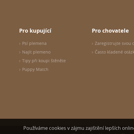
Pro kupující
Pro chovatele
Psí plemena
Zaregistrujte svou 
Najít plemeno
Často kladené otáz
Tipy při koupi štěněte
Puppy Match
Používáme cookies v zájmu zajištění lepších online