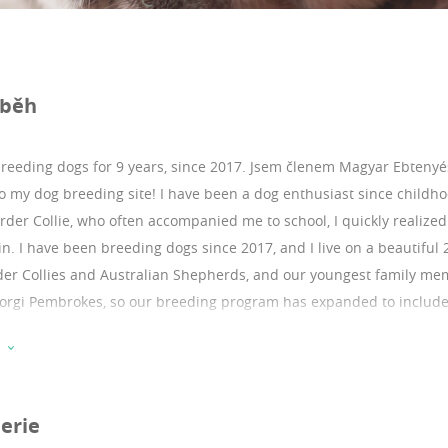
íběh
breeding dogs for 9 years, since 2017.
Jsem členem Magyar Ebtenyés
 my dog breeding site! I have been a dog enthusiast since childho
order Collie, who often accompanied me to school, I quickly realize
ain. I have been breeding dogs since 2017, and I live on a beautiful 
er Collies and Australian Shepherds, and our youngest family membe
orgi Pembrokes, so our breeding program has expanded to include a
dler, presenting our dogs at shows where he regularly achieves exc
dler competitions. I am a member of the National Association of Hu
Breeders Association, and the English and Australian Shepherd Club
the Southern Great Plain Association of Dog Breeders and Hobby
erie
me immense love and joy. My goal is to share my love and knowled