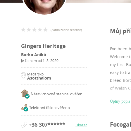
Můj př
(
Zatím žádné recenze
)
Gingers Heritage
I've been 
Borka Anikó
Welcome to
Je členem od
1. 8. 2020
my first B
easy to tr
Maďarsko
Ásotthalom
breed Bord
of Welsh C
Název chovné stanice: ověřen
junior han
Úplný popis
junior han
Telefonní číslo: ověřeno
and Corgi 
member of 
Fotogal
+36 307******
Ukázat
who bring 