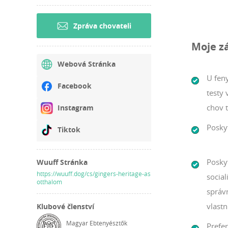
them find 
breed heal
Zpráva chovateli
that meet 
Moje z
and well-s
Workability
Webová Stránka
learning ab
U feny
Facebook
my dogs co
testy
my dogs ar
chov 
Instagram
genetic ba
Posky
Tiktok
Continuous
latest res
work to ra
Posky
Wuuff Stránka
of dogs he
https://wuuff.dog/cs/gingers-heritage-as
social
otthalom
správ
vlastn
Klubové členství
Magyar Ebtenyésztők
Prefer