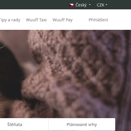
Český
CZK
Tipy a rady
Wuuff Taxi
Wuuff Pay
Přihlášení
Štěňata
Plánované vrhy