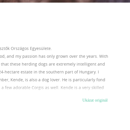
ztők Országos Egyesülete.
od, and my passion has only grown over the years. With
d that these herding dogs are extremely intelligent and
24-hectare estate in the southern part of Hungary. I
r, Kende, is also a dog lover. He is particularly fond
 few adorable Corgis as well. Kende is a very skilled
ellent results. He often secures top placements in
Ukázat originál
ngarian Dog Breeders, the Hungarian Collie, Sheltie,
 Association. Additionally, I proudly serve as a board
 Dog Owners. I spend every spare moment with my dogs,
ge of dogs with as many people as possible and help