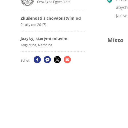
Országos Egyesülete
abych 
jak se 
Zkušenosti s chovatelstvím od
9 roky (od 2017)
Jazyky, kterými mluvím
Místo
Angličtina, Němčina
Sdílet