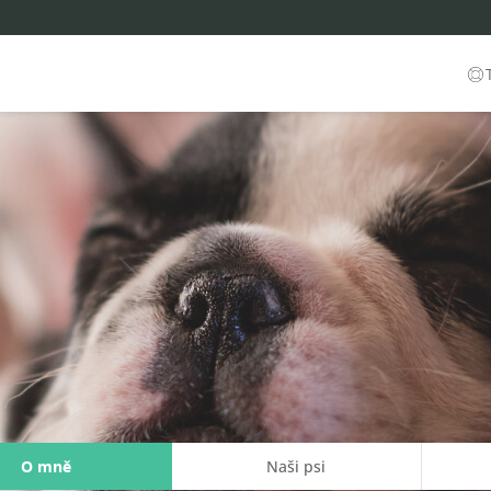
O mně
Naši psi