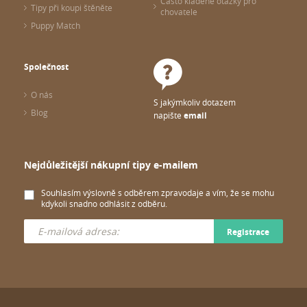
Často kladené otázky pro
Tipy při koupi štěněte
chovatele
Puppy Match
Společnost
O nás
S jakýmkoliv dotazem
Blog
napište
email
Nejdůležitější nákupní tipy e-mailem
Souhlasím výslovně s odběrem zpravodaje a vím, že se mohu
kdykoli snadno odhlásit z odběru.
Registrace