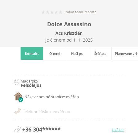
Zatím žádné recenze
Dolce Assassino
Ács Krisztián
Je členem od
1. 1. 2025
Kontakt
O mně
Naši psi
Štěňata
Plánované vr
Maďarsko
Felsőlajos
Název chovné stanice: ověřen
Telefonní číslo: neověřeno
+36 304******
Ukázat