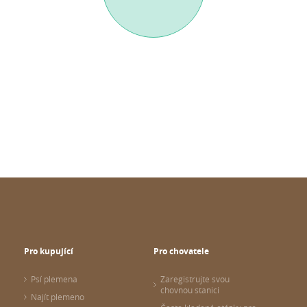
Pro kupující
Pro chovatele
Psí plemena
Zaregistrujte svou
chovnou stanici
Najít plemeno