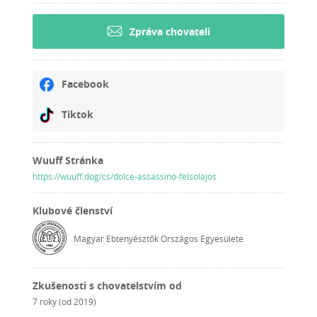
Zpráva chovateli
Facebook
Tiktok
Wuuff Stránka
https://wuuff.dog/cs/dolce-assassino-felsolajos
Klubové členství
Magyar Ebtenyésztők Országos Egyesülete
Zkušenosti s chovatelstvím od
7 roky (od 2019)