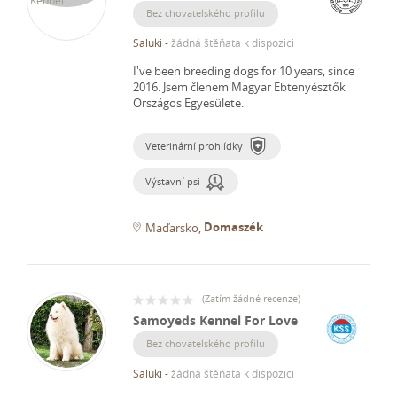
Bez chovatelského profilu
Saluki
-
žádná štěňata k dispozici
I've been breeding dogs for 10 years, since
2016.
Jsem členem Magyar Ebtenyésztők
Országos Egyesülete.
Veterinární prohlídky
Výstavní psi
Domaszék
Maďarsko
(
Zatím žádné recenze
)
Samoyeds Kennel For Love
Bez chovatelského profilu
Saluki
-
žádná štěňata k dispozici