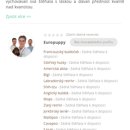
vychovávali svá štěňata s láskou a dávali přednost kvalitě
nad kvantitou.
Zjistit více >>
(
Zatím žádné recenze
)
Europuppy
Bez chovatelského profilu
Francouzský buldoček
-
žádná štěňata k
dispozici
Sibiřský husky
-
žádná štěňata k dispozici
Americká akita
-
žádná štěňata k dispozici
Bígl
-
žádná štěňata k dispozici
Labradorský retrívr
-
žádná štěňata k dispozici
Shih-tzu
-
žádná štěňata k dispozici
Anglický buldok
-
žádná štěňata k dispozici
Mops
-
žádná štěňata k dispozici
Zlatý retrívr
-
žádná štěňata k dispozici
Jorkšírský teriér
-
žádná štěňata k dispozici
Maltipoo
-
žádná štěňata k dispozici
Cavapoo
-
žádná štěňata k dispozici
Saluki
-
žádná štěňata k dispozici