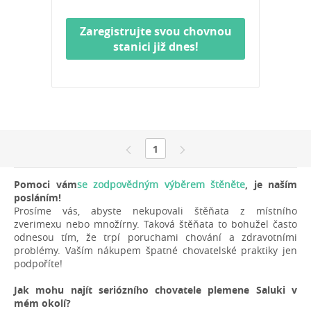
Zaregistrujte svou chovnou
stanici již dnes!
1
Pomoci vám
se zodpovědným výběrem štěněte
, je naším
posláním!
Prosíme vás, abyste nekupovali štěňata z místního
zverimexu nebo množírny. Taková štěňata to bohužel často
odnesou tím, že trpí poruchami chování a zdravotními
problémy. Vaším nákupem špatné chovatelské praktiky jen
podpoříte!
Jak mohu najít seriózního chovatele plemene Saluki v
mém okolí?