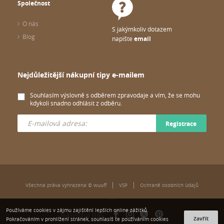
Společnost
O nás
S jakýmkoliv dotazem
Blog
napište
email
Nejdůležitější nákupní tipy e-mailem
Souhlasím výslovně s odběrem zpravodaje a vím, že se mohu
kdykoli snadno odhlásit z odběru.
Registrace
Všechna práva vyhrazena © wuuff
VSP
Ochraně osobních údajů
Používáme cookies v zájmu zajištění lepších online zážitků.
Následuj nás:
Zavřít
Pokračováním v prohlížení stránek, souhlasíš te používáním cookies