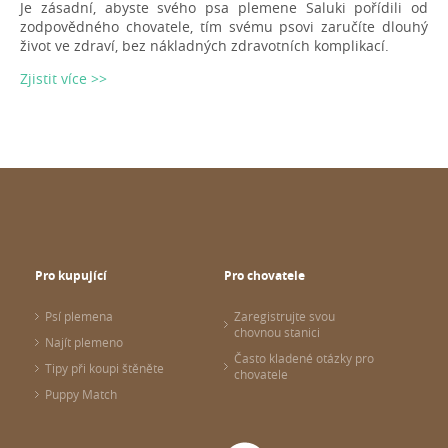
Je zásadní, abyste svého psa plemene Saluki pořídili od
zodpovědného chovatele, tím svému psovi zaručíte dlouhý
život ve zdraví, bez nákladných zdravotních komplikací.
Zjistit více >>
Pro kupující
Pro chovatele
Psí plemena
Zaregistrujte svou
chovnou stanici
Najít plemeno
Často kladené otázky pro
Tipy při koupi štěněte
chovatele
Puppy Match