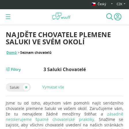
Český
CZK
NAJDĚTE CHOVATELE PLEMENE
SALUKI VE SVÉM OKOLÍ
Domů
Seznam chovatelů
3 Saluki Chovatelé
Filtry
Vymazat vše
Saluki
Jsme tu od toho, abychom vám pomohli najít seriózního
chovatele plemene Saluki ve vašem okolí. Zaručujeme vám,
že tu nenajdete žádné množírny štěňat a
zásadně
netolerujeme špatné chovatelské praktiky
. Snažíme se
zajistit, aby všichni chovatelé uvedení na našich stránkách