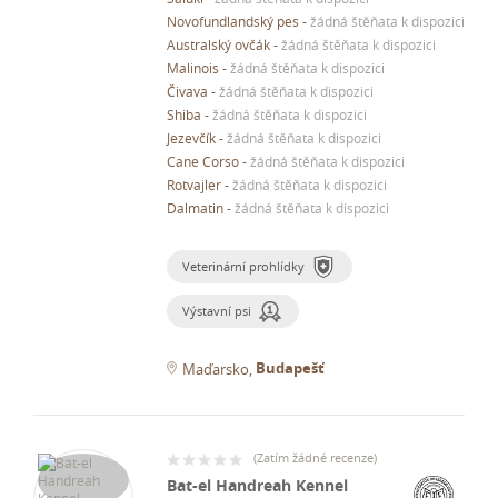
Novofundlandský pes
-
žádná štěňata k dispozici
Australský ovčák
-
žádná štěňata k dispozici
Malinois
-
žádná štěňata k dispozici
Čivava
-
žádná štěňata k dispozici
Shiba
-
žádná štěňata k dispozici
Jezevčík
-
žádná štěňata k dispozici
Cane Corso
-
žádná štěňata k dispozici
Rotvajler
-
žádná štěňata k dispozici
Dalmatin
-
žádná štěňata k dispozici
Veterinární prohlídky
Výstavní psi
Budapešť
Maďarsko
(
Zatím žádné recenze
)
Bat-el Handreah Kennel