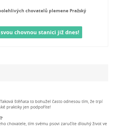
polehlivých chovatelů plemene Pražský
 svou chovnou stanici již dnes!
Taková štěňata to bohužel často odnesou tím, že trpí
é praktiky jen podpoříte!
í?
ho chovatele, tím svému psovi zaručíte dlouhý život ve