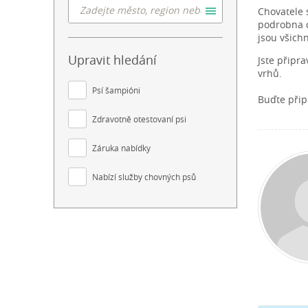
Chovatele 
podrobna do
jsou všich
Upravit hledání
Jste připr
vrhů.
Psí šampióni
Buďte přip
Zdravotně otestovaní psi
Záruka nabídky
Nabízí služby chovných psů