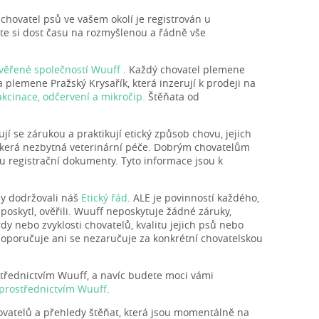
 chovatel psů ve vašem okolí je registrován u
te si dost času na rozmyšlenou a řádně vše
ověřené společností Wuuff
. Každý chovatel plemene
 plemene Pražský Krysařík, která inzerují k prodeji na
akcinace, odčervení a mikročip.
Štěňata od
ují se zárukou a praktikují etický způsob chovu, jejich
škerá nezbytná veterinární péče. Dobrým chovatelům
u registrační dokumenty. Tyto informace jsou k
by dodržovali náš
Etický řád
. ALE je povinností každého,
 poskytl, ověřili. Wuuff neposkytuje žádné záruky,
y nebo zvyklosti chovatelů, kvalitu jejich psů nebo
oporučuje ani se nezaručuje za konkrétní chovatelskou
třednictvím Wuuff, a navíc budete moci vámi
 prostřednictvím Wuuff
.
vatelů a přehledy štěňat, která jsou momentálně na