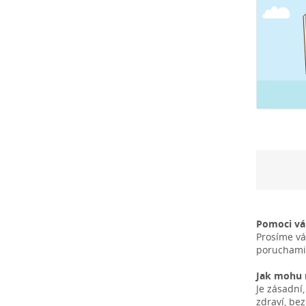
Pomoci v
Prosíme vá
poruchami 
Jak mohu n
Je zásadní
zdraví, be