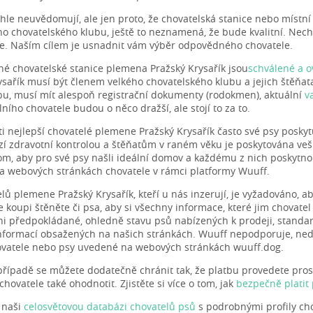
ohle neuvědomují, ale jen proto, že chovatelská stanice nebo místní
 chovatelského klubu, ještě to neznamená, že bude kvalitní. Nech
te. Naším cílem je usnadnit vám výběr odpovědného chovatele.
é chovatelské stanice plemena Pražský Krysařík jsou
schválené a 
ysařík musí být členem velkého chovatelského klubu a jejich štěňata
, musí mít alespoň registrační dokumenty (rodokmen), aktuální
v
ního chovatele budou o něco dražší, ale stojí to za to.
e ti nejlepší chovatelé plemene Pražský Krysařík často své psy poskyt
zí zdravotní kontrolou a štěňatům v raném věku je poskytována ve
tom, aby pro své psy našli ideální domov a každému z nich poskytno
na webových stránkách chovatele v rámci platformy Wuuff.
lů plemene Pražský Krysařík, kteří u nás inzerují, je vyžadováno, a
 koupi štěněte či psa, aby si všechny informace, které jim chovatel
ni předpokládané, ohledně stavu psů nabízených k prodeji, standard
nformací obsažených na našich stránkách. Wuuff nepodporuje, ned
hovatele nebo psy uvedené na webových stránkách wuuff.dog.
řípadě se můžete dodatečně chránit tak, že platbu provedete pros
hovatele také ohodnotit. Zjistěte si více o tom, jak
bezpečně platit
i naši
celosvětovou databázi chovatelů psů
s podrobnými profily cho