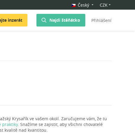
Český
CZK
jte inzerát
Najdi štěňátko
Přihlášení
ažský Krysařík ve vašem okolí. Zaručujeme vám, že tu
 praktiky
. Snažíme se zajistit, aby všichni chovatelé
t kvalitě nad kvantitou.