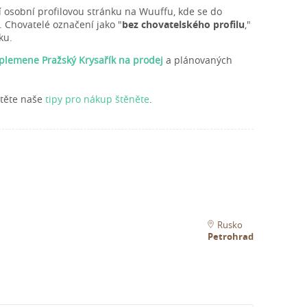
í osobní profilovou stránku na Wuuffu, kde se do
. Chovatelé označení jako "
bez chovatelského profilu
,"
ku.
 plemene Pražský Krysařík na prodej
a plánovaných
čtěte naše
tipy pro nákup štěněte
.
Rusko
Petrohrad