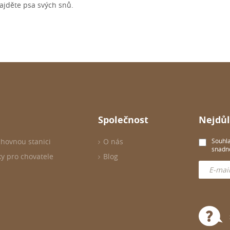
najděte psa svých snů.
Společnost
Nejdůl
chovnou stanici
O nás
Souhla
snadno
ky pro chovatele
Blog