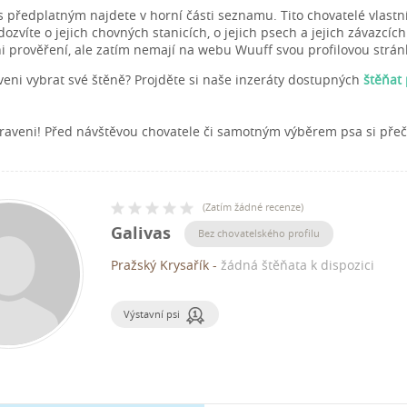
s předplatným najdete v horní části seznamu. Tito chovatelé vlastn
zvíte o jejich chovných stanicích, o jejich psech a jejich závazcích
ni prověření, ale zatím nemají na webu Wuuff svou profilovou strán
aveni vybrat své štěně? Projděte si naše inzeráty dostupných
štěňat
raveni! Před návštěvou chovatele či samotným výběrem psa si pře
(
Zatím žádné recenze
)
Galivas
Bez chovatelského profilu
Pražský Krysařík
-
žádná štěňata k dispozici
Výstavní psi