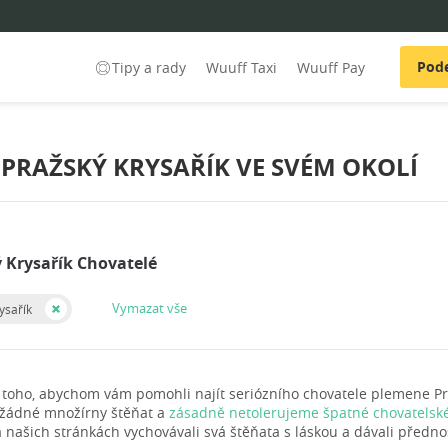
Pode
Tipy a rady
Wuuff Taxi
Wuuff Pay
PRAŽSKÝ KRYSAŘÍK VE SVÉM OKOLÍ
ý Krysařík Chovatelé
Vymazat vše
ysařík
 toho, abychom vám pomohli najít seriózního chovatele plemene Pr
 žádné množírny štěňat a
zásadně netolerujeme špatné chovatelské
 našich stránkách vychovávali svá štěňata s láskou a dávali přednos