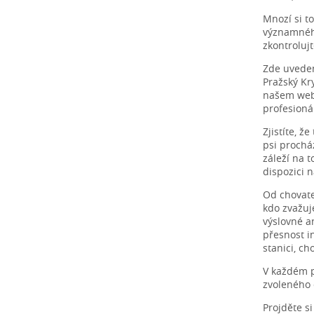
Mnozí si t
významného
zkontroluj
Zde uveden
Pražský Kr
našem webu
profesionál
Zjistíte, ž
psi prochá
záleží na 
dispozici 
Od chovate
kdo zvažuje
výslovné a
přesnost i
stanici, c
V každém p
zvoleného c
Projděte s