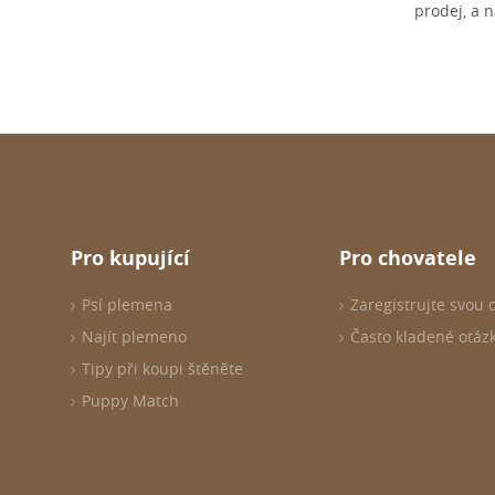
prodej, a 
Pro kupující
Pro chovatele
Psí plemena
Zaregistrujte svou 
Najít plemeno
Často kladené otáz
Tipy při koupi štěněte
Puppy Match