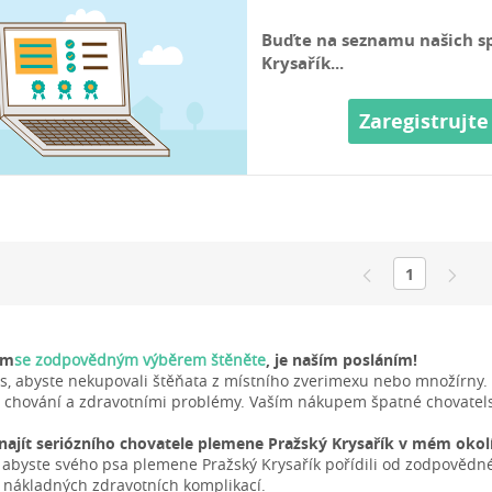
Buďte na seznamu našich s
Krysařík...
Zaregistrujte
1
ám
se zodpovědným výběrem štěněte
, je naším posláním!
s, abyste nekupovali štěňata z místního zverimexu nebo množírny. 
chování a zdravotními problémy. Vaším nákupem špatné chovatelsk
ajít seriózního chovatele plemene Pražský Krysařík v mém okol
, abyste svého psa plemene Pražský Krysařík pořídili od zodpovědné
z nákladných zdravotních komplikací.