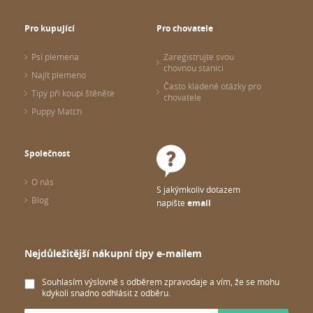
Pro kupující
Pro chovatele
Psí plemena
Zaregistrujte svou
chovnou stanici
Najít plemeno
Často kladené otázky pro
Tipy při koupi štěněte
chovatele
Puppy Match
Společnost
O nás
S jakýmkoliv dotazem
Blog
napište
email
Nejdůležitější nákupní tipy e-mailem
Souhlasím výslovně s odběrem zpravodaje a vím, že se mohu
kdykoli snadno odhlásit z odběru.