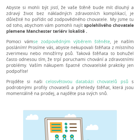
Abyste si mohli být jistí, že vaše štěně bude mít dlouhý a
zdravý život bez nákladných zdravotních komplikací, je
důležité ho pořídit od zodpovědného chovatele. My jsme tu
od toho, abychom vám pomohli najít
spolehlivého chovatele
plemene Manchester teriérv lokalitě .
Pomoci vám
se zodpovědným výběrem štěněte
, je naším
posláním! Prosíme vás, abyste nekupovali štěňata z místního
zverimexu nebo množírny psů. Taková štěňata to bohužel
často odnesou tím, že trpí poruchami chování a zdravotními
problémy. Vaším nákupem špatné chovatelské praktiky jen
podpoříte!
Projděte si naši
celosvětovou databázi chovatelů psů
s
podrobnými profily chovatelů a přehledy štěňat, která jsou
momentálně na prodej, a najděte psa svých snů.