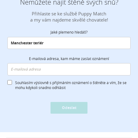
Nemůžete najít štěně svých snů?
Přihlaste se ke službě Puppy Match
a my vám najdeme skvělé chovatele!
Jaké plemeno hledáš?
E-mailová adresa, kam máme zaslat oznámení
Souhlasím výslovně s přijímáním oznámení o štěněte a vím, že se
mohu kdykoli snadno odhlásit
Odeslat