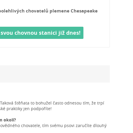
polehlivých chovatelů plemene Chesapeake
 svou chovnou stanici již dnes!
Taková štěňata to bohužel často odnesou tím, že trpí
é praktiky jen podpoříte!
m okolí?
povědného chovatele, tím svému psovi zaručíte dlouhý