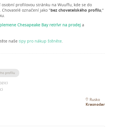
í osobní profilovou stránku na Wuuffu, kde se do
. Chovatelé označení jako "
bez chovatelského profilu
,"
ku.
 plemene Chesapeake Bay retrívr na prodej
a
čtěte naše
tipy pro nákup štěněte
.
ho profilu
ozici
ci
Rusko
Krasnodar