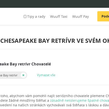
Pode
Tipy a rady
Wuuff Taxi
Wuuff Pay
CHESAPEAKE BAY RETRÍVR VE SVÉM O
eake Bay retrívr Chovatelé
Vymazat vše
e Bay retrívr
 toho, abychom vám pomohli najít seriózního chovatele plemene Ch
jdete žádné množírny štěňat a
zásadně netolerujeme špatné chovat
uvedení na našich stránkách vychovávali svá štěňata s láskou a dáva