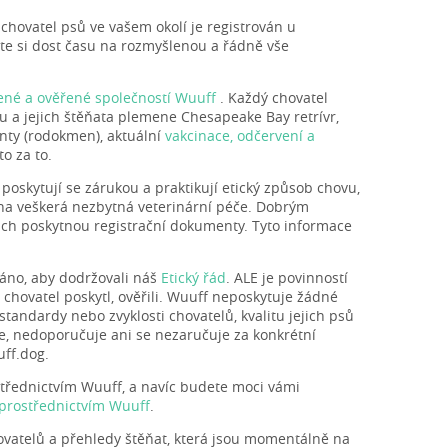
 chovatel psů ve vašem okolí je registrován u
te si dost času na rozmyšlenou a řádně vše
ené a ověřené společností Wuuff
. Každý chovatel
 a jejich štěňata plemene Chesapeake Bay retrívr,
nty (rodokmen), aktuální
vakcinace, odčervení a
o za to.
 poskytují se zárukou a praktikují etický způsob chovu,
ána veškerá nezbytná veterinární péče. Dobrým
ich poskytnou registrační dokumenty. Tyto informace
váno, aby dodržovali náš
Etický řád
. ALE je povinností
 chovatel poskytl, ověřili. Wuuff neposkytuje žádné
tandardy nebo zvyklosti chovatelů, kvalitu jejich psů
, nedoporučuje ani se nezaručuje za konkrétní
ff.dog.
třednictvím Wuuff, a navíc budete moci vámi
 prostřednictvím Wuuff
.
vatelů a přehledy štěňat, která jsou momentálně na