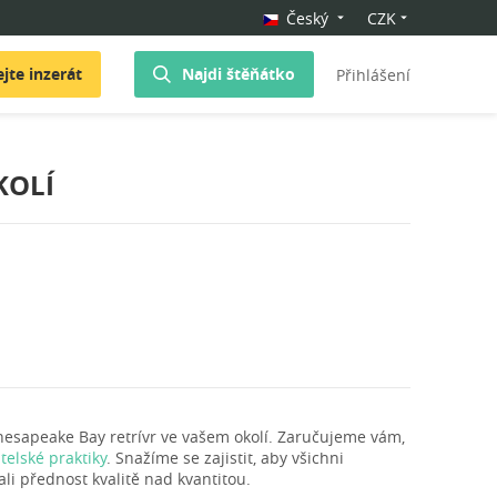
Český
CZK
jte inzerát
Najdi štěňátko
Přihlášení
KOLÍ
esapeake Bay retrívr ve vašem okolí. Zaručujeme vám,
elské praktiky
. Snažíme se zajistit, aby všichni
li přednost kvalitě nad kvantitou.