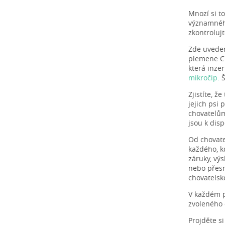
Mnozí si t
významného
zkontroluj
Zde uveden
plemene Ch
která inze
mikročip.
Š
Zjistíte, ž
jejich psi
chovatelům
jsou k dis
Od chovate
každého, k
záruky, vý
nebo přesn
chovatelsk
V každém p
zvoleného c
Projděte s