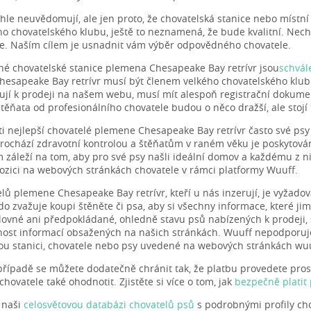
ohle neuvědomují, ale jen proto, že chovatelská stanice nebo místní
 chovatelského klubu, ještě to neznamená, že bude kvalitní. Nech
te. Naším cílem je usnadnit vám výběr odpovědného chovatele.
é chovatelské stanice plemena Chesapeake Bay retrívr jsou
schvál
esapeake Bay retrívr musí být členem velkého chovatelského klubu
rují k prodeji na našem webu, musí mít alespoň registrační dokume
těňata od profesionálního chovatele budou o něco dražší, ale stojí t
e ti nejlepší chovatelé plemene Chesapeake Bay retrívr často své psy
 prochází zdravotní kontrolou a štěňatům v raném věku je poskytov
 záleží na tom, aby pro své psy našli ideální domov a každému z n
pozici na webových stránkách chovatele v rámci platformy Wuuff.
lů plemene Chesapeake Bay retrívr, kteří u nás inzerují, je vyžado
do zvažuje koupi štěněte či psa, aby si všechny informace, které jim
slovné ani předpokládané, ohledně stavu psů nabízených k prodeji, s
ost informací obsažených na našich stránkách. Wuuff nepodporuje
ou stanici, chovatele nebo psy uvedené na webových stránkách wuu
řípadě se můžete dodatečně chránit tak, že platbu provedete pros
hovatele také ohodnotit. Zjistěte si více o tom, jak
bezpečně platit
i naši
celosvětovou databázi chovatelů psů
s podrobnými profily cho