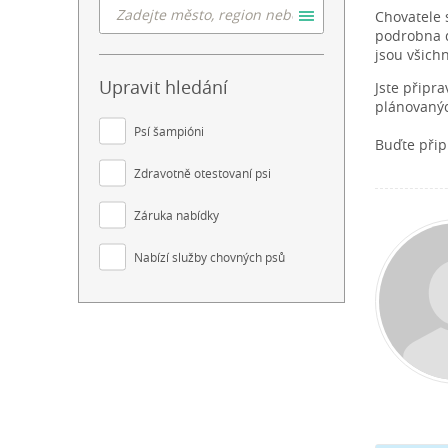
Chovatele 
podrobna do
jsou všich
Upravit hledání
Jste připr
plánovanýc
Psí šampióni
Buďte přip
Zdravotně otestovaní psi
Záruka nabídky
Nabízí služby chovných psů