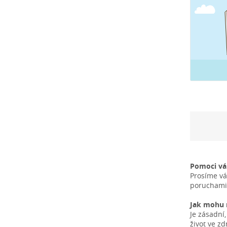
Pomoci v
Prosíme vá
poruchami 
Jak mohu n
Je zásadní
život ve z