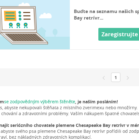
Buďte na seznamu našich s
Bay retrívr...
Zaregistrujte
1
ám
se zodpovědným výběrem štěněte
, je naším posláním!
s, abyste nekupovali štěňata z místního zverimexu nebo množírny. 
chování a zdravotními problémy. Vaším nákupem špatné chovatelsk
ajít seriózního chovatele plemene Chesapeake Bay retrívr v mé
, abyste svého psa plemene Chesapeake Bay retrívr pořídili od zod
draví, bez nákladných zdravotních komplikací.