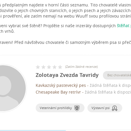
s předplatným najdete v horní části seznamu. Tito chovatelé vlastn
zvíte o jejich chovných stanicích, o jejich psech a jejich závazcích
ni prověření, ale zatím nemají na webu Wuuff svou profilovou strán
aveni vybrat své štěně? Projděte si naše inzeráty dostupných
štěňat
h vrhů.
raveni! Před návštěvou chovatele či samotným výběrem psa si pře
(
Zatím žádné recenze
)
Zolotaya Zvezda Tavridy
Bez chovatelské
Kavkazský pastevecký pes
-
žádná štěňata k disp
Chesapeake Bay retrívr
-
žádná štěňata k dispozi
Veterinární prohlídky
Výstavní psi