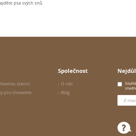
najděte psa svých snů.
Společnost
Nejdůl
chovnou stanici
O nás
Souhla
snadno
ky pro chovatele
Blog