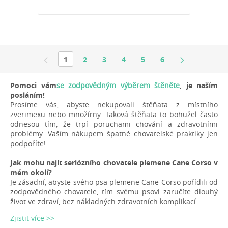
1
2
3
4
5
6
Pomoci vám
se zodpovědným výběrem štěněte
, je naším
posláním!
Prosíme vás, abyste nekupovali štěňata z místního
zverimexu nebo množírny. Taková štěňata to bohužel často
odnesou tím, že trpí poruchami chování a zdravotními
problémy. Vaším nákupem špatné chovatelské praktiky jen
podpoříte!
Jak mohu najít seriózního chovatele plemene Cane Corso v
mém okolí?
Je zásadní, abyste svého psa plemene Cane Corso pořídili od
zodpovědného chovatele, tím svému psovi zaručíte dlouhý
život ve zdraví, bez nákladných zdravotních komplikací.
Zjistit více >>