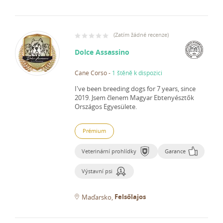
(
Zatím žádné recenze
)
Dolce Assassino
Cane Corso
-
1 štěně k dispozici
I've been breeding dogs for 7 years, since
2019.
Jsem členem Magyar Ebtenyésztők
Országos Egyesülete.
Prémium
Veterinární prohlídky
Garance
Výstavní psi
Felsőlajos
Maďarsko