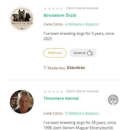
(
Zatím žádné recenze
)
Birodalom Őrzői
Cane Corso
-
4 štěňat/a k dispozici
I've been breeding dogs for 3 years, since
2023.
Prémium
Garance
Döbrököz
Maďarsko
(
Zatím žádné recenze
)
Timoniere Kennel
Cane Corso
-
5 štěňat/a k dispozici
I've been breeding dogs for 28 years, since
1998.
Jsem členem Magyar Ebtenyésztők