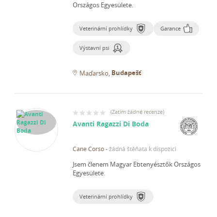
Országos Egyesülete.
Veterinární prohlídky
Garance
Výstavní psi
Budapešť
Maďarsko
(
Zatím žádné recenze
)
Avanti Ragazzi Di Boda
Cane Corso
-
žádná štěňata k dispozici
Jsem členem Magyar Ebtenyésztők Országos
Egyesülete.
Veterinární prohlídky