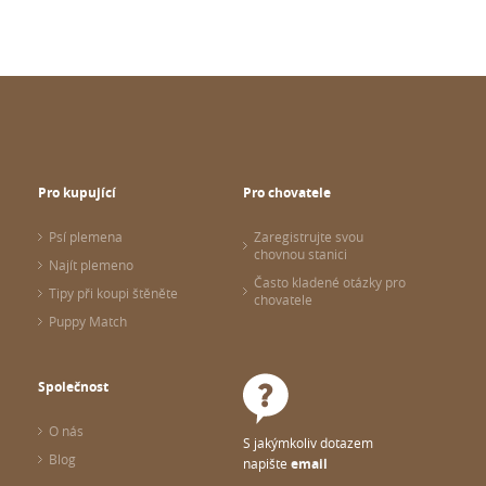
Pro kupující
Pro chovatele
Psí plemena
Zaregistrujte svou
chovnou stanici
Najít plemeno
Často kladené otázky pro
Tipy při koupi štěněte
chovatele
Puppy Match
Společnost
O nás
S jakýmkoliv dotazem
Blog
napište
email