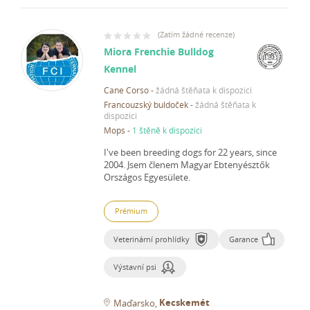
(
Zatím žádné recenze
)
Miora Frenchie Bulldog
Kennel
Cane Corso
-
žádná štěňata k dispozici
Francouzský buldoček
-
žádná štěňata k
dispozici
Mops
-
1 štěně k dispozici
I've been breeding dogs for 22 years, since
2004.
Jsem členem Magyar Ebtenyésztők
Országos Egyesülete.
Prémium
Veterinární prohlídky
Garance
Výstavní psi
Kecskemét
Maďarsko