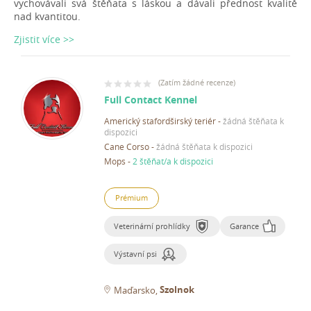
vychovávali svá štěňata s láskou a dávali přednost kvalitě
nad kvantitou.
Zjistit více >>
(
Zatím žádné recenze
)
Full Contact Kennel
Americký stafordširský teriér
-
žádná štěňata k
dispozici
Cane Corso
-
žádná štěňata k dispozici
Mops
-
2 štěňat/a k dispozici
Prémium
Veterinární prohlídky
Garance
Výstavní psi
Szolnok
Maďarsko