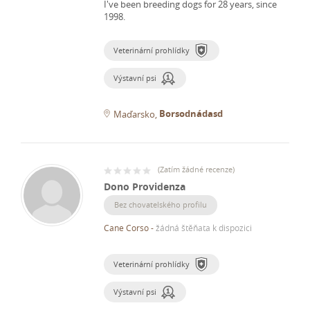
I've been breeding dogs for 28 years, since
1998.
Veterinární prohlídky
Výstavní psi
Borsodnádasd
Maďarsko
(
Zatím žádné recenze
)
Dono Providenza
Bez chovatelského profilu
Cane Corso
-
žádná štěňata k dispozici
Veterinární prohlídky
Výstavní psi