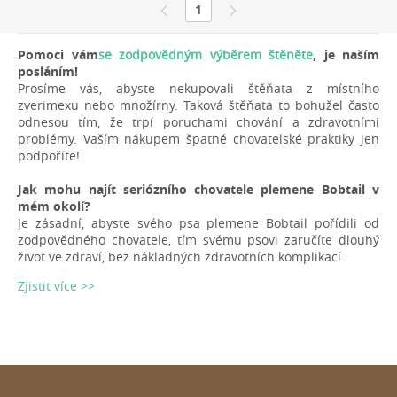
1
Pomoci vám
se zodpovědným výběrem štěněte
, je naším
posláním!
Prosíme vás, abyste nekupovali štěňata z místního
zverimexu nebo množírny. Taková štěňata to bohužel často
odnesou tím, že trpí poruchami chování a zdravotními
problémy. Vaším nákupem špatné chovatelské praktiky jen
podpoříte!
Jak mohu najít seriózního chovatele plemene Bobtail v
mém okolí?
Je zásadní, abyste svého psa plemene Bobtail pořídili od
zodpovědného chovatele, tím svému psovi zaručíte dlouhý
život ve zdraví, bez nákladných zdravotních komplikací.
Zjistit více >>