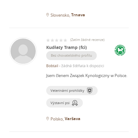
Trnava
Slovensko
(
Zatím žádné recenze
)
Kudłaty Tramp (fci)
Bez chovatelského profilu
Bobtail
-
žádná štěňata k dispozici
Jsem členem Związek Kynologiczny w Polsce.
Veterinární prohlídky
Výstavní psi
Varšava
Polsko