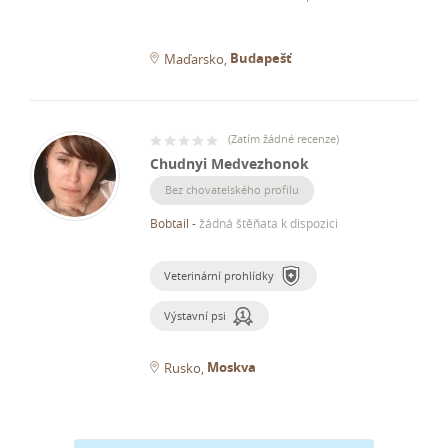
Budapešť
Maďarsko
(
Zatím žádné recenze
)
Chudnyi Medvezhonok
Bez chovatelského profilu
Bobtail
-
žádná štěňata k dispozici
Veterinární prohlídky
Výstavní psi
Moskva
Rusko