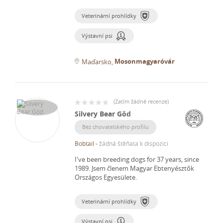
Veterinární prohlídky
Výstavní psi
Mosonmagyaróvár
Maďarsko
(
Zatím žádné recenze
)
Silvery Bear Göd
Bez chovatelského profilu
Bobtail
-
žádná štěňata k dispozici
I've been breeding dogs for 37 years, since
1989.
Jsem členem Magyar Ebtenyésztők
Országos Egyesülete.
Veterinární prohlídky
Výstavní psi