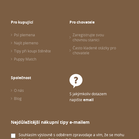
Pro kupující
Pro chovatele
Psí plemena
Zaregistrujte svou
chovnou stanici
Najít plemeno
Často kladené otázky pro
Tipy při koupi štěněte
chovatele
Puppy Match
Společnost
O nás
S jakýmkoliv dotazem
Blog
napište
email
Nejdůležitější nákupní tipy e-mailem
Souhlasím výslovně s odběrem zpravodaje a vím, že se mohu