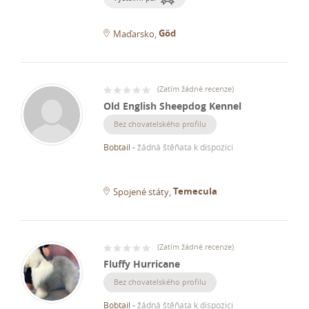
Göd
Maďarsko
(
Zatím žádné recenze
)
Old English Sheepdog Kennel
Bez chovatelského profilu
Bobtail
-
žádná štěňata k dispozici
Temecula
Spojené státy
(
Zatím žádné recenze
)
Fluffy Hurricane
Bez chovatelského profilu
Bobtail
-
žádná štěňata k dispozici