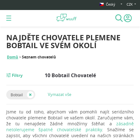
Český
CZK
NAJDĚTE CHOVATELE PLEMENE
BOBTAIL VE SVÉM OKOLÍ
Domů
Seznam chovatelů
10 Bobtail Chovatelé
Filtry
Vymazat vše
Bobtail
Jsme tu od toho, abychom vám pomohli najít seriózního
chovatele plemene Bobtail ve vašem okolí. Zaručujeme vám,
že tu nenajdete žádné množírny štěňat a
zásadně
netolerujeme špatné chovatelské praktiky
. Snažíme se
zajistit, aby všichni chovatelé uvedení na našich stránkách