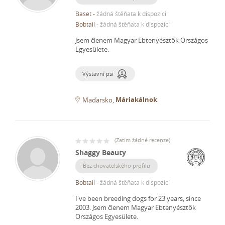
Baset
-
žádná štěňata k dispozici
Bobtail
-
žádná štěňata k dispozici
Jsem členem Magyar Ebtenyésztők Országos
Egyesülete.
Výstavní psi
Máriakálnok
Maďarsko
(
Zatím žádné recenze
)
Shaggy Beauty
Bez chovatelského profilu
Bobtail
-
žádná štěňata k dispozici
I've been breeding dogs for 23 years, since
2003.
Jsem členem Magyar Ebtenyésztők
Országos Egyesülete.