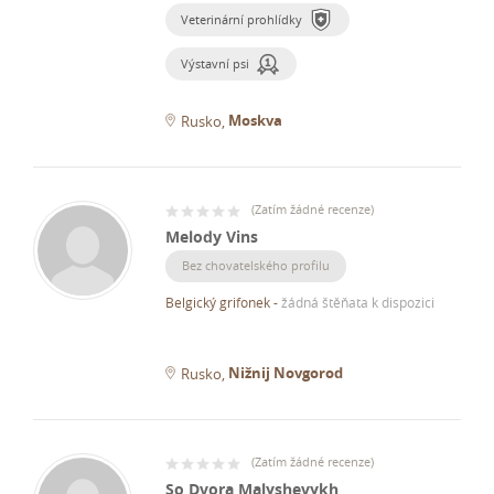
Veterinární prohlídky
Výstavní psi
Moskva
Rusko
(
Zatím žádné recenze
)
Melody Vins
Bez chovatelského profilu
Belgický grifonek
-
žádná štěňata k dispozici
Nižnij Novgorod
Rusko
(
Zatím žádné recenze
)
So Dvora Malyshevykh