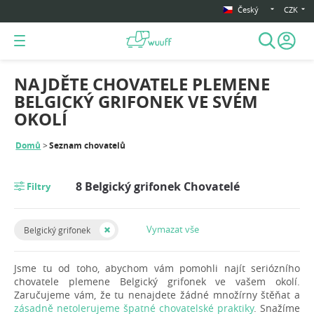
Český
CZK
NAJDĚTE CHOVATELE PLEMENE
BELGICKÝ GRIFONEK VE SVÉM
OKOLÍ
Domů
Seznam chovatelů
8 Belgický grifonek Chovatelé
Filtry
Vymazat vše
Belgický grifonek
Jsme tu od toho, abychom vám pomohli najít seriózního
chovatele plemene Belgický grifonek ve vašem okolí.
Zaručujeme vám, že tu nenajdete žádné množírny štěňat a
zásadně netolerujeme špatné chovatelské praktiky
. Snažíme