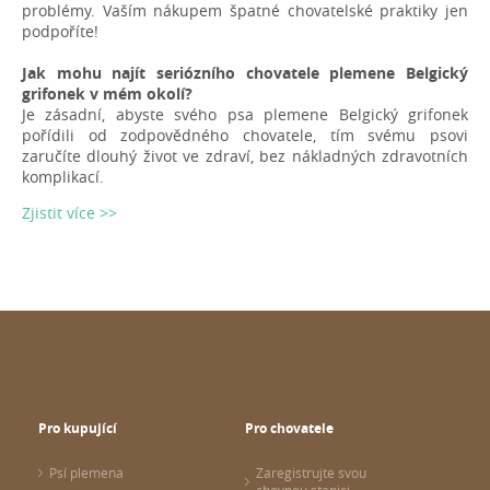
problémy. Vaším nákupem špatné chovatelské praktiky jen
podpoříte!
Jak mohu najít seriózního chovatele plemene Belgický
grifonek v mém okolí?
Je zásadní, abyste svého psa plemene Belgický grifonek
pořídili od zodpovědného chovatele, tím svému psovi
zaručíte dlouhý život ve zdraví, bez nákladných zdravotních
komplikací.
Zjistit více >>
Pro kupující
Pro chovatele
Psí plemena
Zaregistrujte svou