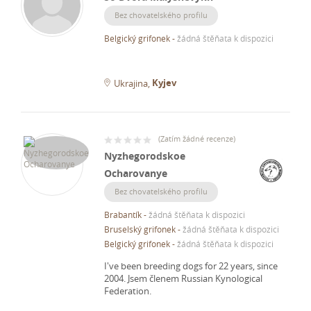
Bez chovatelského profilu
Belgický grifonek
-
žádná štěňata k dispozici
Kyjev
Ukrajina
(
Zatím žádné recenze
)
Nyzhegorodskoe
Ocharovanye
Bez chovatelského profilu
Brabantík
-
žádná štěňata k dispozici
Bruselský grifonek
-
žádná štěňata k dispozici
Belgický grifonek
-
žádná štěňata k dispozici
I've been breeding dogs for 22 years, since
2004.
Jsem členem Russian Kynological
Federation.