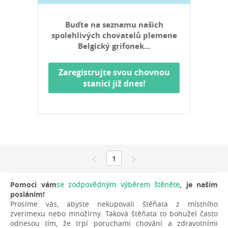
Buďte na seznamu našich
spolehlivých chovatelů plemene
Belgický grifonek...
Zaregistrujte svou chovnou
stanici již dnes!
1
Pomoci vám
se zodpovědným výběrem štěněte
, je naším
posláním!
Prosíme vás, abyste nekupovali štěňata z místního
zverimexu nebo množírny. Taková štěňata to bohužel často
odnesou tím, že trpí poruchami chování a zdravotními