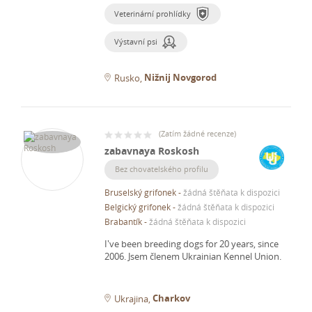
Veterinární prohlídky
Výstavní psi
Nižnij Novgorod
Rusko
(
Zatím žádné recenze
)
zabavnaya Roskosh
Bez chovatelského profilu
Bruselský grifonek
-
žádná štěňata k dispozici
Belgický grifonek
-
žádná štěňata k dispozici
Brabantík
-
žádná štěňata k dispozici
I've been breeding dogs for 20 years, since
2006.
Jsem členem Ukrainian Kennel Union.
Charkov
Ukrajina