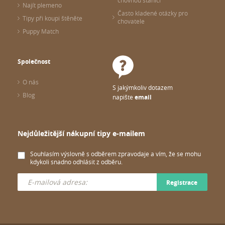
chovnou stanici
Najít plemeno
Často kladené otázky pro
Tipy při koupi štěněte
chovatele
Puppy Match
Společnost
O nás
S jakýmkoliv dotazem
Blog
napište
email
Nejdůležitější nákupní tipy e-mailem
Souhlasím výslovně s odběrem zpravodaje a vím, že se mohu
kdykoli snadno odhlásit z odběru.
Registrace