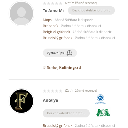
(
Zatím žádné recenze
)
Te Amo Mi
Bez chovatelského profilu
Mops
-
žádná štěňata k dispozici
Brabantík
-
žádná štěňata k dispozici
Belgický grifonek
-
žádná štěňata k dispozici
Bruselský grifonek
-
žádná štěňata k dispozici
Výstavní psi
Kaliningrad
Rusko
(
Zatím žádné recenze
)
Antalya
Bez chovatelského profilu
Bruselský grifonek
-
žádná štěňata k dispozici