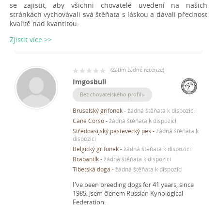
se zajistit, aby všichni chovatelé uvedení na našich
stránkách vychovávali svá štěňata s láskou a dávali přednost
kvalitě nad kvantitou.
Zjistit více >>
(
Zatím žádné recenze
)
Imgosbull
Bez chovatelského profilu
Bruselský grifonek
-
žádná štěňata k dispozici
Cane Corso
-
žádná štěňata k dispozici
Středoasijský pastevecký pes
-
žádná štěňata k
dispozici
Belgický grifonek
-
žádná štěňata k dispozici
Brabantík
-
žádná štěňata k dispozici
Tibetská doga
-
žádná štěňata k dispozici
I've been breeding dogs for 41 years, since
1985.
Jsem členem Russian Kynological
Federation.