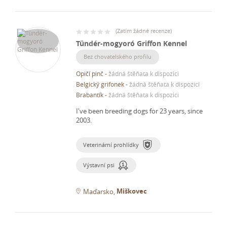
(
Zatím žádné recenze
)
Tündér-mogyoró Griffon Kennel
Bez chovatelského profilu
Opičí pinč
-
žádná štěňata k dispozici
Belgický grifonek
-
žádná štěňata k dispozici
Brabantík
-
žádná štěňata k dispozici
I've been breeding dogs for 23 years, since
2003.
Veterinární prohlídky
Výstavní psi
Miškovec
Maďarsko