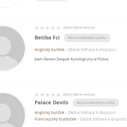
(
Zatím žádné recenze
)
Betiba Fci
Bez chovatelského profilu
Anglický buldok
-
žádná štěňata k dispozici
Jsem členem Związek Kynologiczny w Polsce.
(
Zatím žádné recenze
)
Palace Devils
Bez chovatelského profilu
Anglický buldok
-
žádná štěňata k dispozici
Francouzský buldoček
-
žádná štěňata k dispozic