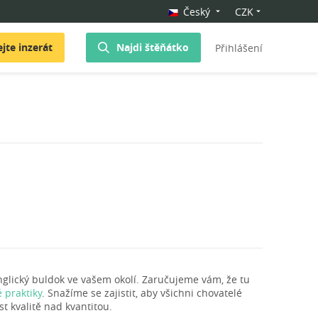
Český
CZK
jte inzerát
Najdi štěňátko
Přihlášení
glický buldok ve vašem okolí. Zaručujeme vám, že tu
 praktiky
. Snažíme se zajistit, aby všichni chovatelé
t kvalitě nad kvantitou.