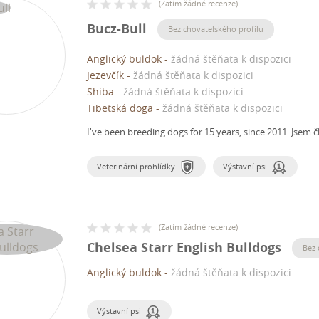
(
Zatím žádné recenze
)
Bucz-Bull
Bez chovatelského profilu
Anglický buldok
-
žádná štěňata k dispozici
Jezevčík
-
žádná štěňata k dispozici
Shiba
-
žádná štěňata k dispozici
Tibetská doga
-
žádná štěňata k dispozici
I've been breeding dogs for 15 years, since 2011.
Jsem č
Veterinární prohlídky
Výstavní psi
(
Zatím žádné recenze
)
Chelsea Starr English Bulldogs
Bez 
Anglický buldok
-
žádná štěňata k dispozici
Výstavní psi