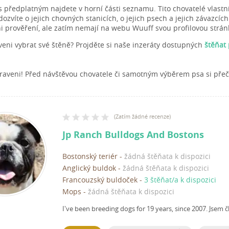
s předplatným najdete v horní části seznamu. Tito chovatelé vlastn
zvíte o jejich chovných stanicích, o jejich psech a jejich závazcích
ni prověření, ale zatím nemají na webu Wuuff svou profilovou strán
aveni vybrat své štěně? Projděte si naše inzeráty dostupných
štěňat
raveni! Před návštěvou chovatele či samotným výběrem psa si pře
(
Zatím žádné recenze
)
Jp Ranch Bulldogs And Bostons
Bostonský teriér
-
žádná štěňata k dispozici
Anglický buldok
-
žádná štěňata k dispozici
Francouzský buldoček
-
3 štěňat/a k dispozici
Mops
-
žádná štěňata k dispozici
I've been breeding dogs for 19 years, since 2007.
Jsem č