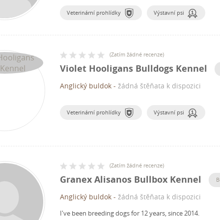
Veterinární prohlídky
Výstavní psi
(
Zatím žádné recenze
)
Violet Hooligans Bulldogs Kennel
Anglický buldok
-
žádná štěňata k dispozici
Veterinární prohlídky
Výstavní psi
(
Zatím žádné recenze
)
Granex Alisanos Bullbox Kennel
B
Anglický buldok
-
žádná štěňata k dispozici
I've been breeding dogs for 12 years, since 2014.