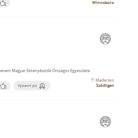
Winnsboro
lenem Magyar Ebtenyésztők Országos Egyesülete.
Maďarsko
Sződliget
Výstavní psi