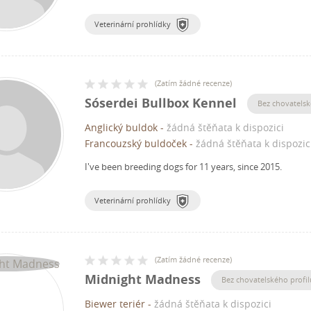
Veterinární prohlídky
(
Zatím žádné recenze
)
Sóserdei Bullbox Kennel
Bez chovatelsk
Anglický buldok
-
žádná štěňata k dispozici
Francouzský buldoček
-
žádná štěňata k dispozic
I've been breeding dogs for 11 years, since 2015.
Veterinární prohlídky
(
Zatím žádné recenze
)
Midnight Madness
Bez chovatelského profil
Biewer teriér
-
žádná štěňata k dispozici