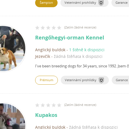
Šampion
Veterinární prohlídky
Garance
(
Zatím žádné recenze
)
Rengőhegyi-orman Kennel
Anglický buldok
-
1 štěně k dispozici
Jezevčík
-
žádná štěňata k dispozici
I've been breeding dogs for 34 years, since 1992.
Jsem č
Prémium
Veterinární prohlídky
Garance
(
Zatím žádné recenze
)
Kupakos
Anglický buldok
-
žádná štěňata k dispozici