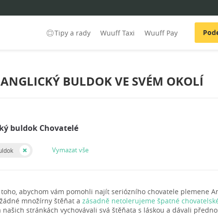
Pode
Tipy a rady
Wuuff Taxi
Wuuff Pay
 ANGLICKÝ BULDOK VE SVÉM OKOLÍ
cký buldok Chovatelé
Vymazat vše
uldok
 toho, abychom vám pomohli najít seriózního chovatele plemene An
 žádné množírny štěňat a
zásadně netolerujeme špatné chovatelské
 našich stránkách vychovávali svá štěňata s láskou a dávali přednos