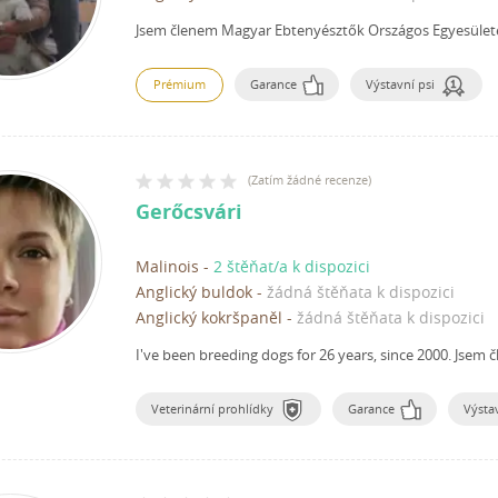
Jsem členem Magyar Ebtenyésztők Országos Egyesület
Prémium
Garance
Výstavní psi
(
Zatím žádné recenze
)
Gerőcsvári
Malinois
-
2 štěňat/a k dispozici
Anglický buldok
-
žádná štěňata k dispozici
Anglický kokršpaněl
-
žádná štěňata k dispozici
I've been breeding dogs for 26 years, since 2000.
Jsem č
Veterinární prohlídky
Garance
Výstav