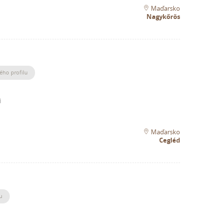
Maďarsko
Nagykőrös
ého profilu
i
Maďarsko
Cegléd
u