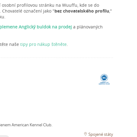
í osobní profilovou stránku na Wuuffu, kde se do
. Chovatelé označení jako "
bez chovatelského profilu
,"
ku.
 plemene Anglický buldok na prodej
a plánovaných
čtěte naše
tipy pro nákup štěněte
.
lenem American Kennel Club.
Spojené státy