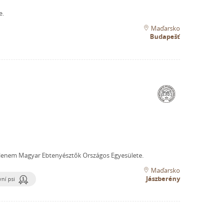
e.
Maďarsko
Budapešť
lenem Magyar Ebtenyésztők Országos Egyesülete.
Maďarsko
Jászberény
ní psi