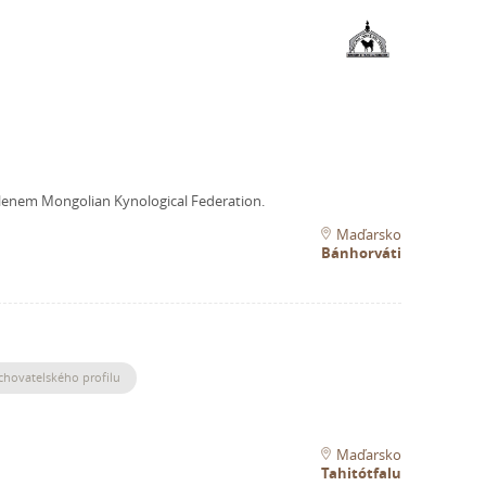
lenem Mongolian Kynological Federation.
Maďarsko
Bánhorváti
chovatelského profilu
Maďarsko
Tahitótfalu