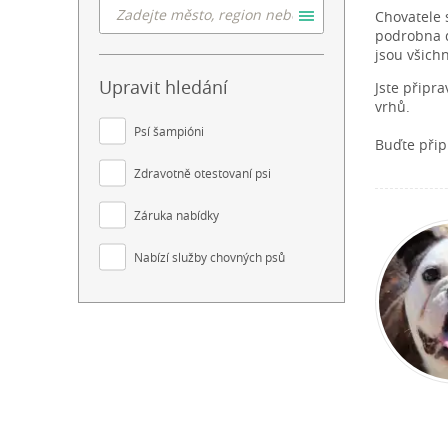
Chovatele 
podrobna do
jsou všich
Upravit hledání
Jste připr
vrhů.
Psí šampióni
Buďte přip
Zdravotně otestovaní psi
Záruka nabídky
Nabízí služby chovných psů