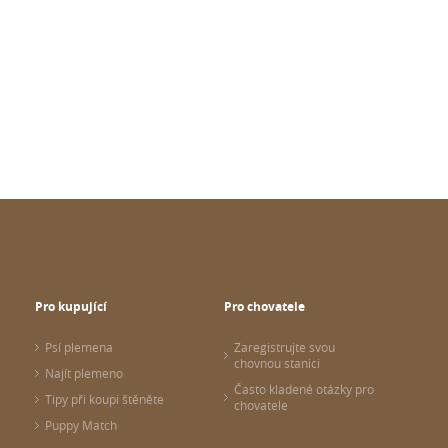
Pro kupující
Pro chovatele
Psí plemena
Zaregistrujte svou
chovnou stanici
Najít plemeno
Často kladené otázky pro
Tipy při koupi štěněte
chovatele
Puppy Match