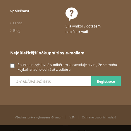
Společnost
O nás
S jakýmkoliv dotazem
Blog
napište
email
Nejdůležitější nákupní tipy e-mailem
Souhlasím výslovně s odběrem zpravodaje a vím, že se mohu
kdykoli snadno odhlásit z odběru.
Registrace
Všechna práva vyhrazena © wuuff
VSP
Ochraně osobních údajů