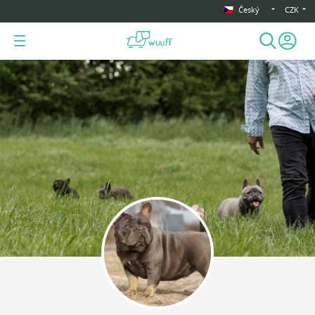
Český
CZK