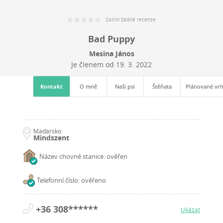
Zatím žádné recenze
Bad Puppy
Mesina János
Je členem od
19. 3. 2022
Kontakt
O mně
Naši psi
Štěňata
Plánované vr
Maďarsko
Mindszent
Název chovné stanice: ověřen
Telefonní číslo: ověřeno
+36 308******
Ukázat