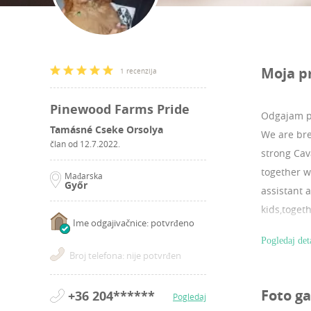
Moja p
1 recenzija
Pinewood Farms Pride
Odgajam p
Tamásné Cseke Orsolya
We are bre
član od
12.7.2022.
strong Cav
together w
Mađarska
Győr
assistant 
kids,toget
Ime odgajivačnice: potvrđeno
(giardia,i
Pogledaj det
documents 
Broj telefona: nije potvrđen
hand deliv
the yr 200
Foto ga
+36 204******
Pogledaj