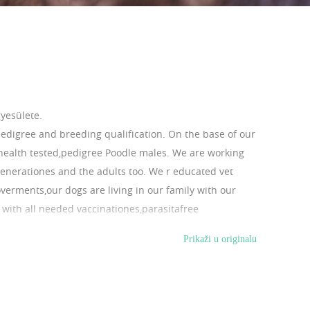
yesülete.
edigree and breeding qualification. On the base of our
health tested,pedigree Poodle males. We are working
enerationes and the adults too. We r educated vet
verments,our dogs are living in our family with our
 with all needed vaccinationes,parasitafree
 petpassport,listed vetexam and proof,needed travel
Prikaži u originalu
Europe the door to door delivery by car,and the hand to
 We are organizing our puppies worldwide travel since