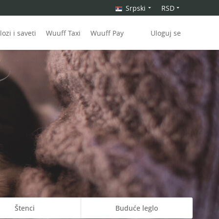
Srpski
RSD
ozi i saveti
Wuuff Taxi
Wuuff Pay
Uloguj se
Štenci
Buduće leglo