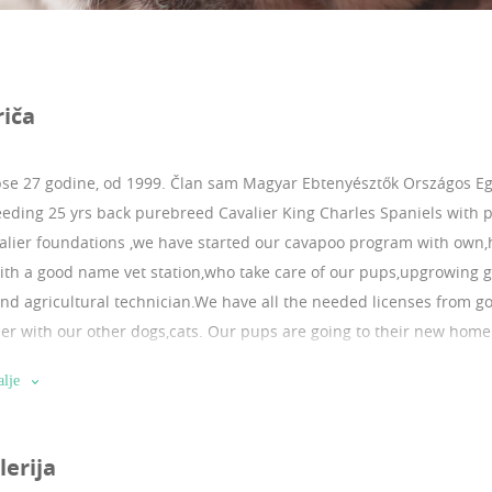
riča
se 27 godine, od 1999.
Član sam Magyar Ebtenyésztők Országos Eg
eding 25 yrs back purebreed Cavalier King Charles Spaniels with p
alier foundations ,we have started our cavapoo program with own,
ith a good name vet station,who take care of our pups,upgrowing g
and agricultural technician.We have all the needed licenses from go
her with our other dogs,cats. Our pups are going to their new home
sospora,echinococcus, heartworm,tick,mite,flea,etc) with microchip,
alje
(traces or/and official veterinary paper). Our speciality is within 
ery by flight. We have all the licenses for the puppytransport too.
2 . We have adult referencees. Your questiones r welcome!
lerija