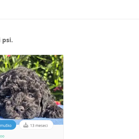
 psi.
muško
13 meseci
poo