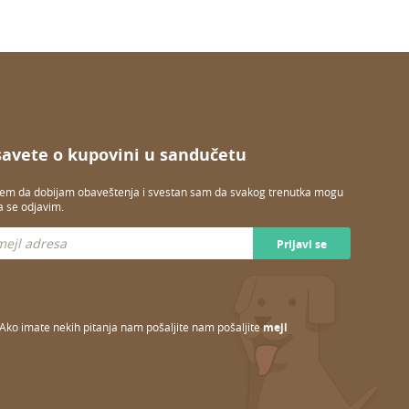
savete o kupovini u sandučetu
jem da dobijam obaveštenja i svestan sam da svakog trenutka mogu
a se odjavim.
Prijavi se
Ako imate nekih pitanja nam pošaljite nam pošaljite
mejl