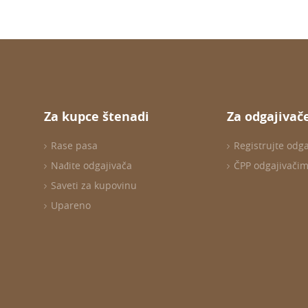
Za kupce štenadi
Za odgajivač
Rase pasa
Registrujte odg
Nađite odgajivača
ČPP odgajivači
Saveti za kupovinu
Upareno