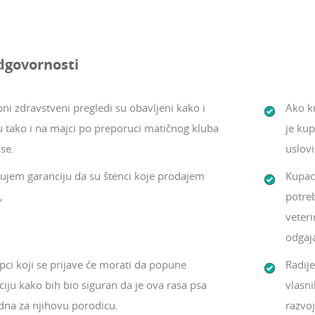
dgovornosti
ni zdravstveni pregledi su obavljeni kako i
Ako ku
u tako i na majci po preporuci matičnog kluba
je ku
se.
uslov
ujem garanciju da su štenci koje prodajem
Kupac 
,
potreb
veteri
odgaj
pci koji se prijave će morati da popune
Radij
ciju kako bih bio siguran da je ova rasa psa
vlasni
dna za njihovu porodicu.
razvoj