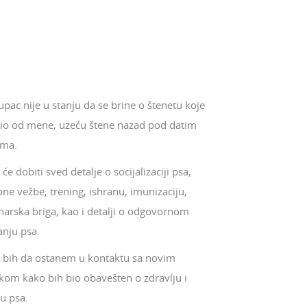
pac nije u stanju da se brine o štenetu koje
pio od mene, uzeću štene nazad pod datim
ima.
će dobiti sved detalje o socijalizaciji psa,
ne vežbe, trening, ishranu, imunizaciju,
narska briga, kao i detalji o odgovornom
anju psa.
e bih da ostanem u kontaktu sa novim
kom kako bih bio obavešten o zdravlju i
u psa.