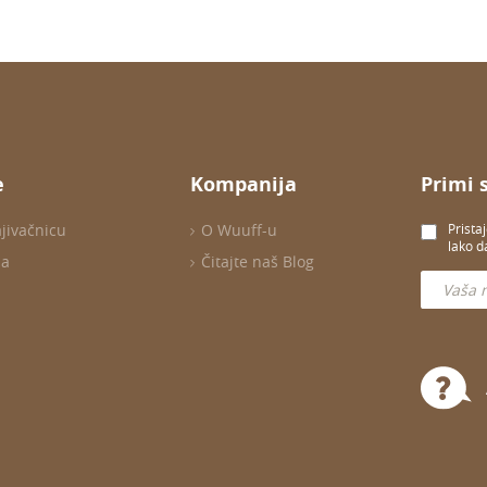
e
Kompanija
Primi 
ajivačnicu
O Wuuff-u
Prista
lako d
ma
Čitajte naš Blog