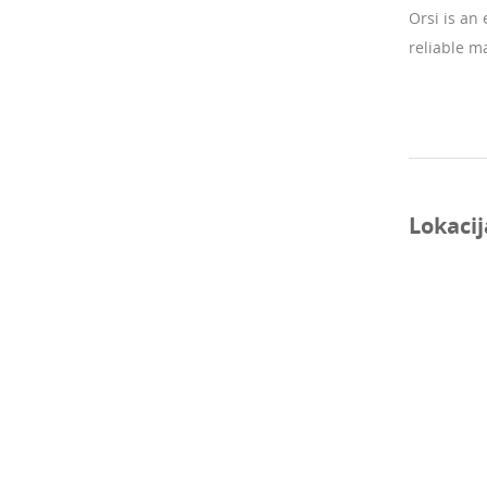
Orsi is an
reliable m
Lokacij