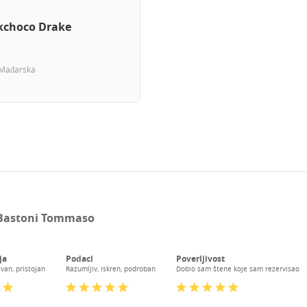
kchoco Drake
Mađarska
Bastoni Tommaso
ja
Podaci
Poverljivost
van, pristojan
Razumljiv, iskren, podroban
Dobio sam štene koje sam rezervisao