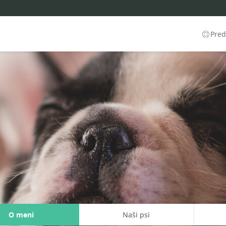
Predl
O meni
Naši psi