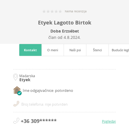
Nema recenzija
Etyek Lagotto Birtok
Doba Erzsébet
član od
4.8.2024.
Kontakt
O meni
Naši psi
Štenci
Buduće leg
Mađarska
Etyek
Ime odgajivačnice: potvrđeno
Broj telefona: nije potvrđen
+36 309******
Pogledaj