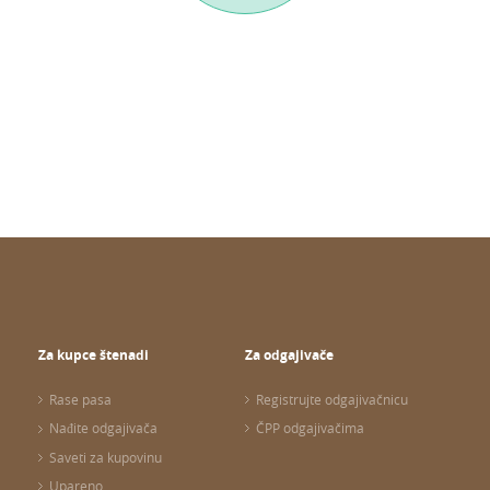
Za kupce štenadi
Za odgajivače
Rase pasa
Registrujte odgajivačnicu
Nađite odgajivača
ČPP odgajivačima
Saveti za kupovinu
Upareno