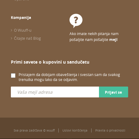
Kompanija
O Wuuff-u
Ako imate nekih pitanja nam
Čitajte naš Blog
pošaljite nam pošaljite
mejl
Primi savete o kupovini u sandučetu
Pristajem da dobijam obaveštenja i svestan sam da svakog
trenutka mogu lako da se odjavim.
Prijavi se
Sva prava zadržava © wuuff
Uslovi korišćenja
Pravila o privatnosti