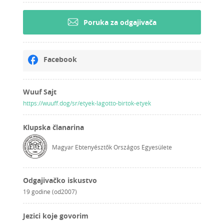
Poruka za odgajivača
Facebook
Wuuf Sajt
https://wuuff.dog/sr/etyek-lagotto-birtok-etyek
Klupska članarina
Magyar Ebtenyésztők Országos Egyesülete
Odgajivačko iskustvo
19 godine (od2007)
Jezici koje govorim