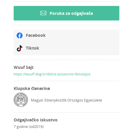
Poruka za odgajivača
Facebook
Tiktok
Wuuf Sajt
https://wuuff.dog/sr/dolce-assassino-felsolajos
Klupska članarina
Magyar Ebtenyésztők Országos Egyesülete
Odgajivačko iskustvo
7 godine (od2019)