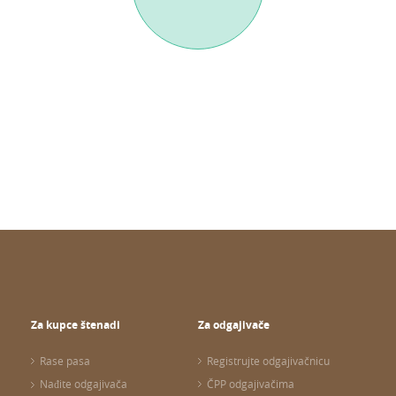
Za kupce štenadi
Za odgajivače
Rase pasa
Registrujte odgajivačnicu
Nađite odgajivača
ČPP odgajivačima