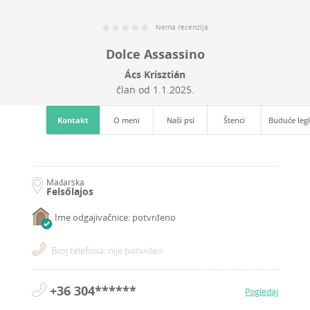
Nema recenzija
Dolce Assassino
Ács Krisztián
član od
1.1.2025.
Kontakt
O meni
Naši psi
Štenci
Buduće leg
Mađarska
Felsőlajos
Ime odgajivačnice: potvrđeno
Broj telefona: nije potvrđen
+36 304******
Pogledaj