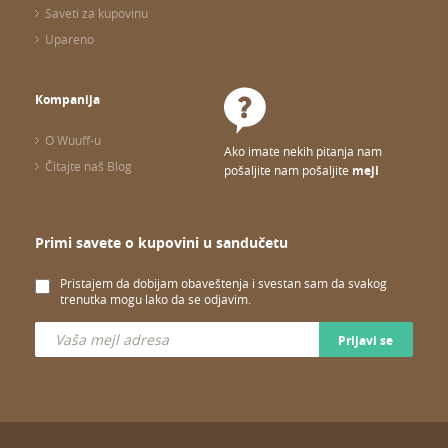
Saveti za kupovinu
Upareno
Kompanija
O Wuuff-u
Ako imate nekih pitanja nam
Čitajte naš Blog
pošaljite nam pošaljite
mejl
Primi savete o kupovini u sandučetu
Pristajem da dobijam obaveštenja i svestan sam da svakog
trenutka mogu lako da se odjavim.
Prijavi se