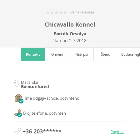
Nema recenzija
Chicavallo Kennel
Bartók Orsolya
član od
2.7.2018.
Kontakt
O meni
Naši psi
Štenci
Buduće leg
Mađarska
Balatonfüred
Ime odgajivačnice: potvrđeno
Broj telefona: potvrđen
+36 203******
Pogledaj