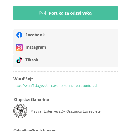
Poruka za odgajivača
Facebook
Instagram
Tiktok
Wuuf Sajt
https://wuuff.dog/sr/chicavallo-kennel-balatonfured
Klupska članarina
Magyar Ebtenyésztők Országos Egyesülete
Odgajivačko iskustvo