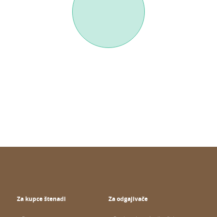
Za kupce štenadi
Za odgajivače