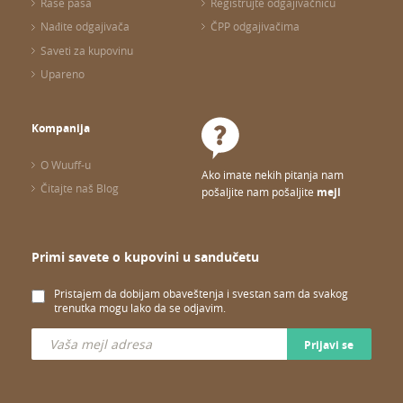
Rase pasa
Registrujte odgajivačnicu
Nađite odgajivača
ČPP odgajivačima
Saveti za kupovinu
Upareno
Kompanija
O Wuuff-u
Ako imate nekih pitanja nam
Čitajte naš Blog
pošaljite nam pošaljite
mejl
Primi savete o kupovini u sandučetu
Pristajem da dobijam obaveštenja i svestan sam da svakog
trenutka mogu lako da se odjavim.
Prijavi se