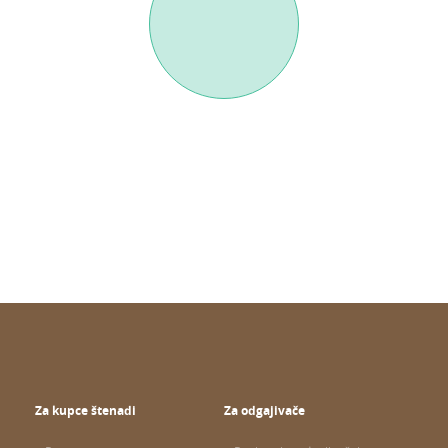
Za kupce štenadi
Za odgajivače