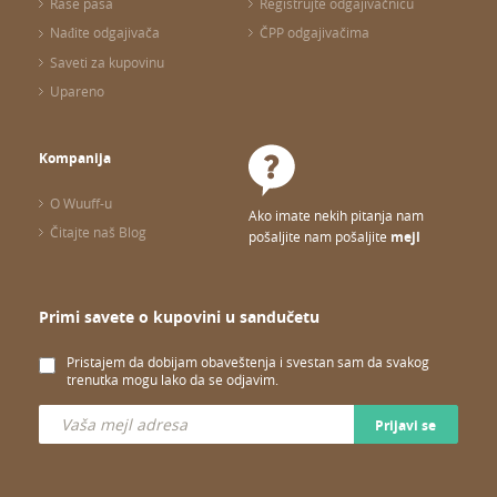
Rase pasa
Registrujte odgajivačnicu
Nađite odgajivača
ČPP odgajivačima
Saveti za kupovinu
Upareno
Kompanija
O Wuuff-u
Ako imate nekih pitanja nam
Čitajte naš Blog
pošaljite nam pošaljite
mejl
Primi savete o kupovini u sandučetu
Pristajem da dobijam obaveštenja i svestan sam da svakog
trenutka mogu lako da se odjavim.
Prijavi se