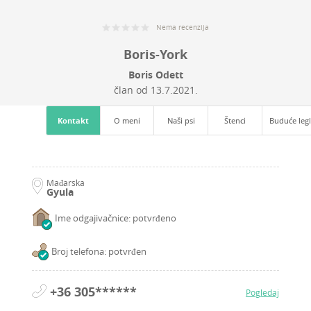
Nema recenzija
Boris-York
Boris Odett
član od
13.7.2021.
Kontakt
O meni
Naši psi
Štenci
Buduće leg
Mađarska
Gyula
Ime odgajivačnice: potvrđeno
Broj telefona: potvrđen
+36 305******
Pogledaj