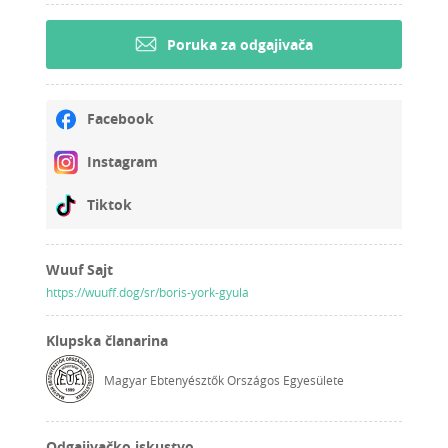
Poruka za odgajivača
Facebook
Instagram
Tiktok
Wuuf Sajt
https://wuuff.dog/sr/boris-york-gyula
Klupska članarina
Magyar Ebtenyésztők Országos Egyesülete
Odgajivačko iskustvo