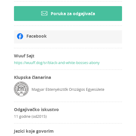
Poruka za odgajivača
Facebook
Wuuf Sajt
https://wuuff.dog/sr/black-and-white-bosses-abony
Klupska članarina
Magyar Ebtenyésztők Országos Egyesülete
Odgajivačko iskustvo
11 godine (od2015)
Jezici koje govorim