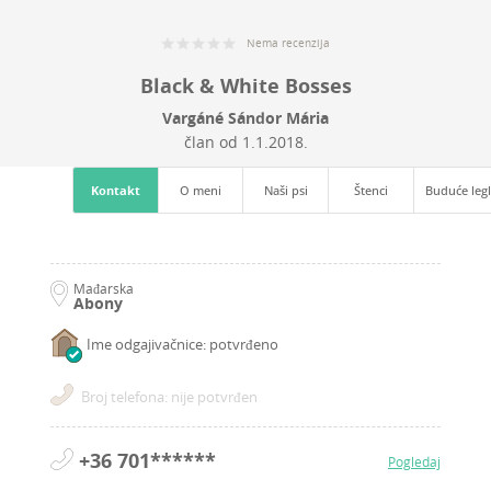
Nema recenzija
Black & White Bosses
Vargáné Sándor Mária
član od
1.1.2018.
Kontakt
O meni
Naši psi
Štenci
Buduće leg
Mađarska
Abony
Ime odgajivačnice: potvrđeno
Broj telefona: nije potvrđen
+36 701******
Pogledaj