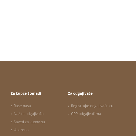
Za kupce štenadi
Za odgajivače
Rase pasa
Registrujte odgajivačnicu
Nađite odgajivača
ČPP odgajivačima
Saveti za kupovinu
Upareno