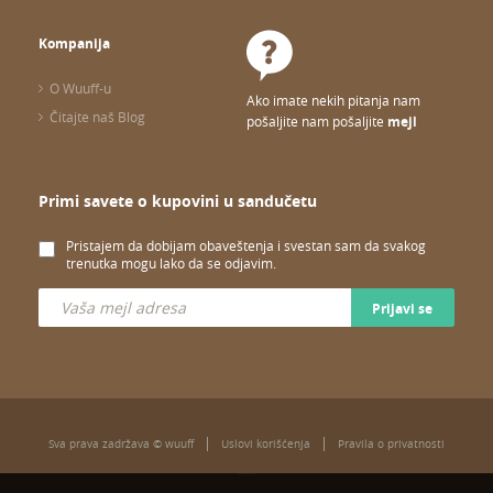
Kompanija
O Wuuff-u
Ako imate nekih pitanja nam
Čitajte naš Blog
pošaljite nam pošaljite
mejl
Primi savete o kupovini u sandučetu
Pristajem da dobijam obaveštenja i svestan sam da svakog
trenutka mogu lako da se odjavim.
Prijavi se
Sva prava zadržava © wuuff
Uslovi korišćenja
Pravila o privatnosti