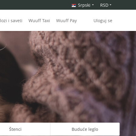
Srpski
RSD
ozi i saveti
Wuuff Taxi
Wuuff Pay
Uloguj se
Štenci
Buduće leglo