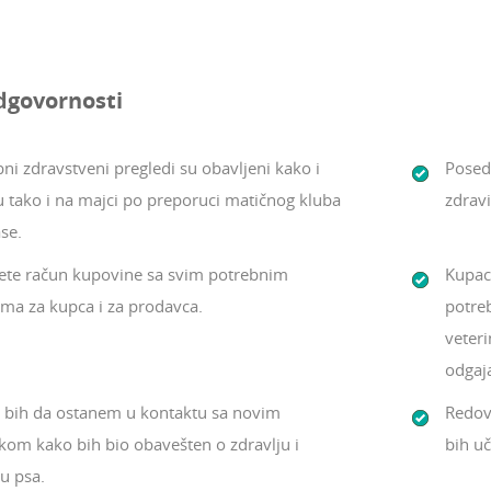
dgovornosti
ni zdravstveni pregledi su obavljeni kako i
Posed
u tako i na majci po preporuci matičnog kluba
zdravi
se.
ete račun kupovine sa svim potrebnim
Kupac 
ima za kupca i za prodavca.
potreb
veteri
odgaj
e bih da ostanem u kontaktu sa novim
Redov
kom kako bih bio obavešten o zdravlju i
bih uč
u psa.