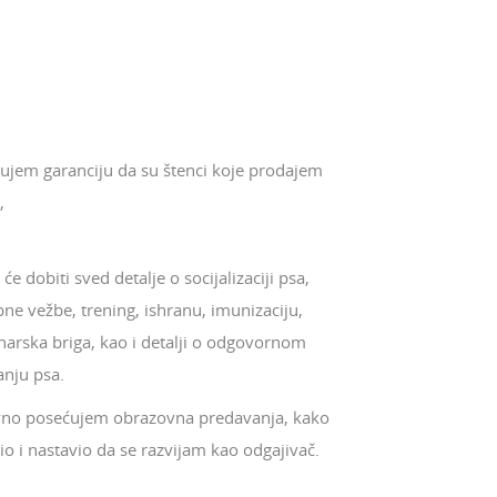
ujem garanciju da su štenci koje prodajem
,
će dobiti sved detalje o socijalizaciji psa,
ne vežbe, trening, ishranu, imunizaciju,
narska briga, kao i detalji o odgovornom
anju psa.
no posećujem obrazovna predavanja, kako
io i nastavio da se razvijam kao odgajivač.