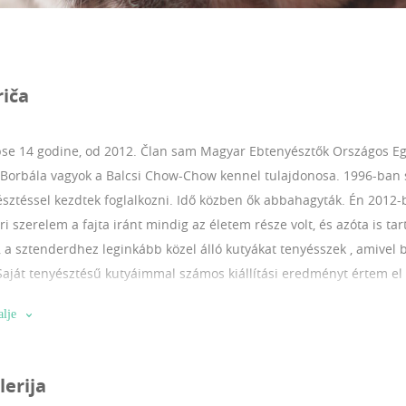
riča
se 14 godine, od 2012.
Član sam Magyar Ebtenyésztők Országos Eg
Borbála vagyok a Balcsi Chow-Chow kennel tulajdonosa. 1996-ban s
sztéssel kezdtek foglalkozni. Idő közben ők abbahagyták. Én 2012-
i szerelem a fajta iránt mindig az életem része volt, és azóta is ta
 a sztenderdhez leginkább közel álló kutyákat tenyésszek , amivel 
Saját tenyésztésű kutyáimmal számos kiállítási eredményt értem el 
ámmal, sikeres szereplést követően Junior Világgyőztes címmel let
alje
szségügyi szűrésekre mentes kutyákkal végzem. A tervezett párosítá
rosításokból szép, és egészséges kölykök születhessenek. A világ 
mélem még többen fognak csatlakozni :)
lerija