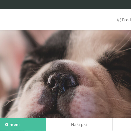
Predl
O meni
Naši psi