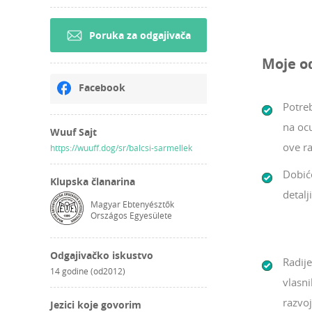
Poruka za odgajivača
Moje o
Facebook
Potreb
na oc
Wuuf Sajt
ove ra
https://wuuff.dog/sr/balcsi-sarmellek
Dobić
Klupska članarina
detalj
Magyar Ebtenyésztők
Országos Egyesülete
Odgajivačko iskustvo
Radij
14 godine (od2012)
vlasni
razvoj
Jezici koje govorim