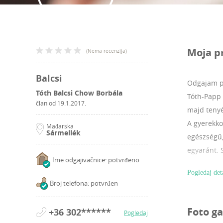
Moja p
(
Nema recenzija
)
Balcsi
Odgajam p
Tóth Balcsi Chow Borbála
Tóth-Papp 
član od
19.1.2017.
majd tenyé
A gyerekkor
Mađarska
Sármellék
egészségű,
egyaránt. 
Ime odgajivačnice: potvrđeno
szuka kuty
Pogledaj det
előírt egé
Broj telefona: potvrđen
legjobb pá
melyhez re
Foto ga
+36 302******
Pogledaj