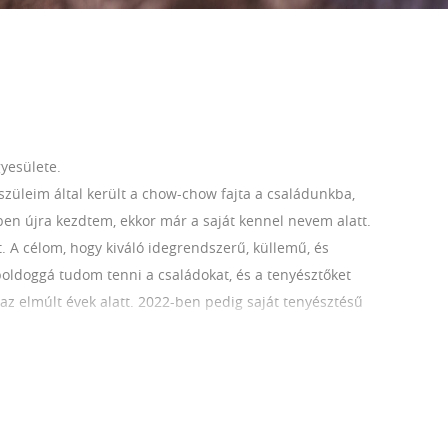
yesülete.
züleim által került a chow-chow fajta a családunkba,
ben újra kezdtem, ekkor már a saját kennel nevem alatt.
rt. A célom, hogy kiváló idegrendszerű, küllemű, és
boldoggá tudom tenni a családokat, és a tenyésztőket
az elmúlt évek alatt. 2022-ben pedig saját tenyésztésű
t gazdagabb a kennelem. A tenyésztést egészséges, az
sokat alaposan, jó előre átgondolom, hogy a lehető
számos országában él a kennelemből származó kölyök,