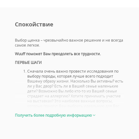
insignificant. We want you to be confident that should
your circumstances change and you can’t keep your
puppy, we will help you re-home him or her. You can
Спокойствие
contact us byViber and Whatsapp too.
Выбор щенка – чрезвычайно важное решение и не всегда
самое легкое.
Wuuff поможет Вам преодолеть все трудности.
ПЕРВЫЕ ШАГИ
Сначала очень важно провести исследования по
выбору породы, которая лучше всего подходит
Вашему образу жизни. Насколько Вы активны? есть
ли у Вас двор? Есть ли в Вашей семье маленькие
дети? Возможно Вы либо кто-то из Вашей семьи
страдает на аллергию? Хотите принимать участие
на выставках? Это наиболее важные вопросы,
которые помогут Вам выбрать идеальную для Вас
породу.
Получить более подробную информацию
Вам стоит также ознакомиться с проблемами со
здоровьем, или болезнями характерными для
данной породы. Выбирайте щенка, родители
которого прошли тщательный, медосмотр.
Посмотрите, с какими результатами выступали