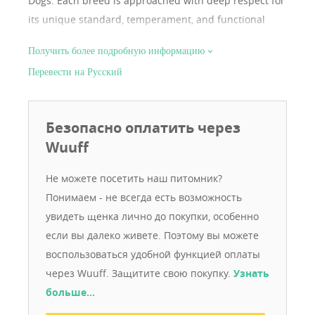
Dogs. Each breed is approached with deep respect for
its unique standard, temperament, and functional
structure. Our dogs are raised as true family
Получить более подробную информацию
members, living in a home environment and fully
Перевести на Русский
integrated into everyday life. This allows us to develop
stable, confident temperaments alongside correct
physical development. Our breeding program is based
Безопасно оплатить через
on careful selection, prioritising health, sound
Wuuff
structure, correct movement, and breed-typical
expression. All breeding dogs are fully health tested in
Не можете посетить наш питомник?
accordance with breed requirements, including
Понимаем - не всегда есть возможность
genetic and orthopedic screenings where applicable.
увидеть щенка лично до покупки, особенно
At Chicavallo, we place strong emphasis on
если вы далеко живете. Поэтому вы можете
conformation, movement, and character. We aim for
воспользоваться удобной функцией оплаты
balanced proportions, strong bone structure, correct
через Wuuff. Защитите свою покупку.
Узнать
outlines, and confident yet cooperative temperaments
больше…
— qualities essential both in the show ring and in