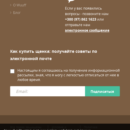
НАСЛАЖДАЙТЕСЬ
О Wuuff
Если у вас появились
Процесс покупки щенка должен быть приятным и
Блог
комфортным. Именно поэтому мы собрали всю доступную
вопросы - позвоните нам
информацию в одном месте, тем самым устраняя
+380 (97) 862 1623
или
путаницу и добавляя Вам уверенности.
отправьте нам
электронное сообщение
Закажите щенка через Wuuff для того, чтобы поделиться
опытом с другими любителями собак, оставив честный
отзыв о заводчике и процессе покупки в целом.
Если у Вас возникли затруднения, обращайтесь к нам по
Как купить щенка: получайте советы по
электронной
почте
или звоните по телефону, мы будем
рады Вам
электронной почте
помочь.
Настоящим я соглашаюсь на получение информационной
рассылки, зная, что я могу с легкостью отписаться от нее в
любое время.
Подписаться
Все права защищены
Условия и
Политика