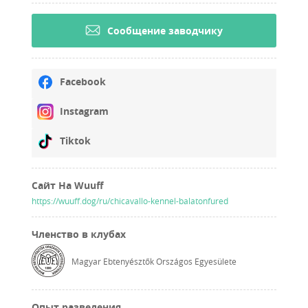
Cообщение заводчику
Facebook
Instagram
Tiktok
Сайт На Wuuff
https://wuuff.dog/ru/chicavallo-kennel-balatonfured
Членство в клубах
Magyar Ebtenyésztők Országos Egyesülete
Опыт разведения