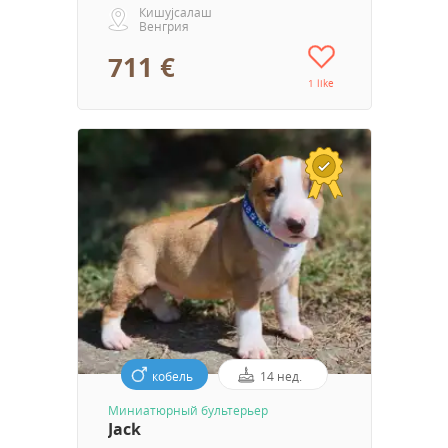
Кишујсалаш
Венгрия
711 €
1 like
кобель
14 нед.
Миниатюрный бультерьер
Jack