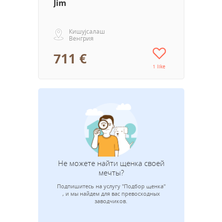
Jim
Кишујсалаш
Венгрия
711 €
1 like
Не можете найти щенка своей
мечты?
Подпишитесь на услугу "Подбор щенка"
Адрес эле
, и мы найдем для вас превосходных
заводчиков.