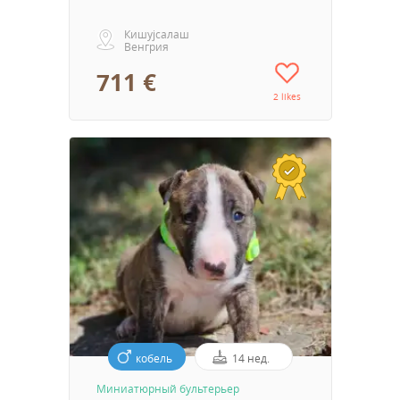
Кишујсалаш
Венгрия
711 €
2 likes
кобель
14 нед.
Миниатюрный бультерьер