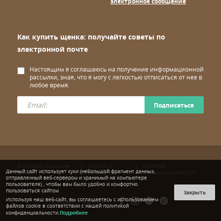
электронное сообщение
Как купить щенка: получайте советы по
электронной почте
Настоящим я соглашаюсь на получение информационной
рассылки, зная, что я могу с легкостью отписаться от нее в
любое время.
Подписаться
Все права защищены
Условия и
Политика
Данный сайт использует куки (небольшой фрагмент данных,
© wuuff
положения
конфиденциальности
отправленный веб-сервером и хранимый на компьютере
пользователя) , чтобы вам было удобно и комфортно
пользоваться сайтом
Закрыть
Используя наш веб-сайт, вы соглашаетесь с использованием
Следите за нами:
файлов cookie в соответствии с нашей политикой
Подробнее
конфиденциальности.