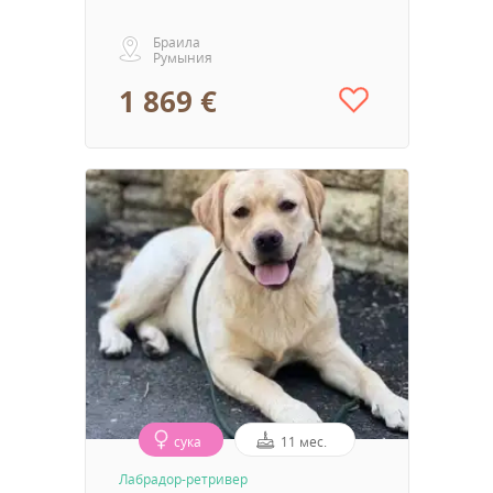
Браила
Румыния
1 869 €
сука
11 мес.
Лабрадор-ретривер