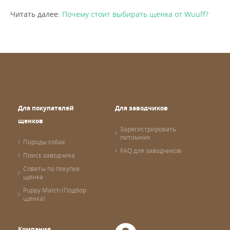
Читать далее:
Почему стоит выбирать щенка от Wuuff?
Для покупателей
Для заводчиков
щенков
Зарегистрировать
питомник
Породы собак
FAQ для заводчиков
Поиск заводчика
Советы по покупке
щенка
Puppy Match (Подбор
щенка)
Компания