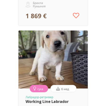
Браила
Румыния
1 869 €
сука
6 нед.
Лабрадор-ретривер
Working Line Labrador