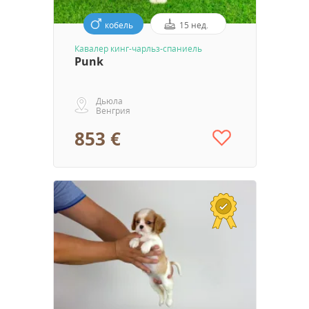
кобель
15 нед.
Кавалер кинг-чарльз-спаниель
Punk
Дьюла
Венгрия
853 €