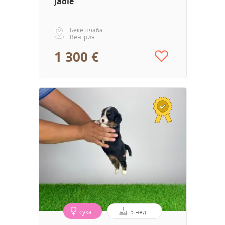
Jadie
Бекешчаба
Венгрия
1 300 €
сука
5 нед.