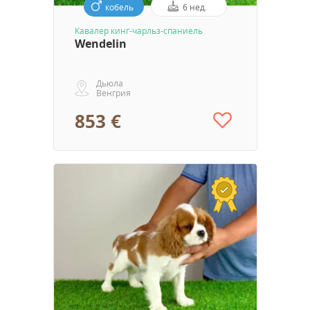
кобель
6 нед.
Кавалер кинг-чарльз-спаниель
Wendelin
Дьюла
Венгрия
853 €