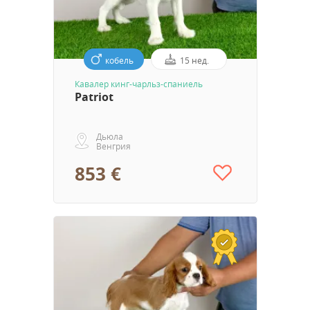
кобель
15 нед.
Кавалер кинг-чарльз-спаниель
Patriot
Дьюла
Венгрия
853 €