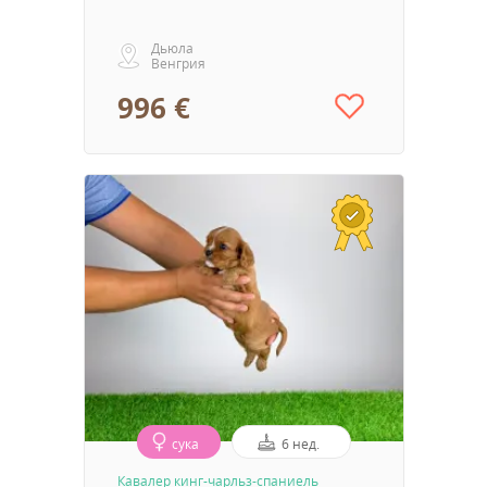
Дьюла
Венгрия
996 €
сука
6 нед.
Кавалер кинг-чарльз-спаниель