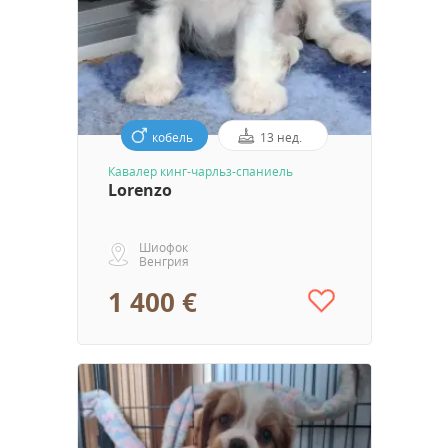
кобель
13 нед.
Кавалер кинг-чарльз-спаниель
Lorenzo
Шиофок
Венгрия
1 400 €