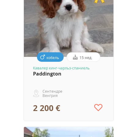
кобель
15 нед.
Кавалер кинг-чарльз-спаниель
Paddington
Сентендре
Венгрия
2 200 €