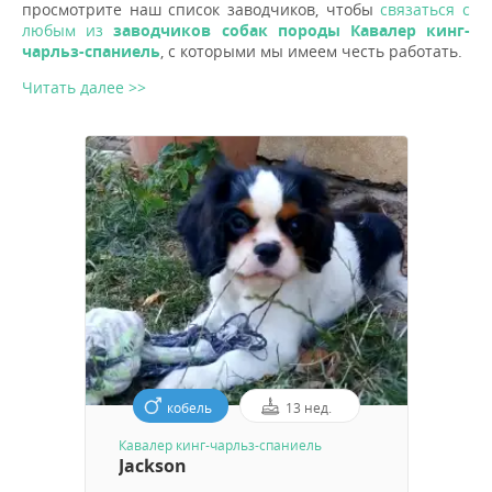
просмотрите наш список заводчиков, чтобы
связаться с
любым из
заводчиков собак породы Кавалер кинг-
чарльз-спаниель
, с которыми мы имеем честь работать.
Читать далее >>
кобель
13 нед.
Кавалер кинг-чарльз-спаниель
Jackson