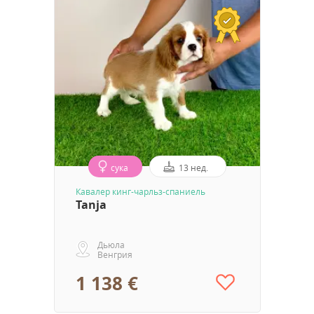
сука
13 нед.
Кавалер кинг-чарльз-спаниель
Tanja
Дьюла
Венгрия
1 138 €