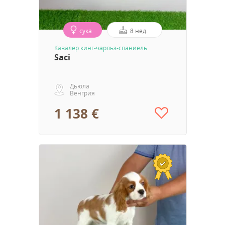
сука
8 нед.
Кавалер кинг-чарльз-спаниель
Saci
Дьюла
Венгрия
1 138 €