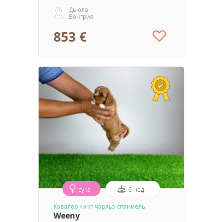
Дьюла
Венгрия
853 €
сука
6 нед.
Кавалер кинг-чарльз-спаниель
Weeny