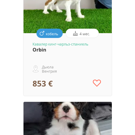
кобель
4 мес.
Кавалер кинг-чарльз-спаниель
Orbin
Дьюла
Венгрия
853 €