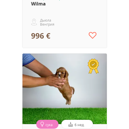
Wilma
Дьюла
Венгрия
996 €
сука
6 нед.