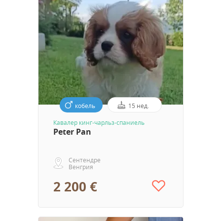
кобель
15 нед.
Кавалер кинг-чарльз-спаниель
Peter Pan
Сентендре
Венгрия
2 200 €