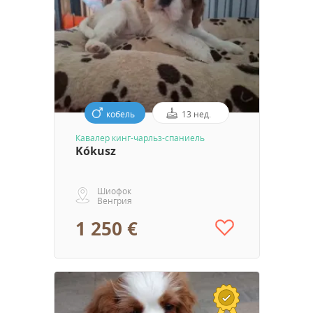
кобель
13 нед.
Кавалер кинг-чарльз-спаниель
Kókusz
Шиофок
Венгрия
1 250 €