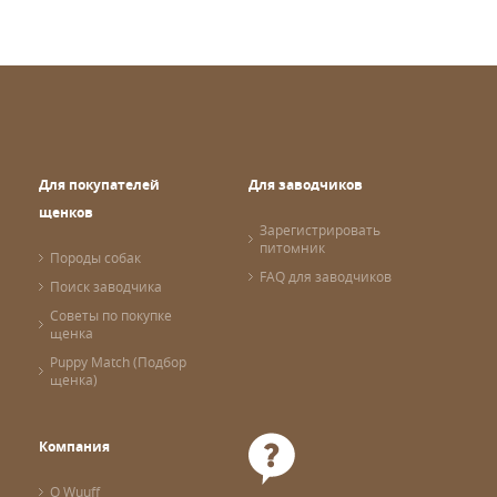
Для покупателей
Для заводчиков
щенков
Зарегистрировать
питомник
Породы собак
FAQ для заводчиков
Поиск заводчика
Советы по покупке
щенка
Puppy Match (Подбор
щенка)
Компания
О Wuuff