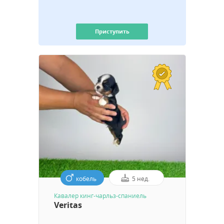
Приступить
кобель
5 нед.
Кавалер кинг-чарльз-спаниель
Veritas