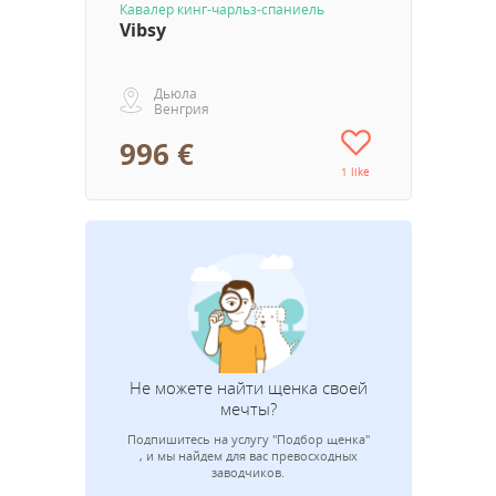
Кавалер кинг-чарльз-спаниель
Vibsy
Дьюла
Венгрия
996 €
1 like
Не можете найти щенка своей
мечты?
Подпишитесь на услугу "Подбор щенка"
Адрес эле
, и мы найдем для вас превосходных
заводчиков.