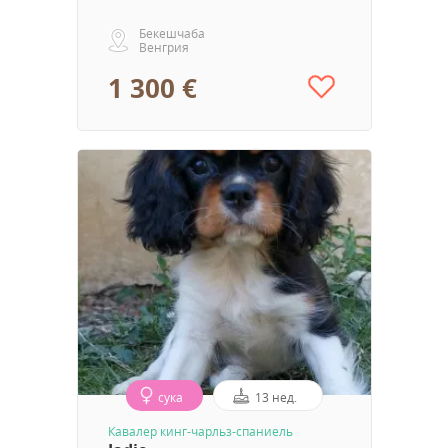
Бекешчаба
Венгрия
1 300 €
сука
13 нед.
Кавалер кинг-чарльз-спаниель