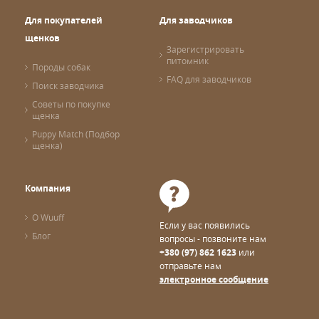
Для покупателей
Для заводчиков
щенков
Зарегистрировать
питомник
Породы собак
FAQ для заводчиков
Поиск заводчика
Советы по покупке
щенка
Puppy Match (Подбор
щенка)
Компания
О Wuuff
Если у вас появились
Блог
вопросы - позвоните нам
+380 (97) 862 1623
или
отправьте нам
электронное сообщение