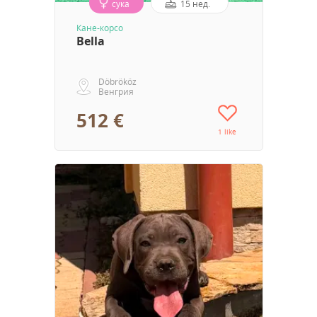
сука
15 нед.
Кане-корсо
Bella
Döbrököz
Венгрия
512 €
1 like