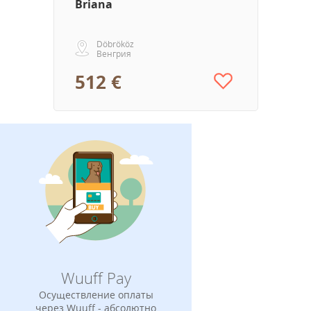
Briana
Döbrököz
Венгрия
512 €
Wuuff Pay
Осуществление оплаты
через Wuuff - абсолютно