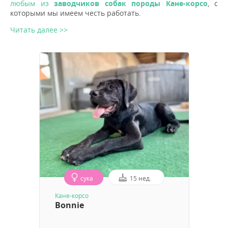
любым из
заводчиков собак породы Кане-корсо
, с
которыми мы имеем честь работать.
Читать далее >>
сука
15 нед.
Кане-корсо
Bonnie