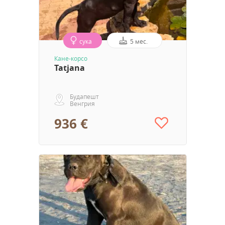
сука
5 мес.
Кане-корсо
Tatjana
Будапешт
Венгрия
936 €