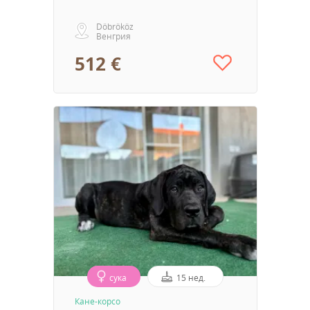
Döbrököz
Венгрия
512 €
сука
15 нед.
Кане-корсо