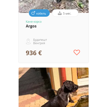
кобель
5 мес.
Кане-корсо
Argos
Будапешт
Венгрия
936 €