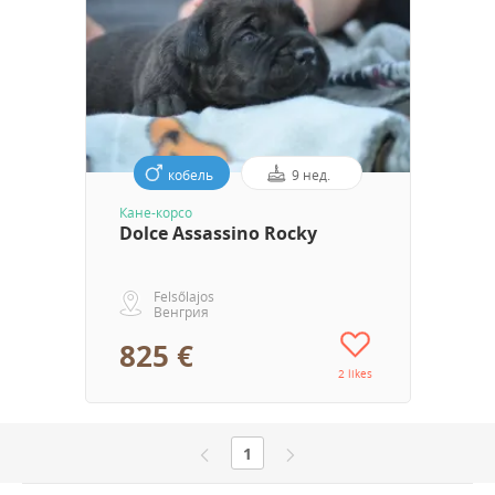
кобель
9 нед.
Кане-корсо
Dolce Assassino Rocky
Felsőlajos
Венгрия
825 €
2 likes
1