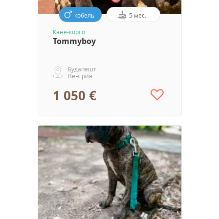
кобель
5 мес.
Кане-корсо
Tommyboy
Будапешт
Венгрия
1 050 €