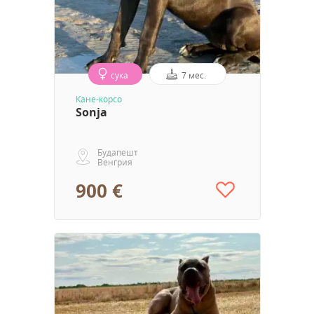
сука
7 мес.
Кане-корсо
Sonja
Будапешт
Венгрия
900 €