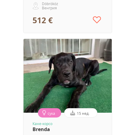
Döbrököz
Венгрия
512 €
сука
15 нед.
Кане-корсо
Brenda