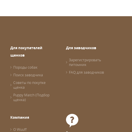
Для покупателей
Для заводчиков
щенков
Зарегистрировать
питомник
Породы собак
FAQ для заводчиков
Поиск заводчика
Советы по покупке
щенка
Puppy Match (Подбор
щенка)
Компания
О Wuuff