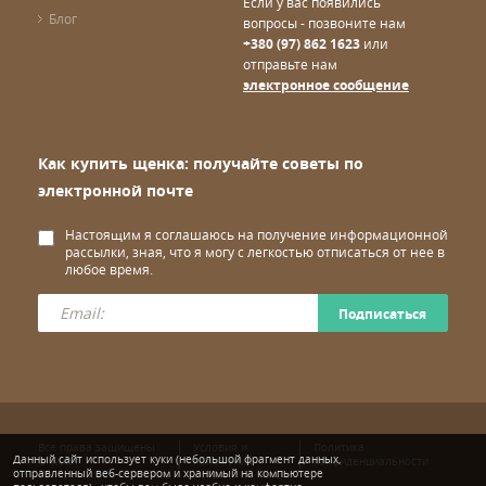
Если у вас появились
Блог
вопросы - позвоните нам
+380 (97) 862 1623
или
отправьте нам
электронное сообщение
Как купить щенка: получайте советы по
электронной почте
Настоящим я соглашаюсь на получение информационной
рассылки, зная, что я могу с легкостью отписаться от нее в
любое время.
Подписаться
Все права защищены
Условия и
Политика
Данный сайт использует куки (небольшой фрагмент данных,
© wuuff
положения
конфиденциальности
отправленный веб-сервером и хранимый на компьютере