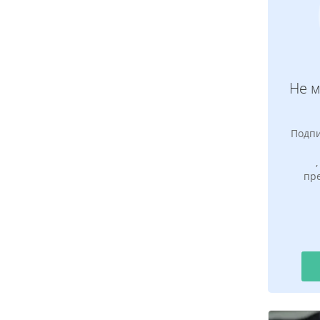
Не 
Подпи
пр