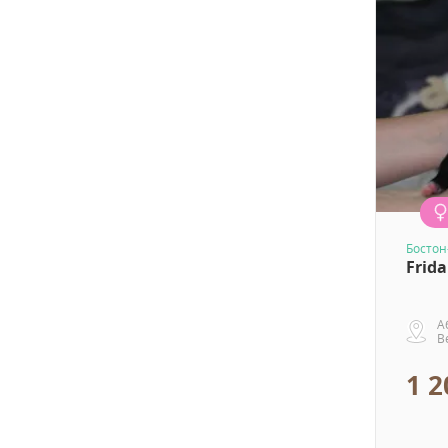
Бостон
Frida
А
В
1 2