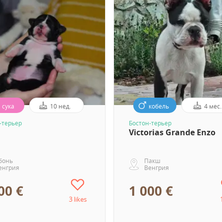
сука
10 нед.
кобель
4 мес.
-терьер
Бостон-терьер
Victorias Grande Enzo
бонь
Пакш
енгрия
Венгрия
00 €
1 000 €
3 likes