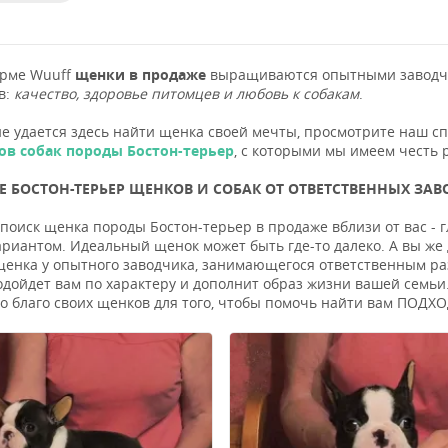
орме Wuuff
щенки в продаже
выращиваются опытными заводчи
в:
качество, здоровье питомцев и любовь к собакам
.
не удается здесь найти щенка своей мечты, просмотрите наш с
ов собак породы Бостон-терьер
, с которыми мы имеем честь 
 БОСТОН-ТЕРЬЕР ЩЕНКОВ И СОБАК ОТ ОТВЕТСТВЕННЫХ ЗАВО
поиск щенка породы Бостон-терьер в продаже вблизи от вас - г
риантом. Идеальный щенок может быть где-то далеко. А вы же
енка у опытного заводчика, занимающегося ответственным разв
одойдет вам по характеру и дополнит образ жизни вашей семьи.
во благо своих щенков для того, чтобы помочь найти вам ПОД