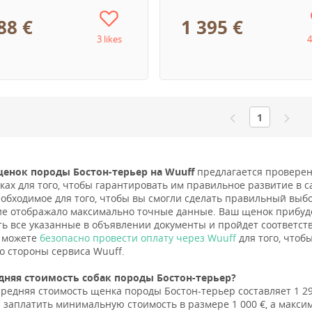
88 €
1 395 €
3 likes
4
1
енок породы Бостон-терьер на Wuuff
предлагается проверен
ках для того, чтобы гарантировать им правильное развитие в с
еобходимое для того, чтобы вы смогли сделать правильный выбо
е отображало максимально точные данные. Ваш щенок прибуде
ть все указанные в объявлении документы и пройдет соответ
ы можете
безопасно провести оплату через Wuuff
для того, чтоб
о стороны сервиса Wuuff.
дняя стоимость собак породы Бостон-терьер?
средняя стоимость щенка породы Бостон-терьер составляет 1 2
 заплатить минимальную стоимость в размере 1 000 €, а максим