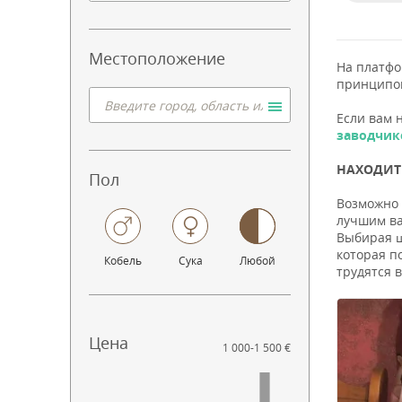
Местоположение
На платф
принципо
Если вам 
заводчик
НАХОДИТЕ
Пол
Возможно 
лучшим ва
Выбирая щ
которая п
Кобель
Сука
Любой
трудятся 
Цена
1 000
-
1 500 €