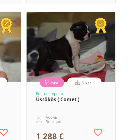
сука
8 мес.
Бостон-терьер
Üstökös ( Comet )
Абонь
Венгрия
1 288 €