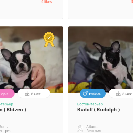
4 likes
3
сука
8 мес.
кобель
8 мес.
-терьер
Бостон-терьер
m ( Blitzen )
Rudolf ( Rudolph )
бонь
Абонь
енгрия
Венгрия