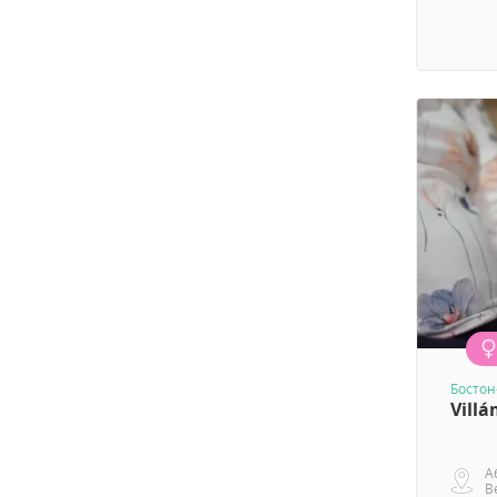
Бостон
Villá
А
В