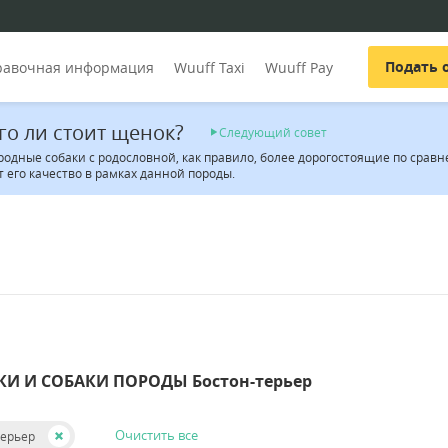
Подать 
равочная информация
Wuuff Taxi
Wuuff Pay
го ли стоит щенок?
Следующий совет
родные собаки с родословной, как правило, более дорогостоящие по сра
 его качество в рамках данной породы.
КИ И СОБАКИ ПОРОДЫ Бостон-терьер
Очистить все
терьер