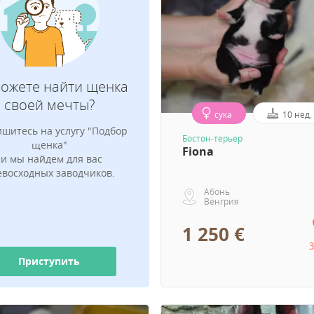
Какую породу вы ищете?
можете найти щенка
своей мечты?
сука
10 нед.
шитесь на услугу "Подбор
Адрес электронной почты для уведом
Бостон-терьер
щенка"
о щенках
Fiona
, и мы найдем для вас
евосходных заводчиков.
Абонь
Венгрия
1 250 €
3
Приступить