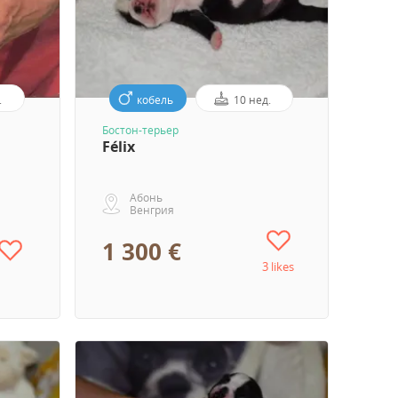
.
кобель
10 нед.
Бостон-терьер
Félix
Абонь
Венгрия
1 300 €
3 likes