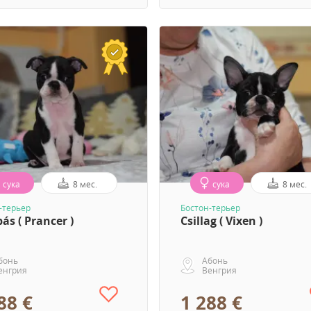
сука
8 мес.
сука
8 мес.
-терьер
Бостон-терьер
s ( Prancer )
Csillag ( Vixen )
бонь
Абонь
енгрия
Венгрия
88 €
1 288 €