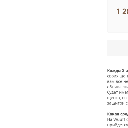
1 2
Каждый щ
своих щен
вам все н
объявлени
будет име
щенка, в
защитой с
Какая сре
На Wuuff 
прийдется