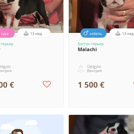
сука
13 нед.
кобель
13 нед
-терьер
Бостон-терьер
y
Malachi
jkígyós
Újkígyós
енгрия
Венгрия
00 €
1 500 €