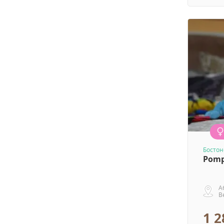
Бостон
Pompá
А
В
1 2