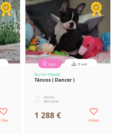
сука
8 мес.
Бостон-терьер
Táncos ( Dancer )
Абонь
Венгрия
1 288 €
1 like
4 likes