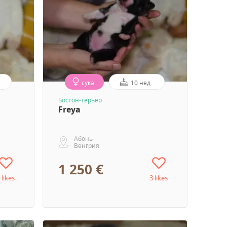
сука
10 нед.
лений
Бостон-терьер
Freya
Абонь
Венгрия
1 250 €
 likes
3 likes