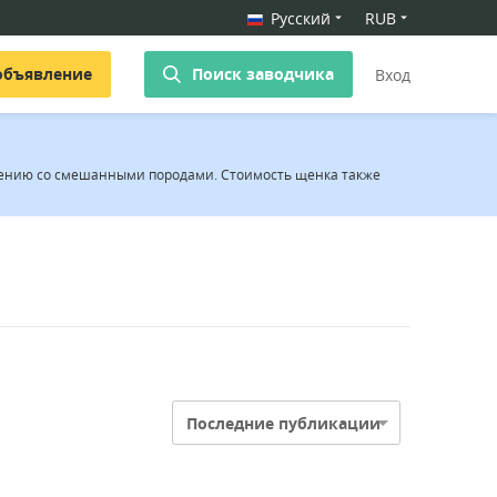
Русский
RUB
объявление
Поиск заводчика
Вход
внению со смешанными породами. Стоимость щенка также
Последние публикации