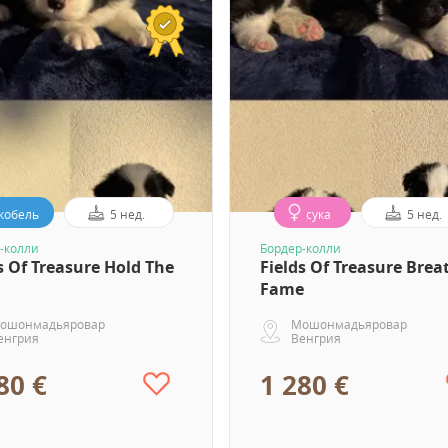
кобель
5 нед.
сука
5 нед.
-колли
Бордер-колли
s Of Treasure Hold The
Fields Of Treasure Brea
Fame
ошонмадьяровар
Мошонмадьяровар
енгрия
Венгрия
80 €
1 280 €