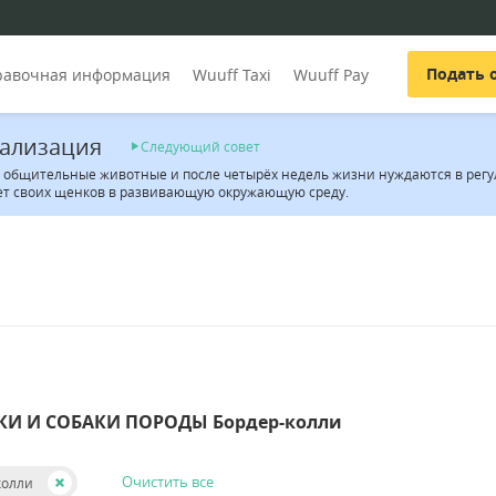
Подать 
равочная информация
Wuuff Taxi
Wuuff Pay
ализация
Следующий совет
– общительные животные и после четырёх недель жизни нуждаются в регу
ет своих щенков в развивающую окружающую среду.
КИ И СОБАКИ ПОРОДЫ Бордер-колли
Очистить все
колли