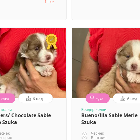
1 like
сука
6 нед.
сука
6 нед.
-колли
Бордер-колли
ers/ Chocolate Sable
Bueno/lila Sable Merle
e Szuka
Szuka
еснек
Чеснек
енгрия
Венгрия