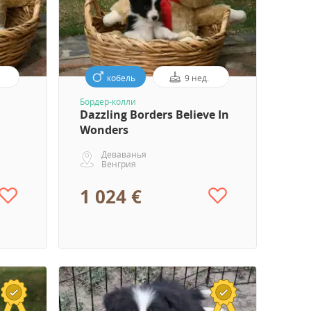
кобель
9 нед.
Бордер-колли
Dazzling Borders Believe In
Wonders
Деваванья
Венгрия
1 024 €