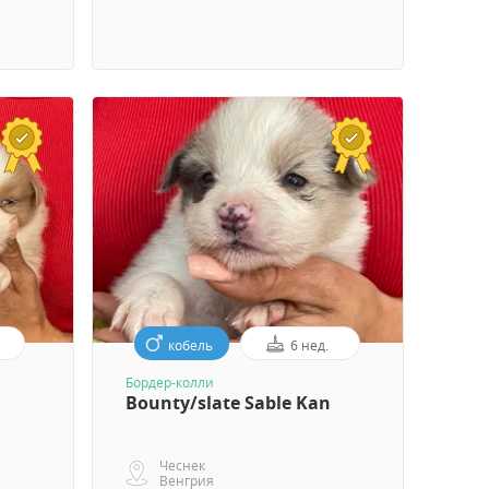
кобель
6 нед.
Бордер-колли
Bounty/slate Sable Kan
Чеснек
Венгрия