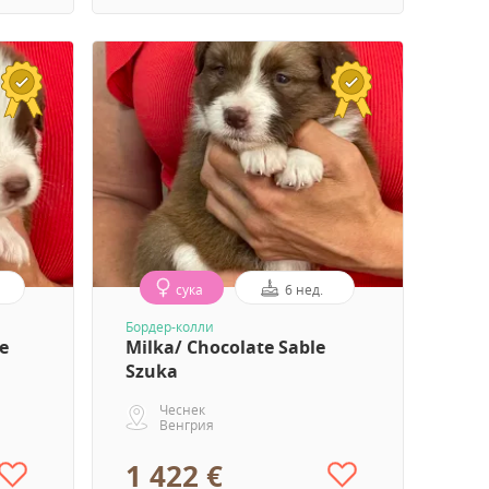
сука
6 нед.
Бордер-колли
le
Milka/ Chocolate Sable
Szuka
Чеснек
Венгрия
1 422 €