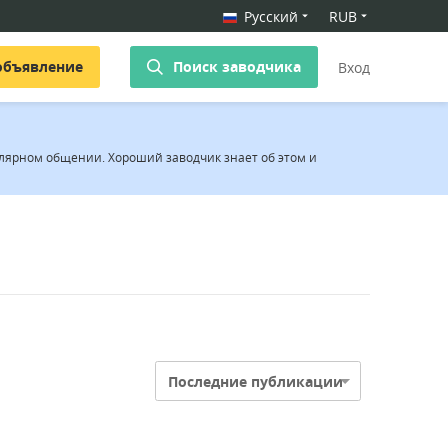
Русский
RUB
объявление
Поиск заводчика
Вход
лярном общении. Хороший заводчик знает об этом и
Последние публикации