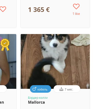
1 365 €
1 like
кобель
7 мес.
Бордер-колли
Kan
Mallorca