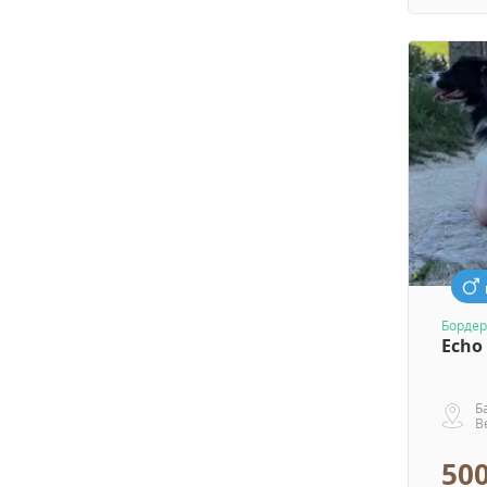
Бордер
Echo
Б
В
500