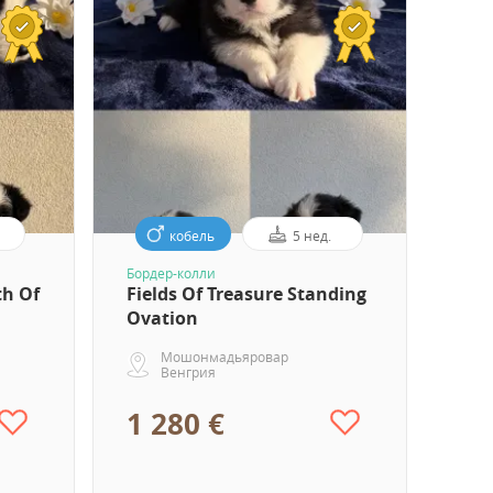
кобель
5 нед.
Бордер-колли
th Of
Fields Of Treasure Standing
Ovation
Мошонмадьяровар
Венгрия
1 280 €