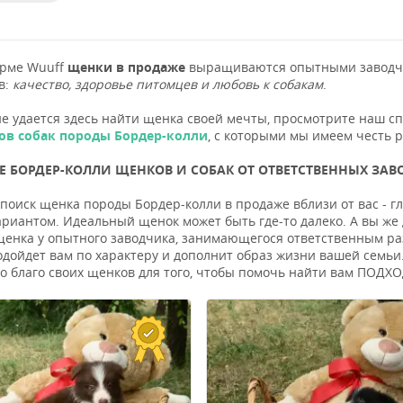
орме Wuuff
щенки в продаже
выращиваются опытными заводчи
в:
качество, здоровье питомцев и любовь к собакам
.
не удается здесь найти щенка своей мечты, просмотрите наш с
ов собак породы Бордер-колли
, с которыми мы имеем честь р
 БОРДЕР-КОЛЛИ ЩЕНКОВ И СОБАК ОТ ОТВЕТСТВЕННЫХ ЗАВО
поиск щенка породы Бордер-колли в продаже вблизи от вас - гл
риантом. Идеальный щенок может быть где-то далеко. А вы же
енка у опытного заводчика, занимающегося ответственным разв
одойдет вам по характеру и дополнит образ жизни вашей семьи.
во благо своих щенков для того, чтобы помочь найти вам ПОД