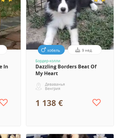
кобель
9 нед.
Бордер-колли
e In
Dazzling Borders Beat Of
My Heart
Деваванья
Венгрия
1 138 €