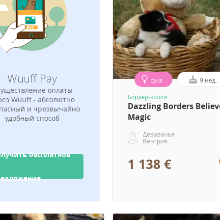
Wuuff Pay
сука
9 нед.
уществление оплаты
Бордер-колли
рез Wuuff - абсолютно
Dazzling Borders Believ
пасный и чрезвычайно
Magic
удобный способ
Деваванья
Венгрия
лучить бесплатное
1 138 €
редложение