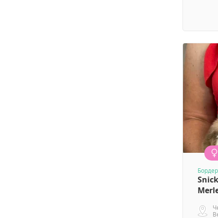
Бордер
Snick
Merl
Ч
В