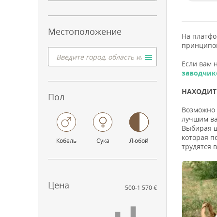
Местоположение
На платф
принципо
Если вам 
заводчик
НАХОДИТЕ
Пол
Возможно 
лучшим ва
Выбирая щ
которая п
Кобель
Сука
Любой
трудятся 
Цена
500
-
1 570 €