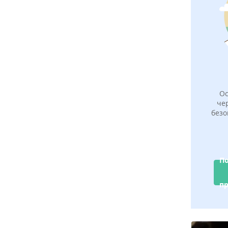
Ос
че
безо
По
п