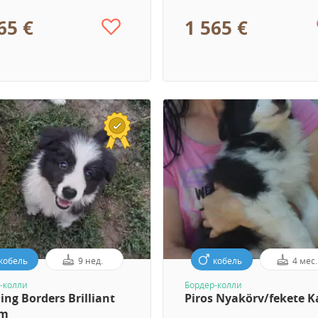
65 €
1 565 €
кобель
9 нед.
кобель
4 мес.
-колли
Бордер-колли
ing Borders Brilliant
Piros Nyakörv/fekete 
am