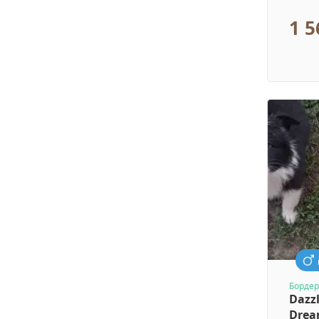
1 5
Бордер
Dazzl
Dre