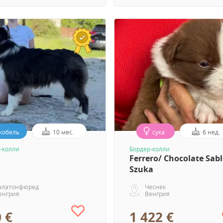
кобель
10 мес.
сука
6 нед.
-колли
Бордер-колли
Ferrero/ Chocolate Sab
Szuka
алатонфюред
Чеснек
енгрия
Венгрия
 €
1 422 €