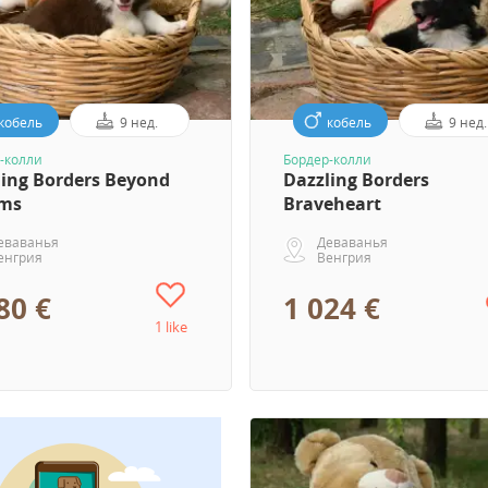
кобель
9 нед.
кобель
9 нед.
-колли
Бордер-колли
ling Borders Beyond
Dazzling Borders
ms
Braveheart
еваванья
Деваванья
енгрия
Венгрия
80 €
1 024 €
1 like