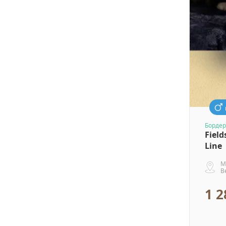
Бордер
Field
Line
М
В
1 2