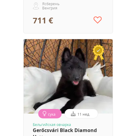
Ясберень
Венгрия
711 €
сука
11 нед.
Бельгийская овчарка
Gerőcsvári Black Diamond