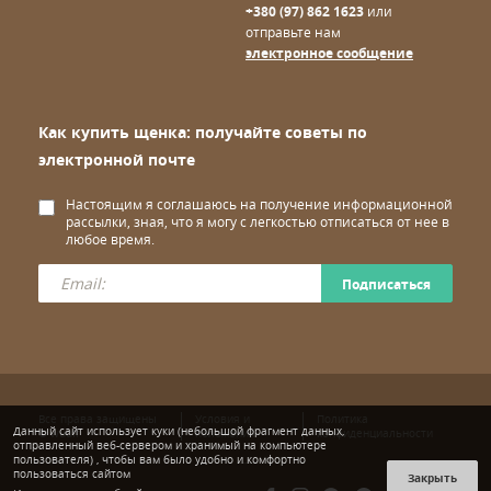
+380 (97) 862 1623
или
отправьте нам
электронное сообщение
Как купить щенка: получайте советы по
электронной почте
Настоящим я соглашаюсь на получение информационной
рассылки, зная, что я могу с легкостью отписаться от нее в
любое время.
Подписаться
Все права защищены
Условия и
Политика
Данный сайт использует куки (небольшой фрагмент данных,
© wuuff
положения
конфиденциальности
отправленный веб-сервером и хранимый на компьютере
пользователя) , чтобы вам было удобно и комфортно
пользоваться сайтом
Закрыть