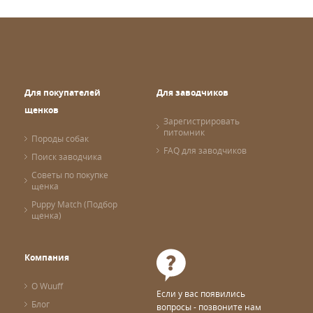
Для покупателей
Для заводчиков
щенков
Зарегистрировать
питомник
Породы собак
FAQ для заводчиков
Поиск заводчика
Советы по покупке
щенка
Puppy Match (Подбор
щенка)
Компания
О Wuuff
Если у вас появились
Блог
вопросы - позвоните нам